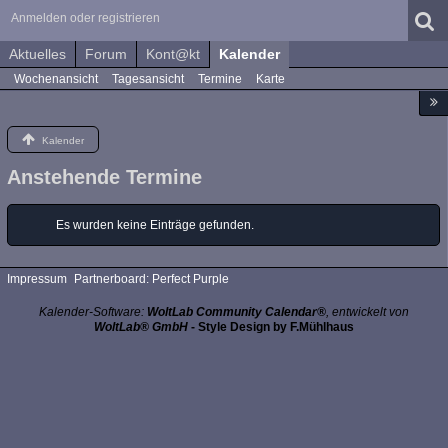
Anmelden oder registrieren
Aktuelles
Forum
Kont@kt
Kalender
Wochenansicht
Tagesansicht
Termine
Karte
Kalender
Anstehende Termine
Es wurden keine Einträge gefunden.
Impressum
Partnerboard: Perfect Purple
Kalender-Software:
WoltLab Community Calendar®
, entwickelt von
WoltLab® GmbH