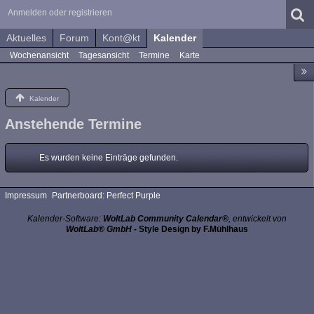
Anmelden oder registrieren
Aktuelles
Forum
Kont@kt
Kalender
Wochenansicht
Tagesansicht
Termine
Karte
Kalender
Anstehende Termine
Es wurden keine Einträge gefunden.
Impressum
Partnerboard: Perfect Purple
Kalender-Software:
WoltLab Community Calendar®
, entwickelt von
WoltLab® GmbH