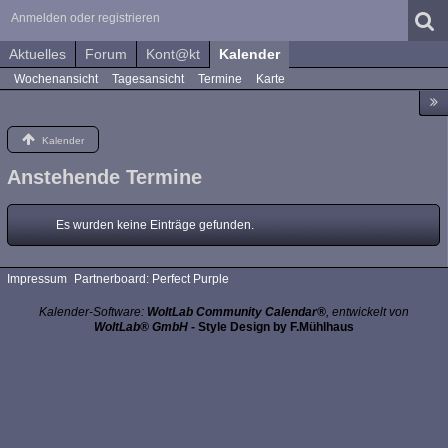
Anmelden oder registrieren
Aktuelles
Forum
Kont@kt
Kalender
Wochenansicht
Tagesansicht
Termine
Karte
Kalender
Anstehende Termine
Es wurden keine Einträge gefunden.
Impressum
Partnerboard: Perfect Purple
Kalender-Software:
WoltLab Community Calendar®
, entwickelt von
WoltLab® GmbH