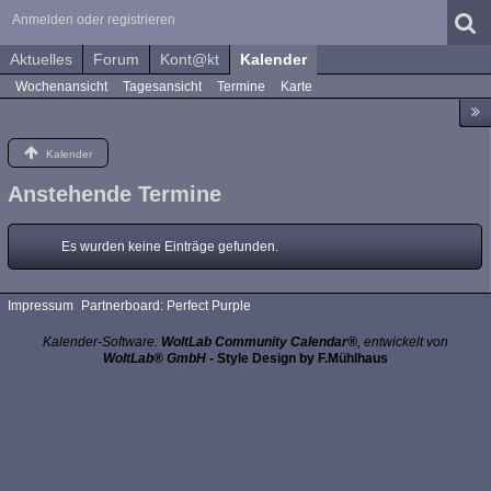
Anmelden oder registrieren
Aktuelles
Forum
Kont@kt
Kalender
Wochenansicht
Tagesansicht
Termine
Karte
Kalender
Anstehende Termine
Es wurden keine Einträge gefunden.
Impressum
Partnerboard: Perfect Purple
Kalender-Software:
WoltLab Community Calendar®
, entwickelt von
WoltLab® GmbH