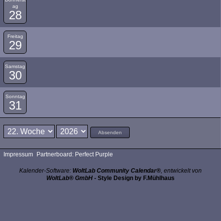
ag
28
Freitag
29
Samstag
30
Sonntag
31
Absenden
Impressum
Partnerboard: Perfect Purple
Kalender-Software:
WoltLab Community Calendar®
, entwickelt von
WoltLab® GmbH