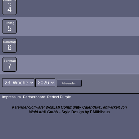
ag
4
Freitag
5
Samstag
6
Sonntag
7
Absenden
Impressum
Partnerboard: Perfect Purple
Kalender-Software:
WoltLab Community Calendar®
, entwickelt von
WoltLab® GmbH