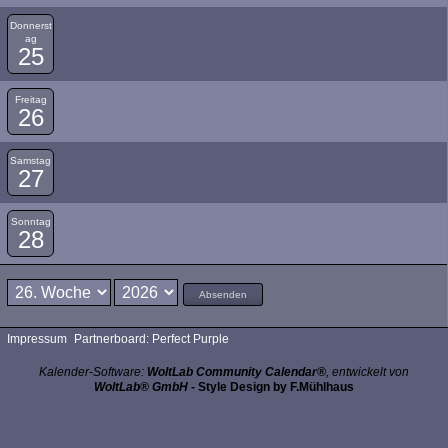
Donnerst
ag
25
Freitag
26
Samstag
27
Sonntag
28
Absenden
Impressum
Partnerboard: Perfect Purple
Kalender-Software:
WoltLab Community Calendar®
, entwickelt von
WoltLab® GmbH