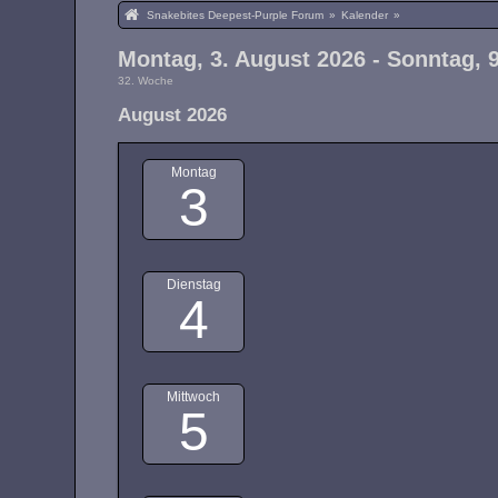
Snakebites Deepest-Purple Forum
»
Kalender
»
Montag, 3. August 2026 - Sonntag, 
32. Woche
August 2026
Montag
3
Dienstag
4
Mittwoch
5