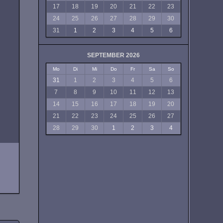
17
18
19
20
21
22
23
24
25
26
27
28
29
30
31
1
2
3
4
5
6
SEPTEMBER 2026
Mo
Di
Mi
Do
Fr
Sa
So
31
1
2
3
4
5
6
7
8
9
10
11
12
13
14
15
16
17
18
19
20
21
22
23
24
25
26
27
28
29
30
1
2
3
4