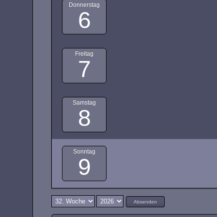
Donnerstag
6
Freitag
7
Samstag
8
Sonntag
9
Absenden