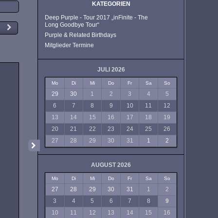
KATEGORIEN
Deep Purple - Tour 2017 „inFinite - The
Long Goodbye Tour“
Purple & Related Birthdays
Mitglieder Termine
JULI 2026
Mo
Di
Mi
Do
Fr
Sa
So
29
30
1
2
3
4
5
6
7
8
9
10
11
12
13
14
15
16
17
18
19
20
21
22
23
24
25
26
27
28
29
30
31
1
2
AUGUST 2026
Mo
Di
Mi
Do
Fr
Sa
So
27
28
29
30
31
1
2
3
4
5
6
7
8
9
10
11
12
13
14
15
16