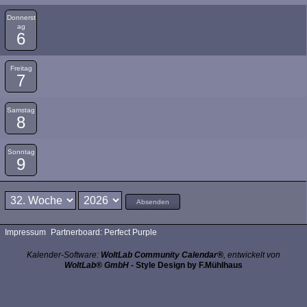
Donnerst
ag
6
Freitag
7
Samstag
8
Sonntag
9
Absenden
Impressum
Partnerboard: Perfect Purple
Kalender-Software:
WoltLab Community Calendar®
, entwickelt von
WoltLab® GmbH