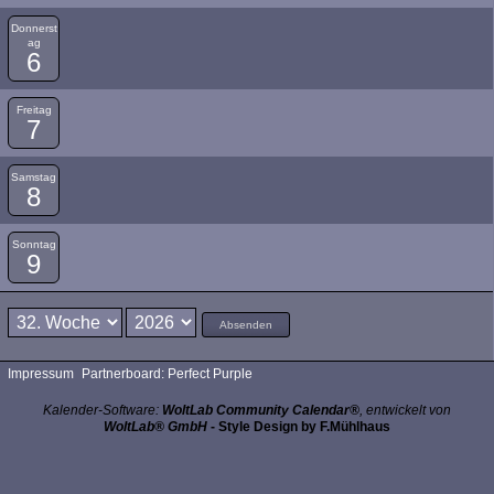
Donnerst
ag
6
Freitag
7
Samstag
8
Sonntag
9
Absenden
Impressum
Partnerboard: Perfect Purple
Kalender-Software:
WoltLab Community Calendar®
, entwickelt von
WoltLab® GmbH