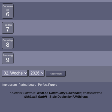
Donnerst
ag
6
Freitag
7
Samstag
8
Sonntag
9
Absenden
Impressum
Partnerboard: Perfect Purple
Kalender-Software:
WoltLab Community Calendar®
, entwickelt von
WoltLab® GmbH