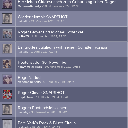
Herzlichen Glückwunsch zum Geburtstag lieber Roger
Madame-Butterfly
-
30. November 2024, 12:48
Wieder einmal: SNAPSHOT
nainallig
-
21. Oktober 2024, 22:42
Roger Glover und Michael Schenker
LuRei55
-
1. September 2024, 14:26
Ein großes Jubiläum wirft seinen Schatten voraus
nainallig
-
1. April 2023, 01:48
Heute ist der 30. November
heavy metal gmbh
-
30. November 2021, 09:55
Roger`s Buch
Madame-Butterfly
-
9. Februar 2019, 09:05
Roger Glover SNAPSHOT
Purple-Marc
-
11. Oktober 2004, 15:41
Rogers Fünfundsiebzigster
nainallig
-
30. November 2020, 00:42
Pete York's Rock & Blues Circus
hotblack
-
16. März 2018, 07:25