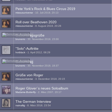
Pete York's Rock & Blues Circus 2019
missusuniverse
-
10. Juli 2019, 20:13
Roll over Beathoven 2020
missusuniverse
-
9. August 2019, 20:26
Geburtstagsgrüße
brunerro
-
30. November 2019, 15:00
"Solo"-Auftritte
hotblack
-
1. April 2012, 08:29
Geburtstag
brunerro
-
30. November 2018, 18:37
Grüße von Roger
missusuniverse
-
3. Dezember 2018, 20:15
Roger Glover´s neues Soloalbum
Madame-Butterfly
-
2. März 2007, 20:17
The German Interview
nainallig
-
8. März 2018, 23:54