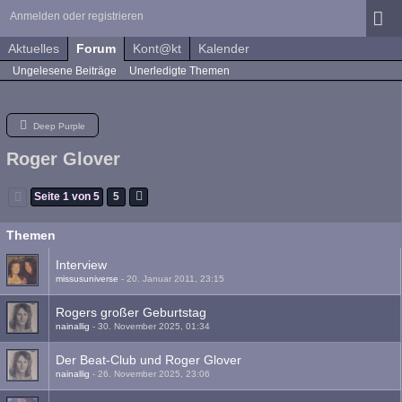
Anmelden oder registrieren
Aktuelles
Forum
Kont@kt
Kalender
Ungelesene Beiträge
Unerledigte Themen
Deep Purple
Roger Glover
Seite 1 von 5
5
Themen
Interview
missusuniverse
-
20. Januar 2011, 23:15
Rogers großer Geburtstag
nainallig
-
30. November 2025, 01:34
Der Beat-Club und Roger Glover
nainallig
-
26. November 2025, 23:06