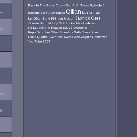
Back In The Game
Cherry Red
Colin Towns
Episode 6
Gillan
Ian Gillan
Episode Six
Future Shock
025
Jannick Gers
Ian Gillan Band
IGB
Iron Maiden
Javelins
John McCoy
Mick Tucker
Mick Underwood
No Laughing In Heaven
No. 73
Orchester
025
Repo Depo Ian Gillan
Scarabus
Sofia
Steve Priest
Suzie Quattro
Sweet
the Sweet
Wainwright's Gentlemen
You Tube
1965
2024
24