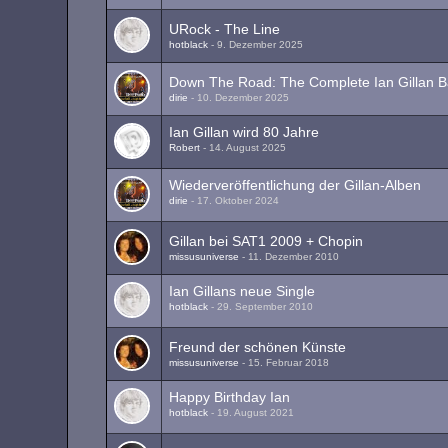
URock - The Line
hotblack
-
9. Dezember 2025
Down The Road: The Complete Ian Gillan B
dirie
-
10. Dezember 2025
Ian Gillan wird 80 Jahre
Robert
-
14. August 2025
Wiederveröffentlichung der Gillan-Alben
dirie
-
17. Oktober 2024
Gillan bei SAT1 2009 + Chopin
missusuniverse
-
11. Dezember 2010
Ian Gillans neue Single
hotblack
-
29. September 2010
Freund der schönen Künste
missusuniverse
-
15. Februar 2018
Happy Birthday Ian
hotblack
-
19. August 2021