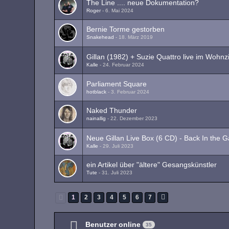
The Line .... neue Dokumentation?
Roger
-
6. Mai 2024
Bernie Torme gestorben
Snakehead
-
18. März 2019
Gillan (1982) + Suzie Quattro live im Wohn
Kalle
-
24. Februar 2024
Parliament Square
hotblack
-
3. Februar 2024
Naked Thunder
nainallig
-
22. Dezember 2023
Neue Gillan Live Box (6 CD) - Back In the 
Kalle
-
29. Juli 2023
ein Artikel über "ältere" Gesangskünstler
Tute
-
31. Juli 2023
1
2
3
4
5
6
7
Benutzer online
35