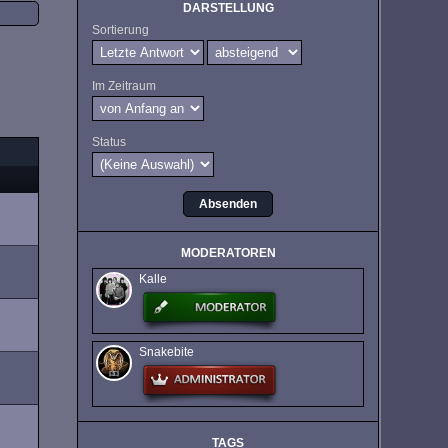
DARSTELLUNG
Sortierung
Im Zeitraum
Status
MODERATOREN
Kalle
Snakebite
TAGS