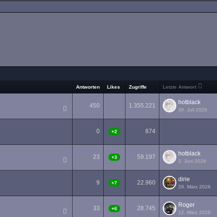
Antworten
Likes
Zugriffe
Letzte Antwort
hotblack
450
1.355.221
30. Juli 2026
1
2
3
…
23
0
874
+2
hotblack
23
59.197
+3
2. Juni 2026
1
2
dirie
9
22.960
+7
26. März 2026
Roger
33
28.745
+6
12. März 2026
1
2