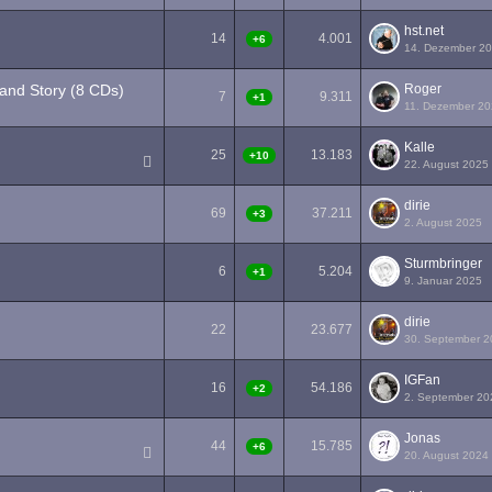
hst.net
14
4.001
+6
14. Dezember 2
and Story (8 CDs)
Roger
7
9.311
+1
11. Dezember 2
Kalle
25
13.183
+10
22. August 2025
1
2
dirie
69
37.211
+3
2. August 2025
1
2
3
4
Sturmbringer
6
5.204
+1
9. Januar 2025
dirie
22
23.677
30. September 
1
2
IGFan
16
54.186
+2
2. September 20
Jonas
44
15.785
+6
20. August 2024
1
2
3