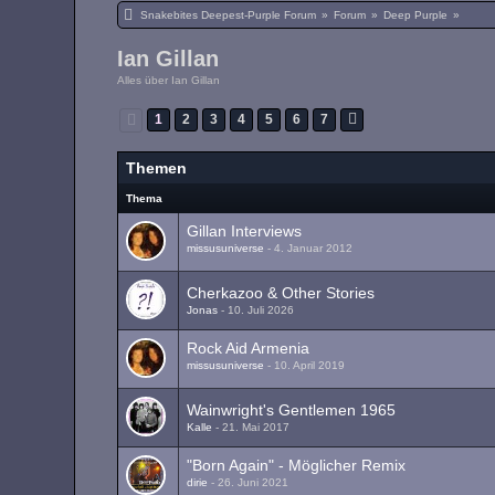
Snakebites Deepest-Purple Forum
»
Forum
»
Deep Purple
»
Ian Gillan
Alles über Ian Gillan
1
2
3
4
5
6
7
Themen
Thema
Gillan Interviews
missusuniverse
-
4. Januar 2012
Cherkazoo & Other Stories
Jonas
-
10. Juli 2026
Rock Aid Armenia
missusuniverse
-
10. April 2019
Wainwright's Gentlemen 1965
Kalle
-
21. Mai 2017
"Born Again" - Möglicher Remix
dirie
-
26. Juni 2021