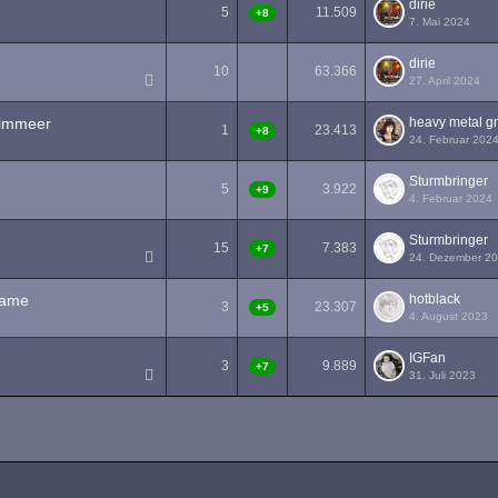
dirie
5
11.509
+8
7. Mai 2024
dirie
10
63.366
27. April 2024
zimmeer
heavy metal 
1
23.413
+8
24. Februar 202
Sturmbringer
5
3.922
+9
4. Februar 2024
Sturmbringer
15
7.383
+7
24. Dezember 2
Game
hotblack
3
23.307
+5
4. August 2023
IGFan
3
9.889
+7
31. Juli 2023