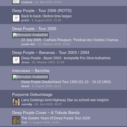
hotblack
-
14. Mai 2015, 10:24
Deep Purple - Tour 2006 (ROTD)
Back to back / Before time began
joni02
-
3. August 2015, 15:28
Deep Purple - Tour 2005
22 July 2005 - Carhaix-Plouguer, "Festival des Vieilles Charrues" - FRANCE
purple-dirk
-
13. Oktober 2019, 13:48
Deep Purple ~ Bananas - Tour 2003 / 2004
Deep Purple - Basel 2003 - komplette Pro-Shot-Aufnahme
Jonas
-
23. Oktober 2025, 21:50
Interviews ~ Berichte
Deep Purple Deutschland Tour 1993 (01.10. - 16.10.1993)
akarte
-
6. August 2026, 11:27
Purpurne Geburtstage
Larry Goldings lernt Highway Star so schnell wie möglich
nainallig
-
29. Juni 2026, 00:37
Deep Purple Cover ~ & Tribute Bands
The Golden Years Of Deep Purple Tour 2026
Tute
-
1. August 2026, 13:03