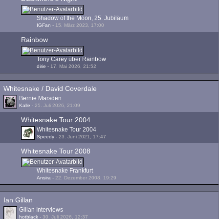
Shadow of the Moon, 25. Jubiläum
IGFan
-
15. März 2023, 17:00
Rainbow
Tony Carey über Rainbow
dirie
-
17. Mai 2026, 21:52
Whitesnake / David Coverdale
Bernie Marsden
Kalle
-
25. Juli 2026, 21:09
Whitesnake Tour 2004
Whitesnake Tour 2004
Speedy
-
23. Juni 2021, 17:47
Whitesnake Tour 2008
Whitesnake Frankfurt
Ansira
-
22. Dezember 2008, 19:29
Ian Gillan
Gillan Interviews
hotblack
-
30. Juli 2026, 12:37