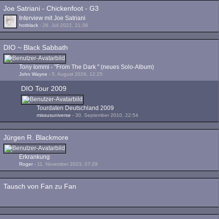
Joe Satriani - Chickenfoot - G3
Interview mit Joe Satriani
hotblack
-
26. Juli 2022, 21:38
DIO ~ Black Sabbath
Tony Iommi - "From The Dark " (neues Solo-Album)
John Wayne
-
5. August 2026, 12:25
DIO Tour 2009
Tourdaten Deutschland 2009
missusuniverse
-
30. September 2010, 22:54
Jürgen R. Blackmore
Erkrankung
Roger
-
11. November 2023, 07:29
Tausch von Fan zu Fan