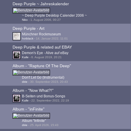
Deep Purple ~ Jahreskalender
~ Deep Purple Desktop Calender 2006 ~
Niko
-
1. August 2006, 00:27
Deep Purple - Art
Münchner Rockmuseum
hotblack
-
14. Januar 2022, 11:01
Deep Purple & related auf EBAY
Demon's Eye - Alive auf eBay
Kalle
-
6. August 2019, 20:21
Album - "Rapture Of The Deep"
Don't Let Go (Instrumental)
dirie
-
30. September 2023, 20:43
Album - "Now What?!"
B-Seiten und Bonus-Songs
Kalle
-
22. September 2022, 22:19
Album - "inFinite"
Album "Infinite"
dirie
-
25. April 2026, 15:43