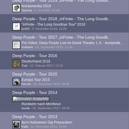
Deep Purple - Tour 2019 „inFinite - The Long Goodbye Tour“
Nordamerika 2019
Speedy
-
1. Juli 2022, 16:09
Deep Purple - Tour 2018 „inFinite - The Long Goodbye Tour“
"inFinite - The Long Goodbye Tour" 2018
joni02
-
5. Dezember 2018, 14:29
Deep Purple - Tour 2017 „inFinite - The Long Goodbye Tour“
Pro-Video: Deep Purple Live im Greek Theatre, L.A. - komplettes Konzert
hotblack
-
19. September 2020, 21:34
Deep Purple - Tour 2016
Deutschland 2016
Tute
-
12. Februar 2017, 12:33
Deep Purple - Tour 2015
Europa Tour 2015
hst.net
-
29. Dezember 2015, 09:39
Deep Purple - Tour 2014
Rückkehr nach Montreux
beetle
-
23. September 2017, 09:54
Deep Purple - Tour 2013
Ian's Halloween Gig Preparation
Kalle
-
11. November 2023, 14:59