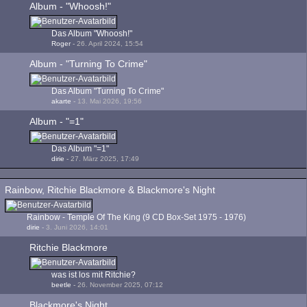
Album - "Whoosh!"
Das Album "Whoosh!"
Roger
-
26. April 2024, 15:54
Album - "Turning To Crime"
Das Album "Turning To Crime"
akarte
-
13. Mai 2026, 19:56
Album - "=1"
Das Album "=1"
dirie
-
27. März 2025, 17:49
Rainbow, Ritchie Blackmore & Blackmore's Night
Rainbow - Temple Of The King (9 CD Box-Set 1975 - 1976)
dirie
-
3. Juni 2026, 14:01
Ritchie Blackmore
was ist los mit Ritchie?
beetle
-
26. November 2025, 07:12
Blackmore's Night