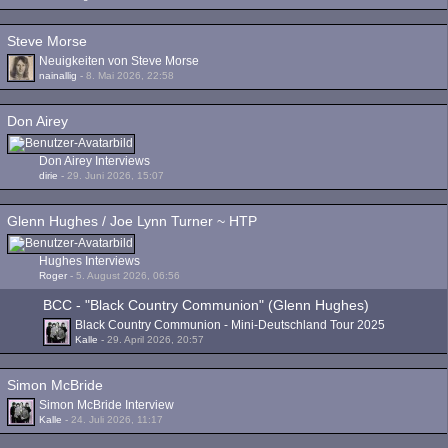
Steve Morse
Neuigkeiten von Steve Morse
nainallig
-
8. Mai 2026, 22:58
Don Airey
Don Airey Interviews
dirie
-
29. Juni 2026, 15:07
Glenn Hughes / Joe Lynn Turner ~ HTP
Hughes Interviews
Roger
-
5. August 2026, 06:56
BCC - "Black Country Communion" (Glenn Hughes)
Black Country Communion - Mini-Deutschland Tour 2025
Kalle
-
29. April 2026, 20:57
Simon McBride
Simon McBride Interview
Kalle
-
24. Juli 2026, 11:17