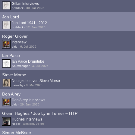
Gillan Interviews
hotblack
-
30. Juli 2026
Jon Lord
Jon Lord 1941 - 2012
hotblack
-
12. Juni 2026
Roger Glover
Interview
dirie
-
6. Juli 2026
Ian Paice
Ian Paice Drumtribe
Sturmbringer
-
4. Juli 2026
Steve Morse
Neuigkeiten von Steve Morse
nainallig
-
8. Mai 2026
Don Airey
Don Airey Interviews
dirie
-
29. Juni 2026
Glenn Hughes / Joe Lynn Turner ~ HTP
Hughes Interviews
Roger
-
Gestern, 06:56
Simon McBride