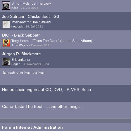
Simon McBride Interview
Kalle
-
24. Juli 2026
Joe Satriani - Chickenfoot - G3
Interview mit Joe Satriani
hotblack
-
26. Juli 2022
DIO ~ Black Sabbath
Tony Iommi - "From The Dark " (neues Solo-Album)
John Wayne
-
Gestern, 12:25
Jürgen R. Blackmore
Erkrankung
Roger
-
11. November 2023
Tausch von Fan zu Fan
Neuerscheinungen auf CD, DVD, LP, VHS, Buch
Come Taste The Boot..... and other things...
Forum Interna / Administration