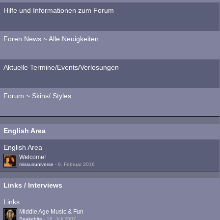
Hilfe und Informationen zum Forum
Foren News ~ Alle Neuigkeiten
Aktuelle Termine/Events/Verlosungen
Forum ~ Skins/ Styles
English Area
English Area
Welcome!
missusuniverse
-
9. Februar 2016
Links / Interviews
Links
Middle Age Music & Fun
Snakebite
-
18. Juli 2007