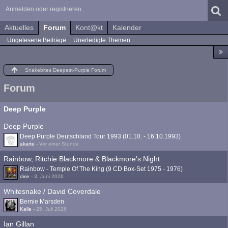
Anmelden oder registrieren
Aktuelles
Forum
Kont@kt
Kalender
Ungelesene Beiträge
Unerledigte Themen
Snakebites Deepest-Purple Forum
Forum
Deep Purple
Deep Purple
Deep Purple Deutschland Tour 1993 (01.10. - 16.10.1993)
akarte
-
Vor einer Stunde
Rainbow, Ritchie Blackmore & Blackmore's Night
Rainbow - Temple Of The King (9 CD Box-Set 1975 - 1976)
dirie
-
3. Juni 2026
Whitesnake / David Coverdale
Bernie Marsden
Kalle
-
25. Juli 2026
Ian Gillan