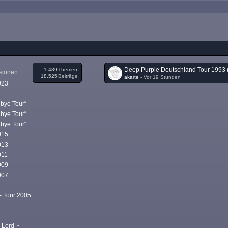
1.489
Themen
ssionen
18.525
Beiträge
akarte
-
Vor 19 Stunden
023
dbye Tour“
dbye Tour“
dbye Tour“
015
013
011
009
007
- Tour 2005
 Lord ~