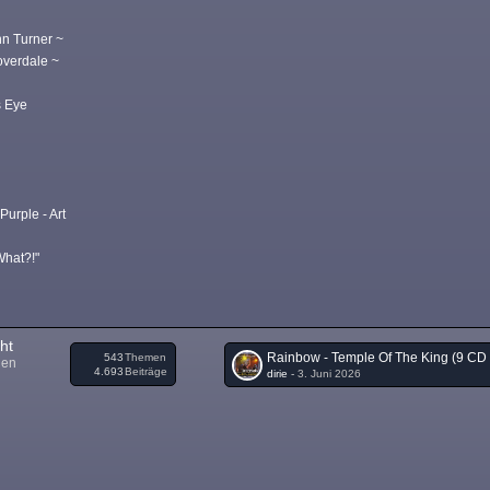
~
nn Turner ~
overdale ~
 Eye
Purple - Art
What?!"
ht
543
Themen
nen
4.693
Beiträge
dirie
-
3. Juni 2026