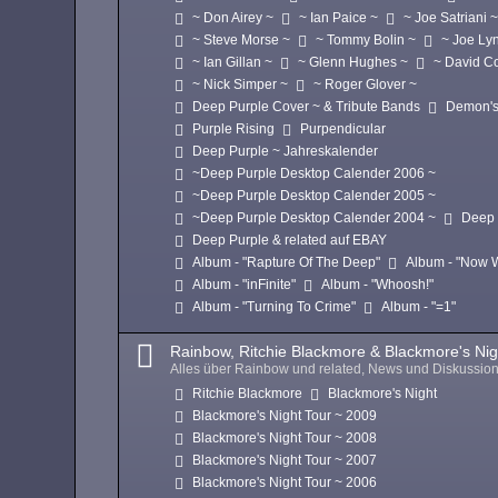
~ Don Airey ~
~ Ian Paice ~
~ Joe Satriani 
~ Steve Morse ~
~ Tommy Bolin ~
~ Joe Ly
~ Ian Gillan ~
~ Glenn Hughes ~
~ David C
~ Nick Simper ~
~ Roger Glover ~
Deep Purple Cover ~ & Tribute Bands
Demon's
Purple Rising
Purpendicular
Deep Purple ~ Jahreskalender
~Deep Purple Desktop Calender 2006 ~
~Deep Purple Desktop Calender 2005 ~
~Deep Purple Desktop Calender 2004 ~
Deep 
Deep Purple & related auf EBAY
Album - "Rapture Of The Deep"
Album - "Now 
Album - "inFinite"
Album - "Whoosh!"
Album - "Turning To Crime"
Album - "=1"
Rainbow, Ritchie Blackmore & Blackmore's Nig
Alles über Rainbow und related, News und Diskussio
Ritchie Blackmore
Blackmore's Night
Blackmore's Night Tour ~ 2009
Blackmore's Night Tour ~ 2008
Blackmore's Night Tour ~ 2007
Blackmore's Night Tour ~ 2006