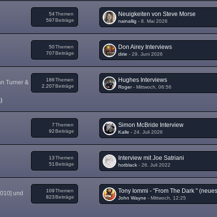
Neuigkeiten von Steve Morse
54
Themen
597
Beiträge
nainallig
-
8. Mai 2026
Don Airey Interviews
50
Themen
707
Beiträge
dirie
-
29. Juni 2026
Hughes Interviews
186
Themen
nn Turner &
2.207
Beiträge
Roger
-
Mittwoch, 06:56
)
Simon McBride Interview
7
Themen
92
Beiträge
Kalle
-
24. Juli 2026
Interview mit Joe Satriani
13
Themen
51
Beiträge
hotblack
-
26. Juli 2022
109
Themen
2010] und
823
Beiträge
John Wayne
-
Mittwoch, 12:25