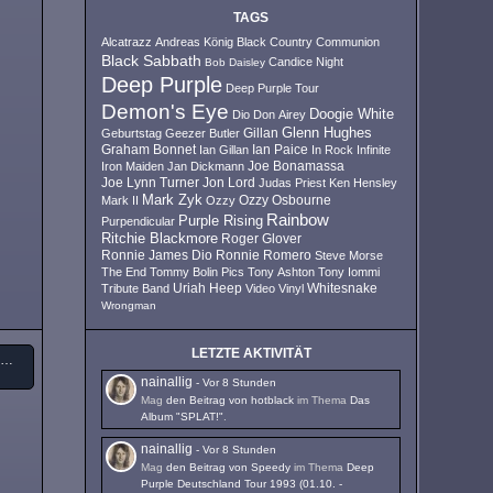
TAGS
Alcatrazz
Andreas König
Black Country Communion
Black Sabbath
Candice Night
Bob Daisley
Deep Purple
Deep Purple Tour
Demon's Eye
Doogie White
Dio
Don Airey
Glenn Hughes
Geburtstag
Geezer Butler
Gillan
Ian Paice
Graham Bonnet
Ian Gillan
In Rock
Infinite
Iron Maiden
Jan Dickmann
Joe Bonamassa
Joe Lynn Turner
Jon Lord
Judas Priest
Ken Hensley
Mark Zyk
Mark II
Ozzy
Ozzy Osbourne
Rainbow
Purple Rising
Purpendicular
Ritchie Blackmore
Roger Glover
Ronnie James Dio
Ronnie Romero
Steve Morse
The End
Tommy Bolin Pics
Tony Ashton
Tony Iommi
Uriah Heep
Tribute Band
Video
Vinyl
Whitesnake
Wrongman
LETZTE AKTIVITÄT
Rainbow - Temple Of The King (9 CD Box-Set 1975 - 1976)
nainallig
-
Vor 8 Stunden
Mag
den Beitrag von
hotblack
im Thema
Das
Album "SPLAT!"
.
nainallig
-
Vor 8 Stunden
Mag
den Beitrag von
Speedy
im Thema
Deep
Purple Deutschland Tour 1993 (01.10. -