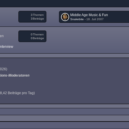
Middle Age Music & Fun
3
Themen
3
Beiträge
Snakebite
-
18. Juli 2007
0
Themen
gen
0
Beiträge
Interview
 2026
)
tions-Moderatoren
(8,42 Beiträge pro Tag)