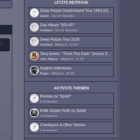
LETZTE BEITRÄGE
Deep Purple Deutschland Tour 1993 (01.10. - 16.10.1993)
akarte
-
Vor 19 Stunden
Das Album "SPLAT!"
hotblack
-
Vor 21 Stunden
Deep Purple Tour 2026
Deep Purple Deutschland Tour 1993 (01.10. - 16.10.1993)
hotblack
-
Mittwoch, 12:25
Tony Iommi - "From The Dark " (neues Solo-Album)
John Wayne
-
Mittwoch, 12:25
Hughes Interviews
Roger
-
Mittwoch, 06:56
AKTIVSTE THEMEN
Review zu "Splat!"
8 Antworten
Kritik Jürgen Roth zu Splat!
0 Antworten
Cherkazoo & Other Stories
0 Antworten