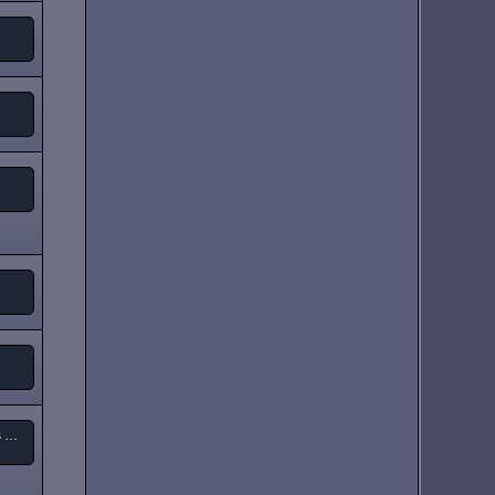
Tony Iommi - "From The Dark " (neues Solo-Album)