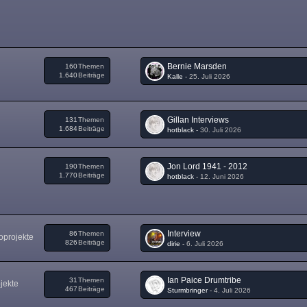
Bernie Marsden
160
Themen
1.640
Beiträge
Kalle
-
25. Juli 2026
Gillan Interviews
131
Themen
1.684
Beiträge
hotblack
-
30. Juli 2026
Jon Lord 1941 - 2012
190
Themen
1.770
Beiträge
hotblack
-
12. Juni 2026
Interview
86
Themen
oprojekte
826
Beiträge
dirie
-
6. Juli 2026
Ian Paice Drumtribe
31
Themen
jekte
467
Beiträge
Sturmbringer
-
4. Juli 2026