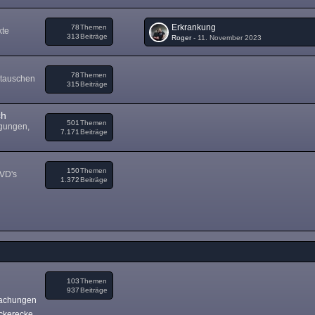
Erkrankung
78
Themen
kte
313
Beiträge
Roger
-
11. November 2023
78
Themen
 tauschen
315
Beiträge
ch
501
Themen
igungen,
7.171
Beiträge
150
Themen
DVD's
1.372
Beiträge
103
Themen
937
Beiträge
achungen
ckerecke