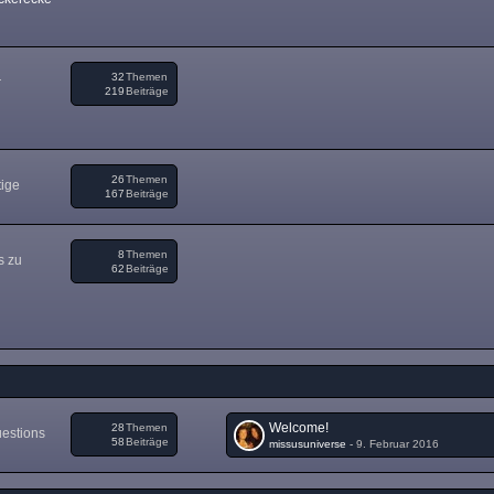
32
Themen
r
219
Beiträge
26
Themen
tige
167
Beiträge
8
Themen
s zu
62
Beiträge
Welcome!
28
Themen
uestions
58
Beiträge
missusuniverse
-
9. Februar 2016