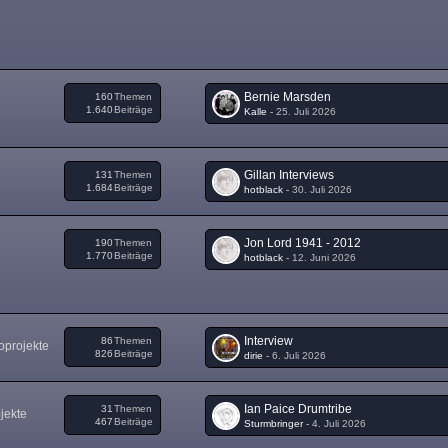
Bernie Marsden
160
Themen
1.640
Beiträge
Kalle
-
25. Juli 2026
Gillan Interviews
131
Themen
1.684
Beiträge
hotblack
-
30. Juli 2026
Jon Lord 1941 - 2012
190
Themen
1.770
Beiträge
hotblack
-
12. Juni 2026
Interview
86
Themen
oprojekte
826
Beiträge
dirie
-
6. Juli 2026
Ian Paice Drumtribe
31
Themen
jekte
467
Beiträge
Sturmbringer
-
4. Juli 2026