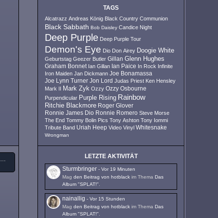
TAGS
Alcatrazz
Andreas König
Black Country Communion
Black Sabbath
Candice Night
Bob Daisley
Deep Purple
Deep Purple Tour
Demon's Eye
Doogie White
Dio
Don Airey
Glenn Hughes
Geburtstag
Geezer Butler
Gillan
Ian Paice
Graham Bonnet
Ian Gillan
In Rock
Infinite
Iron Maiden
Jan Dickmann
Joe Bonamassa
Joe Lynn Turner
Jon Lord
Judas Priest
Ken Hensley
Mark Zyk
Mark II
Ozzy
Ozzy Osbourne
Rainbow
Purple Rising
Purpendicular
Ritchie Blackmore
Roger Glover
Ronnie James Dio
Ronnie Romero
Steve Morse
The End
Tommy Bolin Pics
Tony Ashton
Tony Iommi
Uriah Heep
Tribute Band
Video
Vinyl
Whitesnake
Wrongman
LETZTE AKTIVITÄT
Rainbow - Temple Of The King (9 CD Box-Set 1975 - 1976)
Sturmbringer
-
Vor 19 Minuten
Mag
den Beitrag von
hotblack
im Thema
Das
Album "SPLAT!"
.
nainallig
-
Vor 15 Stunden
Mag
den Beitrag von
hotblack
im Thema
Das
Album "SPLAT!"
.