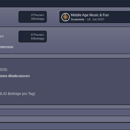
Middle Age Music & Fun
3
Themen
3
Beiträge
Snakebite
-
18. Juli 2007
0
Themen
gen
0
Beiträge
Interview
 2026
)
tions-Moderatoren
(8,42 Beiträge pro Tag)