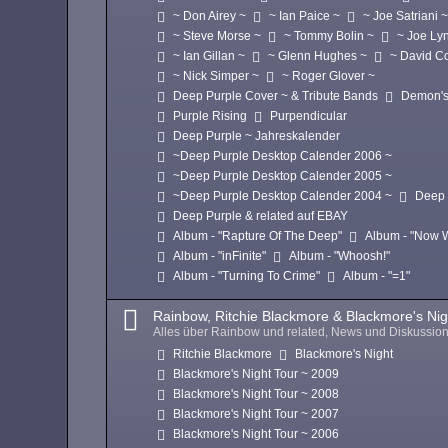
~ Don Airey ~
~ Ian Paice ~
~ Joe Satriani 
~ Steve Morse ~
~ Tommy Bolin ~
~ Joe Ly
~ Ian Gillan ~
~ Glenn Hughes ~
~ David C
~ Nick Simper ~
~ Roger Glover ~
Deep Purple Cover ~ & Tribute Bands
Demon's
Purple Rising
Purpendicular
Deep Purple ~ Jahreskalender
~Deep Purple Desktop Calender 2006 ~
~Deep Purple Desktop Calender 2005 ~
~Deep Purple Desktop Calender 2004 ~
Deep 
Deep Purple & related auf EBAY
Album - "Rapture Of The Deep"
Album - "Now 
Album - "inFinite"
Album - "Whoosh!"
Album - "Turning To Crime"
Album - "=1"
Rainbow, Ritchie Blackmore & Blackmore's Nig
Alles über Rainbow und related, News und Diskussio
Ritchie Blackmore
Blackmore's Night
Blackmore's Night Tour ~ 2009
Blackmore's Night Tour ~ 2008
Blackmore's Night Tour ~ 2007
Blackmore's Night Tour ~ 2006