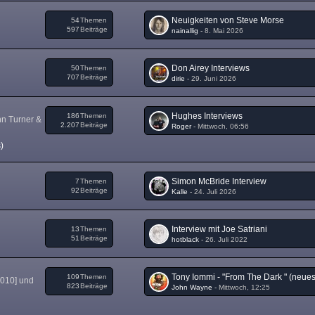
Neuigkeiten von Steve Morse
54
Themen
597
Beiträge
nainallig
-
8. Mai 2026
Don Airey Interviews
50
Themen
707
Beiträge
dirie
-
29. Juni 2026
Hughes Interviews
186
Themen
nn Turner &
2.207
Beiträge
Roger
-
Mittwoch, 06:56
)
Simon McBride Interview
7
Themen
92
Beiträge
Kalle
-
24. Juli 2026
Interview mit Joe Satriani
13
Themen
51
Beiträge
hotblack
-
26. Juli 2022
109
Themen
2010] und
823
Beiträge
John Wayne
-
Mittwoch, 12:25