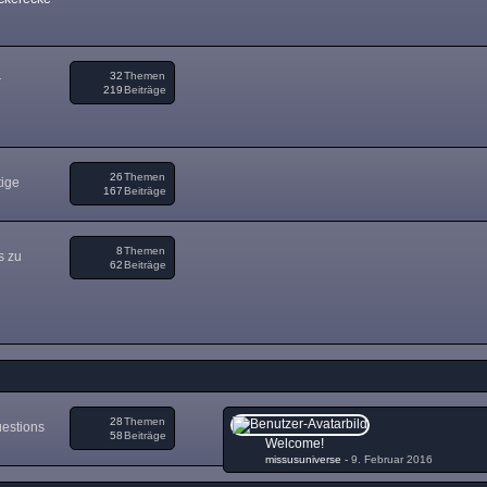
32
Themen
r
219
Beiträge
26
Themen
tige
167
Beiträge
8
Themen
s zu
62
Beiträge
28
Themen
uestions
58
Beiträge
Welcome!
missusuniverse
-
9. Februar 2016