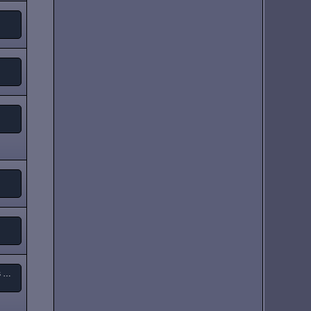
Tony Iommi - "From The Dark " (neues Solo-Album)