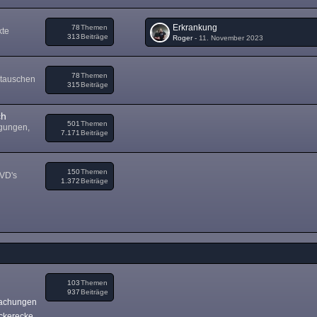
Erkrankung
78
Themen
kte
313
Beiträge
Roger
-
11. November 2023
78
Themen
 tauschen
315
Beiträge
ch
501
Themen
igungen,
7.171
Beiträge
150
Themen
DVD's
1.372
Beiträge
103
Themen
937
Beiträge
achungen
ckerecke