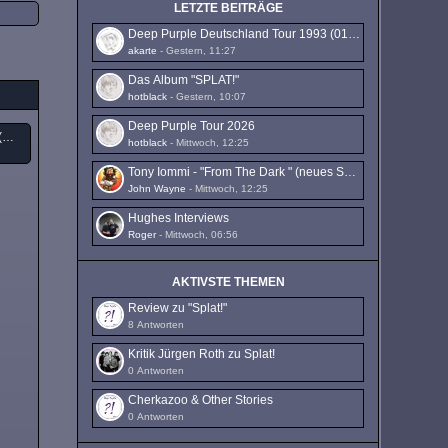
LETZTE BEITRÄGE
Deep Purple Deutschland Tour 1993 (01.10. - 16.10.1993)
akarte
-
Gestern, 11:27
Das Album "SPLAT!"
hotblack
-
Gestern, 10:07
Deep Purple Tour 2026
Deep Purple Deutschland Tour 1993 (01.10. - 16.10.1993)
hotblack
-
Mittwoch, 12:25
Tony Iommi - "From The Dark " (neues Solo-Album)
John Wayne
-
Mittwoch, 12:25
Hughes Interviews
Roger
-
Mittwoch, 06:56
AKTIVSTE THEMEN
Review zu "Splat!"
8 Antworten
Kritik Jürgen Roth zu Splat!
0 Antworten
Cherkazoo & Other Stories
0 Antworten