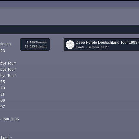
1.489
Themen
ssionen
18.525
Beiträge
akarte
-
Gestern, 11:27
023
dbye Tour“
dbye Tour“
dbye Tour“
015
013
011
009
007
- Tour 2005
 Lord ~