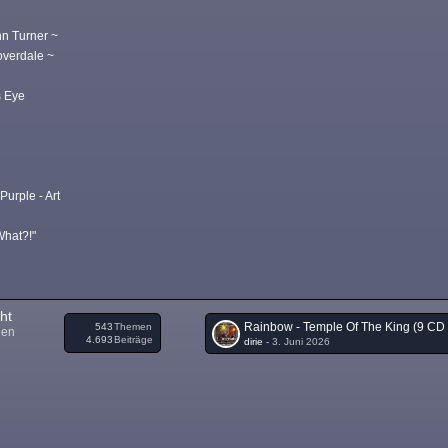
~
nn Turner ~
overdale ~
 Eye
Purple - Art
What?!"
ht
543
Themen
nen
4.693
Beiträge
dirie
-
3. Juni 2026