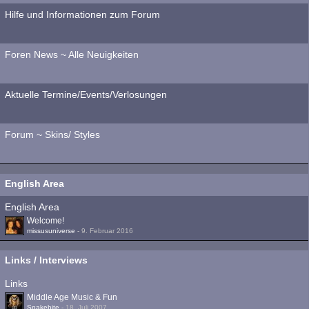
Hilfe und Informationen zum Forum
Foren News ~ Alle Neuigkeiten
Aktuelle Termine/Events/Verlosungen
Forum ~ Skins/ Styles
English Area
English Area
Welcome!
missusuniverse
-
9. Februar 2016
Links / Interviews
Links
Middle Age Music & Fun
Snakebite
-
18. Juli 2007