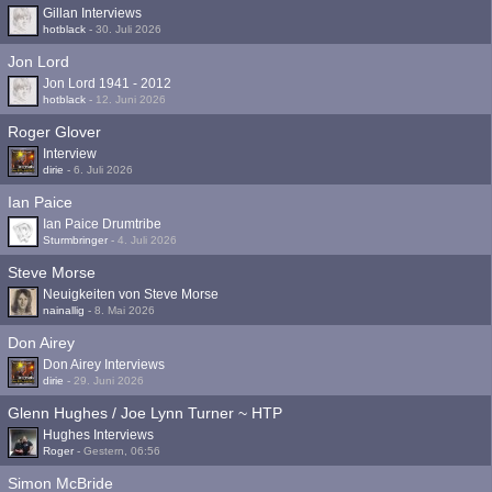
Gillan Interviews
hotblack
-
30. Juli 2026
Jon Lord
Jon Lord 1941 - 2012
hotblack
-
12. Juni 2026
Roger Glover
Interview
dirie
-
6. Juli 2026
Ian Paice
Ian Paice Drumtribe
Sturmbringer
-
4. Juli 2026
Steve Morse
Neuigkeiten von Steve Morse
nainallig
-
8. Mai 2026
Don Airey
Don Airey Interviews
dirie
-
29. Juni 2026
Glenn Hughes / Joe Lynn Turner ~ HTP
Hughes Interviews
Roger
-
Gestern, 06:56
Simon McBride