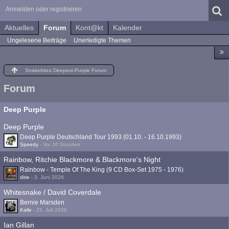
Anmelden oder registrieren
Aktuelles
Forum
Kont@kt
Kalender
Ungelesene Beiträge
Unerledigte Themen
Snakebites Deepest-Purple Forum
Forum
Deep Purple
Deep Purple
Deep Purple Deutschland Tour 1993 (01.10. - 16.10.1993)
Speedy
-
Vor 10 Stunden
Rainbow, Ritchie Blackmore & Blackmore's Night
Rainbow - Temple Of The King (9 CD Box-Set 1975 - 1976)
dirie
-
3. Juni 2026
Whitesnake / David Coverdale
Bernie Marsden
Kalle
-
25. Juli 2026
Ian Gillan