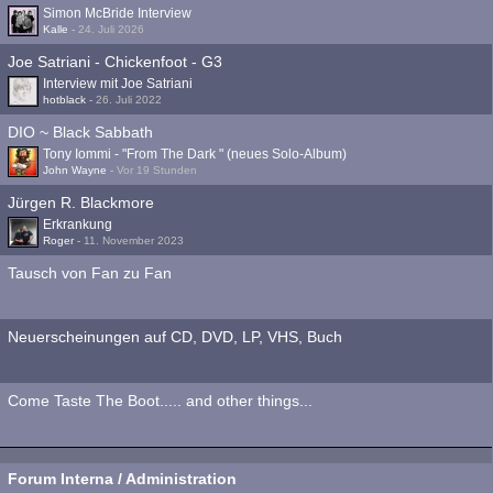
Simon McBride Interview
Kalle
-
24. Juli 2026
Joe Satriani - Chickenfoot - G3
Interview mit Joe Satriani
hotblack
-
26. Juli 2022
DIO ~ Black Sabbath
Tony Iommi - "From The Dark " (neues Solo-Album)
John Wayne
-
Vor 19 Stunden
Jürgen R. Blackmore
Erkrankung
Roger
-
11. November 2023
Tausch von Fan zu Fan
Neuerscheinungen auf CD, DVD, LP, VHS, Buch
Come Taste The Boot..... and other things...
Forum Interna / Administration