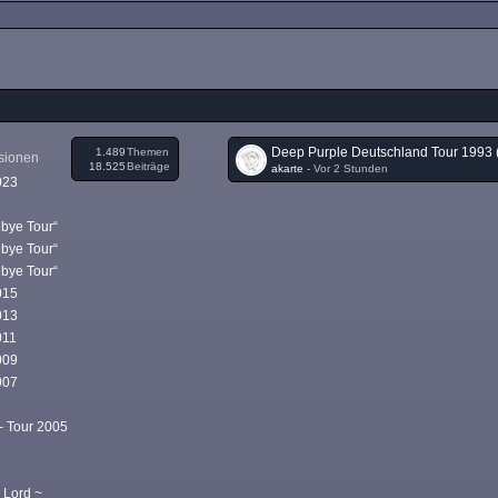
1.489
Themen
ssionen
18.525
Beiträge
akarte
-
Vor 2 Stunden
023
dbye Tour“
dbye Tour“
dbye Tour“
015
013
011
009
007
- Tour 2005
 Lord ~