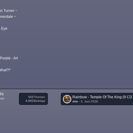
~
nn Turner ~
overdale ~
 Eye
Purple - Art
What?!"
ht
543
Themen
nen
4.693
Beiträge
dirie
-
3. Juni 2026