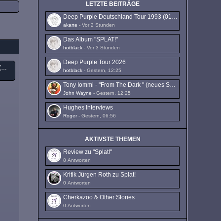
LETZTE BEITRÄGE
Deep Purple Deutschland Tour 1993 (01.10. - 16.10.1993)
akarte
-
Vor 2 Stunden
Das Album "SPLAT!"
hotblack
-
Vor 3 Stunden
Deep Purple Tour 2026
Deep Purple Deutschland Tour 1993 (01.10. - 16.10.1993)
hotblack
-
Gestern, 12:25
Tony Iommi - "From The Dark " (neues Solo-Album)
John Wayne
-
Gestern, 12:25
Hughes Interviews
Roger
-
Gestern, 06:56
AKTIVSTE THEMEN
Review zu "Splat!"
8 Antworten
Kritik Jürgen Roth zu Splat!
0 Antworten
Cherkazoo & Other Stories
0 Antworten