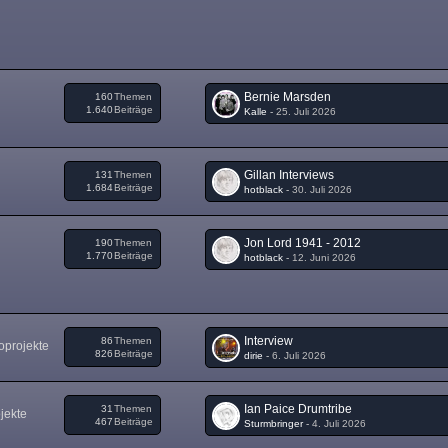
Bernie Marsden
160
Themen
1.640
Beiträge
Kalle
-
25. Juli 2026
Gillan Interviews
131
Themen
1.684
Beiträge
hotblack
-
30. Juli 2026
Jon Lord 1941 - 2012
190
Themen
1.770
Beiträge
hotblack
-
12. Juni 2026
Interview
86
Themen
oprojekte
826
Beiträge
dirie
-
6. Juli 2026
Ian Paice Drumtribe
31
Themen
jekte
467
Beiträge
Sturmbringer
-
4. Juli 2026