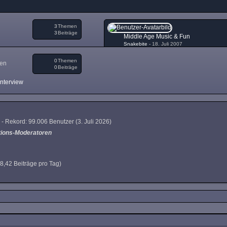
3
Themen
3
Beiträge
Middle Age Music & Fun
Snakebite
-
18. Juli 2007
0
Themen
gen
0
Beiträge
Interview
 - Rekord: 99.006 Benutzer (
3. Juli 2026
)
tions-Moderatoren
(8,42 Beiträge pro Tag)