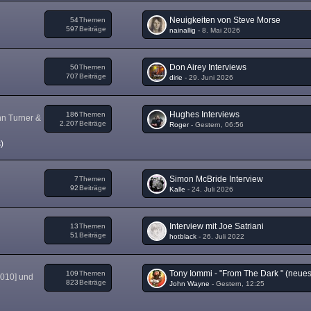
Neuigkeiten von Steve Morse
54
Themen
597
Beiträge
nainallig
-
8. Mai 2026
Don Airey Interviews
50
Themen
707
Beiträge
dirie
-
29. Juni 2026
Hughes Interviews
186
Themen
nn Turner &
2.207
Beiträge
Roger
-
Gestern, 06:56
)
Simon McBride Interview
7
Themen
92
Beiträge
Kalle
-
24. Juli 2026
Interview mit Joe Satriani
13
Themen
51
Beiträge
hotblack
-
26. Juli 2022
109
Themen
2010] und
823
Beiträge
John Wayne
-
Gestern, 12:25