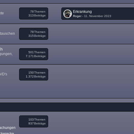
Erkrankung
78
Themen
kte
313
Beiträge
Roger
-
11. November 2023
78
Themen
 tauschen
315
Beiträge
ch
501
Themen
igungen,
7.171
Beiträge
150
Themen
DVD's
1.372
Beiträge
103
Themen
937
Beiträge
achungen
ckerecke