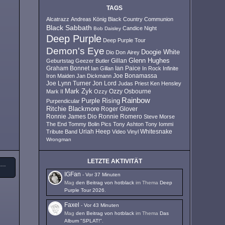
TAGS
Alcatrazz
Andreas König
Black Country Communion
Black Sabbath
Candice Night
Bob Daisley
Deep Purple
Deep Purple Tour
Demon's Eye
Doogie White
Dio
Don Airey
Glenn Hughes
Geburtstag
Geezer Butler
Gillan
Ian Paice
Graham Bonnet
Ian Gillan
In Rock
Infinite
Iron Maiden
Jan Dickmann
Joe Bonamassa
Joe Lynn Turner
Jon Lord
Judas Priest
Ken Hensley
Mark Zyk
Mark II
Ozzy
Ozzy Osbourne
Rainbow
Purple Rising
Purpendicular
Ritchie Blackmore
Roger Glover
Ronnie James Dio
Ronnie Romero
Steve Morse
The End
Tommy Bolin Pics
Tony Ashton
Tony Iommi
Uriah Heep
Tribute Band
Video
Vinyl
Whitesnake
Wrongman
LETZTE AKTIVITÄT
Rainbow - Temple Of The King (9 CD Box-Set 1975 - 1976)
IGFan
-
Vor 37 Minuten
Mag
den Beitrag von
hotblack
im Thema
Deep
Purple Tour 2026
.
Faxel
-
Vor 43 Minuten
Mag
den Beitrag von
hotblack
im Thema
Das
Album "SPLAT!"
.