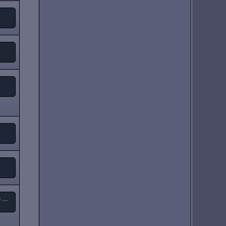
Tony Iommi - "From The Dark " (neues Solo-Album)