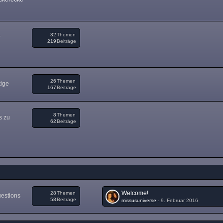
32
Themen
r
219
Beiträge
26
Themen
tige
167
Beiträge
8
Themen
s zu
62
Beiträge
Welcome!
28
Themen
uestions
58
Beiträge
missusuniverse
-
9. Februar 2016