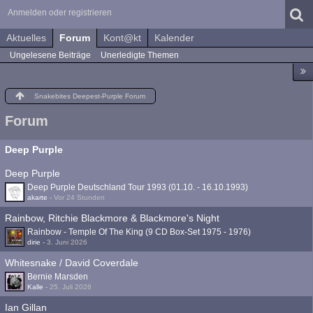
Anmelden oder registrieren
Aktuelles
Forum
Kont@kt
Kalender
Ungelesene Beiträge
Unerledigte Themen
Snakebites Deepest-Purple Forum
Forum
Deep Purple
Deep Purple
Deep Purple Deutschland Tour 1993 (01.10. - 16.10.1993)
akarte
-
Vor 24 Stunden
Rainbow, Ritchie Blackmore & Blackmore's Night
Rainbow - Temple Of The King (9 CD Box-Set 1975 - 1976)
dirie
-
3. Juni 2026
Whitesnake / David Coverdale
Bernie Marsden
Kalle
-
25. Juli 2026
Ian Gillan