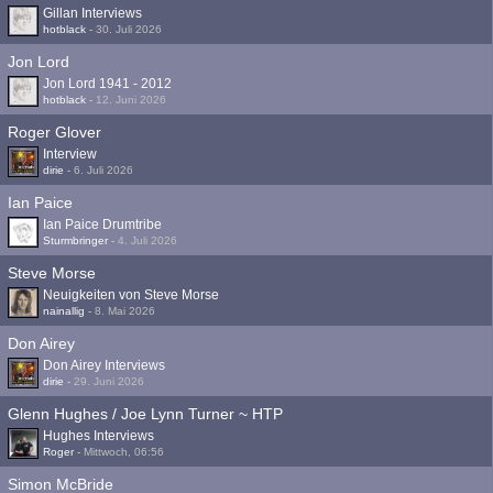
Gillan Interviews
hotblack
-
30. Juli 2026
Jon Lord
Jon Lord 1941 - 2012
hotblack
-
12. Juni 2026
Roger Glover
Interview
dirie
-
6. Juli 2026
Ian Paice
Ian Paice Drumtribe
Sturmbringer
-
4. Juli 2026
Steve Morse
Neuigkeiten von Steve Morse
nainallig
-
8. Mai 2026
Don Airey
Don Airey Interviews
dirie
-
29. Juni 2026
Glenn Hughes / Joe Lynn Turner ~ HTP
Hughes Interviews
Roger
-
Mittwoch, 06:56
Simon McBride