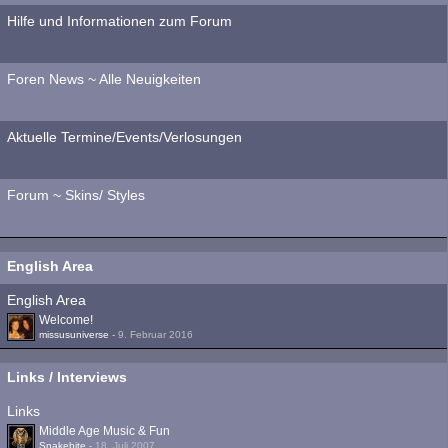
Hilfe und Informationen zum Forum
Foren News ~ Alle Neuigkeiten
Aktuelle Termine/Events/Verlosungen
Forum ~ Skins/ Styles
English Area
English Area
Welcome!
missusuniverse
-
9. Februar 2016
Links / Interviews
Links
Middle Age Music & Fun
Snakebite
-
18. Juli 2007