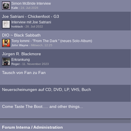
Simon McBride Interview
Kalle
-
24. Juli 2026
Joe Satriani - Chickenfoot - G3
Interview mit Joe Satriani
hotblack
-
26. Juli 2022
DIO ~ Black Sabbath
Tony Iommi - "From The Dark " (neues Solo-Album)
John Wayne
-
Mittwoch, 12:25
Jürgen R. Blackmore
Erkrankung
Roger
-
11. November 2023
Tausch von Fan zu Fan
Neuerscheinungen auf CD, DVD, LP, VHS, Buch
Come Taste The Boot..... and other things...
Forum Interna / Administration