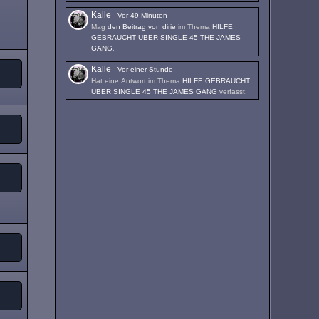
Kalle
-
Vor 49 Minuten
Mag
den Beitrag von
dirie
im Thema
HILFE
GEBRAUCHT UBER SINGLE 45 THE JAMES
GANG
.
Kalle
-
Vor einer Stunde
Hat eine Antwort im Thema
HILFE GEBRAUCHT
UBER SINGLE 45 THE JAMES GANG
verfasst.