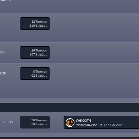
32
Themen
r
219
Beiträge
26
Themen
tige
167
Beiträge
8
Themen
s zu
62
Beiträge
Welcome!
28
Themen
uestions
58
Beiträge
missusuniverse
-
9. Februar 2016