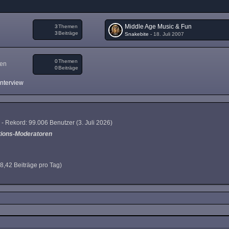
Middle Age Music & Fun
3
Themen
3
Beiträge
Snakebite
-
18. Juli 2007
0
Themen
gen
0
Beiträge
Interview
 - Rekord: 99.006 Benutzer (
3. Juli 2026
)
tions-Moderatoren
(8,42 Beiträge pro Tag)