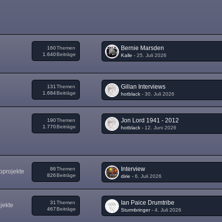
Bernie Marsden
160
Themen
1.640
Beiträge
Kalle
-
25. Juli 2026
Gillan Interviews
131
Themen
1.684
Beiträge
hotblack
-
30. Juli 2026
Jon Lord 1941 - 2012
190
Themen
1.770
Beiträge
hotblack
-
12. Juni 2026
Interview
86
Themen
oprojekte
826
Beiträge
dirie
-
6. Juli 2026
Ian Paice Drumtribe
31
Themen
jekte
467
Beiträge
Sturmbringer
-
4. Juli 2026