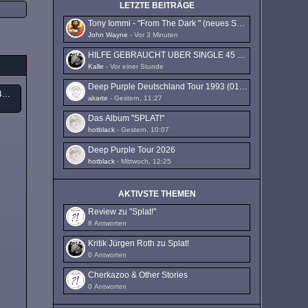
LETZTE BEITRÄGE
Tony Iommi - "From The Dark " (neues Solo-Album)
John Wayne
-
Vor 3 Minuten
HILFE GEBRAUCHT UBER SINGLE 45 THE JAMES GAN
Kalle
-
Vor einer Stunde
Deep Purple Deutschland Tour 1993 (01.10. - 16.10.1993)
HILFE GEBRAUCHT UBER SINGLE 45 THE JAMES GANG
akarte
-
Gestern, 11:27
Das Album "SPLAT!"
hotblack
-
Gestern, 10:07
Deep Purple Tour 2026
hotblack
-
Mittwoch, 12:25
AKTIVSTE THEMEN
Review zu "Splat!"
8 Antworten
Kritik Jürgen Roth zu Splat!
0 Antworten
Cherkazoo & Other Stories
0 Antworten