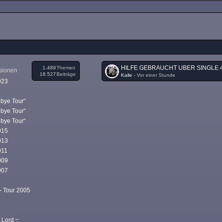
1.489
Themen
ssionen
18.527
Beiträge
Kalle
-
Vor einer Stunde
023
dbye Tour“
dbye Tour“
dbye Tour“
015
013
011
009
007
- Tour 2005
 Lord ~