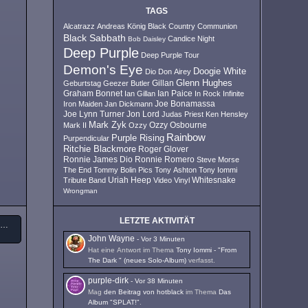
TAGS
Alcatrazz
Andreas König
Black Country Communion
Black Sabbath
Candice Night
Bob Daisley
Deep Purple
Deep Purple Tour
Demon's Eye
Doogie White
Dio
Don Airey
Glenn Hughes
Geburtstag
Geezer Butler
Gillan
Ian Paice
Graham Bonnet
Ian Gillan
In Rock
Infinite
Iron Maiden
Jan Dickmann
Joe Bonamassa
Joe Lynn Turner
Jon Lord
Judas Priest
Ken Hensley
Mark Zyk
Mark II
Ozzy
Ozzy Osbourne
Rainbow
Purple Rising
Purpendicular
Ritchie Blackmore
Roger Glover
Ronnie James Dio
Ronnie Romero
Steve Morse
The End
Tommy Bolin Pics
Tony Ashton
Tony Iommi
Uriah Heep
Tribute Band
Video
Vinyl
Whitesnake
Wrongman
LETZTE AKTIVITÄT
Rainbow - Temple Of The King (9 CD Box-Set 1975 - 1976)
John Wayne
-
Vor 3 Minuten
Hat eine Antwort im Thema
Tony Iommi - "From
The Dark " (neues Solo-Album)
verfasst.
purple-dirk
-
Vor 38 Minuten
Mag
den Beitrag von
hotblack
im Thema
Das
Album "SPLAT!"
.