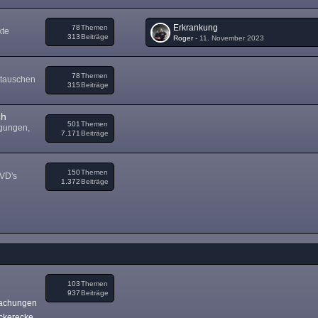
Erkrankung
78
Themen
kte
313
Beiträge
Roger
-
11. November 2023
78
Themen
 tauschen
315
Beiträge
ch
501
Themen
igungen,
7.171
Beiträge
150
Themen
DVD's
1.372
Beiträge
103
Themen
937
Beiträge
achungen
ckerecke