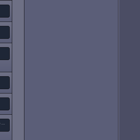
Tony Iommi - "From The Dark " (neues Solo-Album)