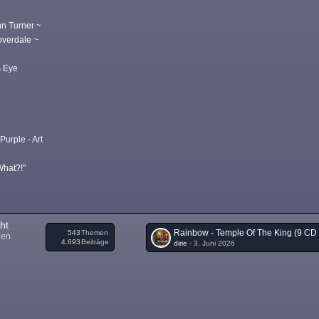
~
nn Turner ~
overdale ~
 Eye
Purple - Art
What?!"
ht
543
Themen
nen
4.693
Beiträge
dirie
-
3. Juni 2026