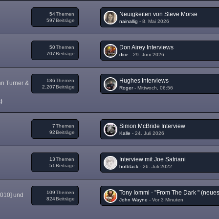
Neuigkeiten von Steve Morse
54
Themen
597
Beiträge
nainallig
-
8. Mai 2026
Don Airey Interviews
50
Themen
707
Beiträge
dirie
-
29. Juni 2026
Hughes Interviews
186
Themen
nn Turner &
2.207
Beiträge
Roger
-
Mittwoch, 06:56
)
Simon McBride Interview
7
Themen
92
Beiträge
Kalle
-
24. Juli 2026
Interview mit Joe Satriani
13
Themen
51
Beiträge
hotblack
-
26. Juli 2022
109
Themen
2010] und
824
Beiträge
John Wayne
-
Vor 3 Minuten