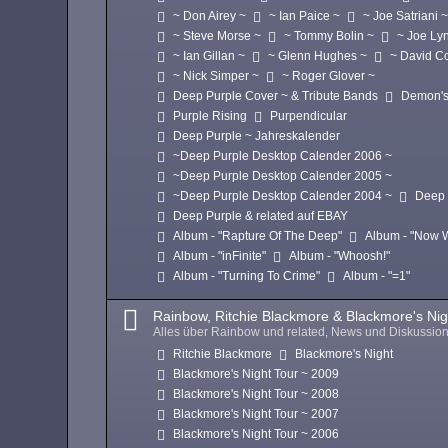
~ Don Airey ~
~ Ian Paice ~
~ Joe Satriani 
~ Steve Morse ~
~ Tommy Bolin ~
~ Joe Ly
~ Ian Gillan ~
~ Glenn Hughes ~
~ David C
~ Nick Simper ~
~ Roger Glover ~
Deep Purple Cover ~ & Tribute Bands
Demon's
Purple Rising
Purpendicular
Deep Purple ~ Jahreskalender
~Deep Purple Desktop Calender 2006 ~
~Deep Purple Desktop Calender 2005 ~
~Deep Purple Desktop Calender 2004 ~
Deep 
Deep Purple & related auf EBAY
Album - "Rapture Of The Deep"
Album - "Now 
Album - "inFinite"
Album - "Whoosh!"
Album - "Turning To Crime"
Album - "=1"
Rainbow, Ritchie Blackmore & Blackmore's Nig
Alles über Rainbow und related, News und Diskussio
Ritchie Blackmore
Blackmore's Night
Blackmore's Night Tour ~ 2009
Blackmore's Night Tour ~ 2008
Blackmore's Night Tour ~ 2007
Blackmore's Night Tour ~ 2006