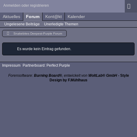
Anmelden oder registrieren
Aktuelles
Forum
Kont@kt
Kalender
Ungelesene Beiträge
Unerledigte Themen
Snakebites Deepest-Purple Forum
Es wurde kein Eintrag gefunden.
Impressum
Partnerboard: Perfect Purple
Forensoftware:
Burning Board®
, entwickelt von
WoltLab® GmbH