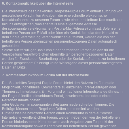
6. Kontaktmöglichkeit über die Internetseite
Die Internetseite des Snakebites Deepest-Purple Forum enthält aufgrund von
gesetzlichen Vorschriften Angaben, die eine schnelle elektronische
Kontaktaufnahme zu unserem Forum sowie eine unmittelbare Kommunikation
mit uns ermöglichen, was ebenfalls eine allgemeine Adresse
der sogenannten elektronischen Post (E-Mail-Adresse) umfasst. Sofern eine
betroffene Person per E-Mail oder über ein Kontaktformular den Kontakt mit
dem für die Verarbeitung Verantwortlichen aufnimmt, werden die von der
betroffenen Person übermittelten personenbezogenen Daten automatisch
gespeichert.
Solche auf freiwilliger Basis von einer betroffenen Person an den für die
Verarbeitung Verantwortlichen übermittelten personenbezogenen Daten
werden für Zwecke der Bearbeitung oder der Kontaktaufnahme zur betroffenen
Person gespeichert. Es erfolgt keine Weitergabe dieser personenbezogenen
Daten an Dritte.
7. Kommentarfunktion im Forum auf der Internetseite
Das Snakebites Deepest-Purple Forum bietet den Nutzern im Forum die
Möglichkeit, individuelle Kommentare zu einzelnen Foren-Beiträgen oder
Themen zu hinterlassen. Ein Forum ist ein auf einer Internetseite geführtes, in
der Regel öffentlich einsehbares Portal, in welchem eine oder mehrere
Personen Inhalte posten
oder Gedanken in sogenannten Beiträgen niederschreiben können. Die
Beiträge können in der Regel von Dritten kommentiert werden.
Hinterlässt eine betroffene Person einen Kommentar in dem auf dieser
Internetseite veröffentlichten Forum, werden neben den von der betroffenen
Person hinterlassenen Kommentaren auch Angaben zum Zeitpunkt der
Kommentareingabe sowie zu dem von der betroffenen Person gewählten