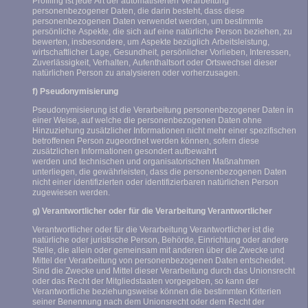
Profiling ist jede Art der automatisierten Verarbeitung
personenbezogener Daten, die darin besteht, dass diese
personenbezogenen Daten verwendet werden, um bestimmte
persönliche Aspekte, die sich auf eine natürliche Person beziehen, zu
bewerten, insbesondere, um Aspekte bezüglich Arbeitsleistung,
wirtschaftlicher Lage, Gesundheit, persönlicher Vorlieben, Interessen,
Zuverlässigkeit, Verhalten, Aufenthaltsort oder Ortswechsel dieser
natürlichen Person zu analysieren oder vorherzusagen.
f) Pseudonymisierung
Pseudonymisierung ist die Verarbeitung personenbezogener Daten in
einer Weise, auf welche die personenbezogenen Daten ohne
Hinzuziehung zusätzlicher Informationen nicht mehr einer spezifischen
betroffenen Person zugeordnet werden können, sofern diese
zusätzlichen Informationen gesondert aufbewahrt
werden und technischen und organisatorischen Maßnahmen
unterliegen, die gewährleisten, dass die personenbezogenen Daten
nicht einer identifizierten oder identifizierbaren natürlichen Person
zugewiesen werden.
g) Verantwortlicher oder für die Verarbeitung Verantwortlicher
Verantwortlicher oder für die Verarbeitung Verantwortlicher ist die
natürliche oder juristische Person, Behörde, Einrichtung oder andere
Stelle, die allein oder gemeinsam mit anderen über die Zwecke und
Mittel der Verarbeitung von personenbezogenen Daten entscheidet.
Sind die Zwecke und Mittel dieser Verarbeitung durch das Unionsrecht
oder das Recht der Mitgliedstaaten vorgegeben, so kann der
Verantwortliche beziehungsweise können die bestimmten Kriterien
seiner Benennung nach dem Unionsrecht oder dem Recht der