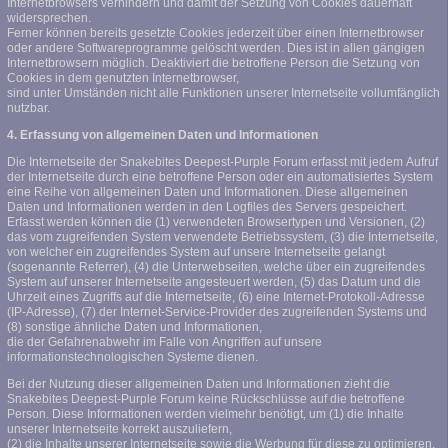
Internetbrowsers verhindern und damit der Setzung von Cookies dauerhaft
widersprechen.
Ferner können bereits gesetzte Cookies jederzeit über einen Internetbrowser
oder andere Softwareprogramme gelöscht werden. Dies ist in allen gängigen
Internetbrowsern möglich. Deaktiviert die betroffene Person die Setzung von
Cookies in dem genutzten Internetbrowser,
sind unter Umständen nicht alle Funktionen unserer Internetseite vollumfänglich
nutzbar.
4. Erfassung von allgemeinen Daten und Informationen
Die Internetseite der Snakebites Deepest-Purple Forum erfasst mit jedem Aufruf
der Internetseite durch eine betroffene Person oder ein automatisiertes System
eine Reihe von allgemeinen Daten und Informationen. Diese allgemeinen
Daten und Informationen werden in den Logfiles des Servers gespeichert.
Erfasst werden können die (1) verwendeten Browsertypen und Versionen, (2)
das vom zugreifenden System verwendete Betriebssystem, (3) die Internetseite,
von welcher ein zugreifendes System auf unsere Internetseite gelangt
(sogenannte Referrer), (4) die Unterwebseiten, welche über ein zugreifendes
System auf unserer Internetseite angesteuert werden, (5) das Datum und die
Uhrzeit eines Zugriffs auf die Internetseite, (6) eine Internet-Protokoll-Adresse
(IP-Adresse), (7) der Internet-Service-Provider des zugreifenden Systems und
(8) sonstige ähnliche Daten und Informationen,
die der Gefahrenabwehr im Falle von Angriffen auf unsere
informationstechnologischen Systeme dienen.
Bei der Nutzung dieser allgemeinen Daten und Informationen zieht die
Snakebites Deepest-Purple Forum keine Rückschlüsse auf die betroffene
Person. Diese Informationen werden vielmehr benötigt, um (1) die Inhalte
unserer Internetseite korrekt auszuliefern,
(2) die Inhalte unserer Internetseite sowie die Werbung für diese zu optimieren,