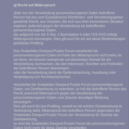
g) Recht auf Widerspruch
Jede von der Verarbeitung personenbezogener Daten betroffene
Person hat das vom Europäischen Richtlinien- und Verordnungsgeber
gewährte Recht, aus Gründen, die sich aus ihrer besonderen Situation
ergeben, jederzeit gegen die Verarbeitung sie betreffender
personenbezogener Daten,
die aufgrund von Art. 6 Abs. 1 Buchstaben e oder f DS-GVO erfolgt,
Widerspruch einzulegen. Dies gilt auch für ein auf diese Bestimmungen
gestütztes Profiling.
Das Snakebites Deepest-Purple Forum verarbeitet die
personenbezogenen Daten im Falle des Widerspruchs nicht mehr, es
sei denn, wir können zwingende schutzwürdige Gründe für die
Verarbeitung nachweisen, die den Interessen, Rechten und Freiheiten
der betroffenen Person überwiegen,
oder die Verarbeitung dient der Geltendmachung, Ausübung oder
Verteidigung von Rechtsansprüchen.
Verarbeitet die Snakebites Deepest-Purple Forum personenbezogene
Daten, um Direktwerbung zu betreiben, so hat die betroffene Person das
Recht, jederzeit Widerspruch gegen die Verarbeitung der
personenbezogenen Daten zum Zwecke derartiger Werbung
einzulegen.
Dies gilt auch für das Profiling, soweit es mit solcher Direktwerbung in
Verbindung steht. Widerspricht die betroffene Person gegenüber der
Snakebites Deepest-Purple Forum der Verarbeitung für Zwecke der
Direktwerbung,
so wird die Snakebites Deepest-Purple Forum die personenbezogenen
Daten nicht mehr für diese Zwecke verarbeiten.