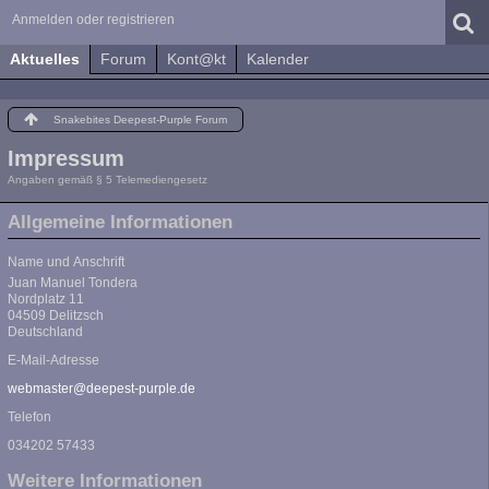
Anmelden oder registrieren
Aktuelles
Forum
Kont@kt
Kalender
Snakebites Deepest-Purple Forum
Impressum
Angaben gemäß § 5 Telemediengesetz
Allgemeine Informationen
Name und Anschrift
Juan Manuel Tondera
Nordplatz 11
04509 Delitzsch
Deutschland
E-Mail-Adresse
webmaster@deepest-purple.de
Telefon
034202 57433
Weitere Informationen