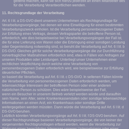
geltend machen, kann sie sich hierzu jederzeit an einen Mitarbeiter des
für die Verarbeitung Verantwortlichen wenden.
11. Rechtsgrundlage der Verarbeitung
Art. 6 I lit. a DS-GVO dient unserem Unternehmen als Rechtsgrundlage für
Verarbeitungsvorgänge, bei denen wir eine Einwilligung für einen bestimmten
Verarbeitungszweck einholen. Ist die Verarbeitung personenbezogener Daten
zur Erfüllung eines Vertrags, dessen Vertragspartei die betroffene Person ist,
erforderlich, wie dies beispielsweise bei Verarbeitungsvorgängen der Fall ist,
die für eine Lieferung von Waren oder die Erbringung einer sonstigen Leistung
oder Gegenleistung notwendig sind, so beruht die Verarbeitung auf Art. 6 I lit. b
DS-GVO. Gleiches gilt für solche Verarbeitungsvorgänge die zur Durchführung
vorvertraglicher Maßnahmen erforderlich sind, etwa in Fällen von Anfragen zur
unseren Produkten oder Leistungen. Unterliegt unser Unternehmen einer
rechtlichen Verpflichtung durch welche eine Verarbeitung von
personenbezogenen Daten erforderlich wird, wie beispielsweise zur Erfüllung
steuerlicher Pflichten,
so basiert die Verarbeitung auf Art. 6 I lit. c DS-GVO. In seltenen Fällen könnte
die Verarbeitung von personenbezogenen Daten erforderlich werden, um
lebenswichtige Interessen der betroffenen Person oder einer anderen
natürlichen Person zu schützen. Dies wäre beispielsweise der Fall,
wenn ein Besucher in unserem Betrieb verletzt werden würde und daraufhin
sein Name, sein Alter, seine Krankenkassendaten oder sonstige lebenswichtige
Informationen an einen Arzt, ein Krankenhaus oder sonstige Dritte
weitergegeben werden müssten. Dann würde die Verarbeitung auf Art. 6 I lit. d
DS-GVO beruhen.
Letztlich könnten Verarbeitungsvorgänge auf Art. 6 I lit. f DS-GVO beruhen. Auf
dieser Rechtsgrundlage basieren Verarbeitungsvorgänge, die von keiner der
vorgenannten Rechtsgrundlagen erfasst werden, wenn die Verarbeitung zur
Wahrung eines berechtigten Interesses unseres Unternehmens oder eines