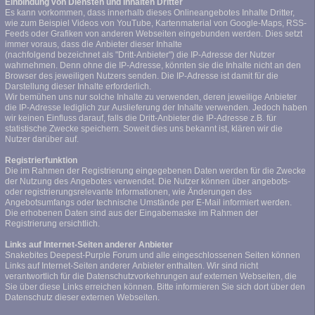
Einbindung von Diensten und Inhalten Dritter
Es kann vorkommen, dass innerhalb dieses Onlineangebotes Inhalte Dritter,
wie zum Beispiel Videos von YouTube, Kartenmaterial von Google-Maps, RSS-
Feeds oder Grafiken von anderen Webseiten eingebunden werden. Dies setzt
immer voraus, dass die Anbieter dieser Inhalte
(nachfolgend bezeichnet als "Dritt-Anbieter") die IP-Adresse der Nutzer
wahrnehmen. Denn ohne die IP-Adresse, könnten sie die Inhalte nicht an den
Browser des jeweiligen Nutzers senden. Die IP-Adresse ist damit für die
Darstellung dieser Inhalte erforderlich.
Wir bemühen uns nur solche Inhalte zu verwenden, deren jeweilige Anbieter
die IP-Adresse lediglich zur Auslieferung der Inhalte verwenden. Jedoch haben
wir keinen Einfluss darauf, falls die Dritt-Anbieter die IP-Adresse z.B. für
statistische Zwecke speichern. Soweit dies uns bekannt ist, klären wir die
Nutzer darüber auf.
Registrierfunktion
Die im Rahmen der Registrierung eingegebenen Daten werden für die Zwecke
der Nutzung des Angebotes verwendet. Die Nutzer können über angebots-
oder registrierungsrelevante Informationen, wie Änderungen des
Angebotsumfangs oder technische Umstände per E-Mail informiert werden.
Die erhobenen Daten sind aus der Eingabemaske im Rahmen der
Registrierung ersichtlich.
Links auf Internet-Seiten anderer Anbieter
Snakebites Deepest-Purple Forum und alle eingeschlossenen Seiten können
Links auf Internet-Seiten anderer Anbieter enthalten. Wir sind nicht
verantwortlich für die Datenschutzvorkehrungen auf externen Webseiten, die
Sie über diese Links erreichen können. Bitte informieren Sie sich dort über den
Datenschutz dieser externen Webseiten.