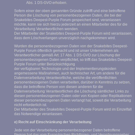
Abs. 1 DS-GVO erhoben.
Sofern einer der oben genannten Gründe zutrifft und eine betroffene
Person die Löschung von personenbezogenen Daten, die bei der
Snakebites Deepest-Purple Forum gespeichert sind, veranlassen
möchte, kann sie sich hierzu jederzeit an einen Mitarbeiter des für die
Verarbeitung Verantwortlichen wenden.
Der Mitarbeiter der Snakebites Deepest-Purple Forum wird veranlassen,
dass dem Löschverlangen unverzüglich nachgekommen wird.
Wurden die personenbezogenen Daten von der Snakebites Deepest-
Purple Forum öffentlich gemacht und ist unser Unternehmen als
Verantwortlicher gemäß Art. 17 Abs. 1 DS-GVO zur Löschung der
personenbezogenen Daten verpflichtet, so trifft das Snakebites Deepest-
Purple Forum unter Berücksichtigung
der verfügbaren Technologie und der Implementierungskosten
angemessene Maßnahmen, auch technischer Art, um andere für die
Datenverarbeitung Verantwortliche, welche die veröffentlichten
personenbezogenen Daten verarbeiten, darüber in Kenntnis zu setzen,
dass die betroffene Person von diesen anderen für die
Datenverarbeitung Verantwortlichen die Löschung sämtlicher Links zu
diesen personenbezogenen Daten oder von Kopien oder Replikationen
dieser personenbezogenen Daten verlangt hat, soweit die Verarbeitung
nicht erforderlich ist.
Der Mitarbeiter des Snakebites Deepest-Purple Forum wird im Einzelfall
das Notwendige veranlassen.
e) Recht auf Einschränkung der Verarbeitung
Jede von der Verarbeitung personenbezogener Daten betroffene
Person hat das vom Europäischen Richtlinien- und Verordnungsgeber