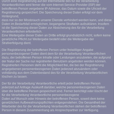
Durch eine Registrierung auf der Internetseite des für die Verarbeitung
Verantwortlichen wird ferner die vom Internet-Service-Provider (ISP) der
betroffenen Person vergebene IP-Adresse, das Datum sowie die Uhrzeit der
Registrierung gespeichert. Die Speicherung dieser Daten erfolgt vor dem
Hintergrund,
dass nur so der Missbrauch unserer Dienste verhindert werden kann, und diese
Daten im Bedarfsfall ermöglichen, begangene Straftaten aufzuklären. Insofern
ist die Speicherung dieser Daten zur Absicherung des für die Verarbeitung
Verantwortlichen erforderlich.
Eine Weitergabe dieser Daten an Dritte erfolgt grundsätzlich nicht, sofern keine
gesetzliche Pflicht zur Weitergabe besteht oder die Weitergabe der
Strafverfolgung dient.
Die Registrierung der betroffenen Person unter freiwilliger Angabe
personenbezogener Daten dient dem für die Verarbeitung Verantwortlichen
dazu, der betroffenen Person Inhalte oder Leistungen anzubieten, die aufgrund
der Natur der Sache nur registrierten Benutzern angeboten werden können.
Registrierten Personen steht die Möglichkeit frei, die bei der Registrierung
angegebenen personenbezogenen Daten jederzeit abzuändern oder
vollständig aus dem Datenbestand des für die Verarbeitung Verantwortlichen
löschen zu lassen.
Der für die Verarbeitung Verantwortliche erteilt jeder betroffenen Person
jederzeit auf Anfrage Auskunft darüber, welche personenbezogenen Daten
über die betroffene Person gespeichert sind. Ferner berichtigt oder löscht der
für die Verarbeitung Verantwortliche personenbezogene
Daten auf Wunsch oder Hinweis der betroffenen Person, soweit dem keine
gesetzlichen Aufbewahrungspflichten entgegenstehen. Die Gesamtheit der
Mitarbeiter des für die Verarbeitung Verantwortlichen stehen der betroffenen
Person in diesem Zusammenhang als Ansprechpartner zur Verfügung.