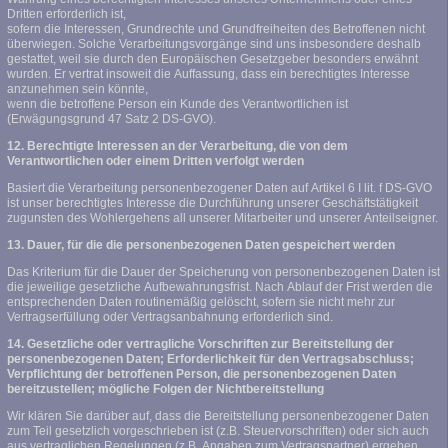
Dritten erforderlich ist,
sofern die Interessen, Grundrechte und Grundfreiheiten des Betroffenen nicht
überwiegen. Solche Verarbeitungsvorgänge sind uns insbesondere deshalb
gestattet, weil sie durch den Europäischen Gesetzgeber besonders erwähnt
wurden. Er vertrat insoweit die Auffassung, dass ein berechtigtes Interesse
anzunehmen sein könnte,
wenn die betroffene Person ein Kunde des Verantwortlichen ist
(Erwägungsgrund 47 Satz 2 DS-GVO).
12. Berechtigte Interessen an der Verarbeitung, die von dem
Verantwortlichen oder einem Dritten verfolgt werden
Basiert die Verarbeitung personenbezogener Daten auf Artikel 6 I lit. f DS-GVO
ist unser berechtigtes Interesse die Durchführung unserer Geschäftstätigkeit
zugunsten des Wohlergehens all unserer Mitarbeiter und unserer Anteilseigner.
13. Dauer, für die die personenbezogenen Daten gespeichert werden
Das Kriterium für die Dauer der Speicherung von personenbezogenen Daten ist
die jeweilige gesetzliche Aufbewahrungsfrist. Nach Ablauf der Frist werden die
entsprechenden Daten routinemäßig gelöscht, sofern sie nicht mehr zur
Vertragserfüllung oder Vertragsanbahnung erforderlich sind.
14. Gesetzliche oder vertragliche Vorschriften zur Bereitstellung der
personenbezogenen Daten; Erforderlichkeit für den Vertragsabschluss;
Verpflichtung der betroffenen Person, die personenbezogenen Daten
bereitzustellen; mögliche Folgen der Nichtbereitstellung
Wir klären Sie darüber auf, dass die Bereitstellung personenbezogener Daten
zum Teil gesetzlich vorgeschrieben ist (z.B. Steuervorschriften) oder sich auch
aus vertraglichen Regelungen (z.B. Angaben zum Vertragspartner) ergeben