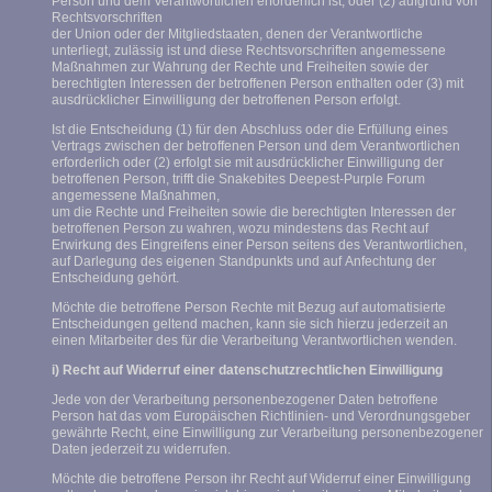
Person und dem Verantwortlichen erforderlich ist, oder (2) aufgrund von
Rechtsvorschriften
der Union oder der Mitgliedstaaten, denen der Verantwortliche
unterliegt, zulässig ist und diese Rechtsvorschriften angemessene
Maßnahmen zur Wahrung der Rechte und Freiheiten sowie der
berechtigten Interessen der betroffenen Person enthalten oder (3) mit
ausdrücklicher Einwilligung der betroffenen Person erfolgt.
Ist die Entscheidung (1) für den Abschluss oder die Erfüllung eines
Vertrags zwischen der betroffenen Person und dem Verantwortlichen
erforderlich oder (2) erfolgt sie mit ausdrücklicher Einwilligung der
betroffenen Person, trifft die Snakebites Deepest-Purple Forum
angemessene Maßnahmen,
um die Rechte und Freiheiten sowie die berechtigten Interessen der
betroffenen Person zu wahren, wozu mindestens das Recht auf
Erwirkung des Eingreifens einer Person seitens des Verantwortlichen,
auf Darlegung des eigenen Standpunkts und auf Anfechtung der
Entscheidung gehört.
Möchte die betroffene Person Rechte mit Bezug auf automatisierte
Entscheidungen geltend machen, kann sie sich hierzu jederzeit an
einen Mitarbeiter des für die Verarbeitung Verantwortlichen wenden.
i) Recht auf Widerruf einer datenschutzrechtlichen Einwilligung
Jede von der Verarbeitung personenbezogener Daten betroffene
Person hat das vom Europäischen Richtlinien- und Verordnungsgeber
gewährte Recht, eine Einwilligung zur Verarbeitung personenbezogener
Daten jederzeit zu widerrufen.
Möchte die betroffene Person ihr Recht auf Widerruf einer Einwilligung