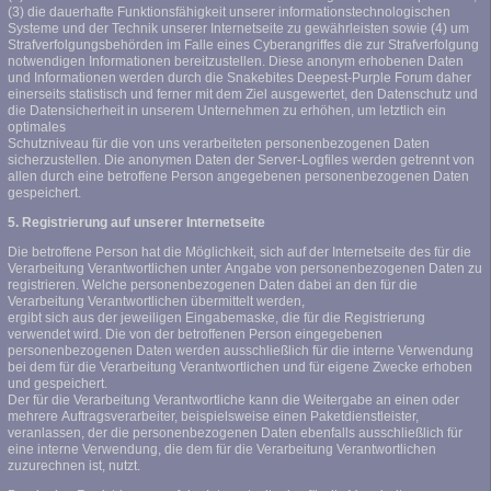
(3) die dauerhafte Funktionsfähigkeit unserer informationstechnologischen
Systeme und der Technik unserer Internetseite zu gewährleisten sowie (4) um
Strafverfolgungsbehörden im Falle eines Cyberangriffes die zur Strafverfolgung
notwendigen Informationen bereitzustellen. Diese anonym erhobenen Daten
und Informationen werden durch die Snakebites Deepest-Purple Forum daher
einerseits statistisch und ferner mit dem Ziel ausgewertet, den Datenschutz und
die Datensicherheit in unserem Unternehmen zu erhöhen, um letztlich ein
optimales
Schutzniveau für die von uns verarbeiteten personenbezogenen Daten
sicherzustellen. Die anonymen Daten der Server-Logfiles werden getrennt von
allen durch eine betroffene Person angegebenen personenbezogenen Daten
gespeichert.
5. Registrierung auf unserer Internetseite
Die betroffene Person hat die Möglichkeit, sich auf der Internetseite des für die
Verarbeitung Verantwortlichen unter Angabe von personenbezogenen Daten zu
registrieren. Welche personenbezogenen Daten dabei an den für die
Verarbeitung Verantwortlichen übermittelt werden,
ergibt sich aus der jeweiligen Eingabemaske, die für die Registrierung
verwendet wird. Die von der betroffenen Person eingegebenen
personenbezogenen Daten werden ausschließlich für die interne Verwendung
bei dem für die Verarbeitung Verantwortlichen und für eigene Zwecke erhoben
und gespeichert.
Der für die Verarbeitung Verantwortliche kann die Weitergabe an einen oder
mehrere Auftragsverarbeiter, beispielsweise einen Paketdienstleister,
veranlassen, der die personenbezogenen Daten ebenfalls ausschließlich für
eine interne Verwendung, die dem für die Verarbeitung Verantwortlichen
zuzurechnen ist, nutzt.