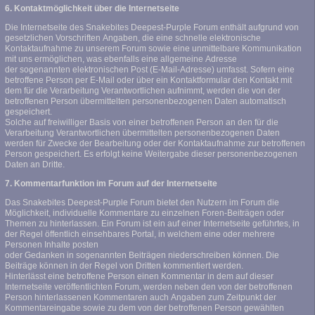
6. Kontaktmöglichkeit über die Internetseite
Die Internetseite des Snakebites Deepest-Purple Forum enthält aufgrund von
gesetzlichen Vorschriften Angaben, die eine schnelle elektronische
Kontaktaufnahme zu unserem Forum sowie eine unmittelbare Kommunikation
mit uns ermöglichen, was ebenfalls eine allgemeine Adresse
der sogenannten elektronischen Post (E-Mail-Adresse) umfasst. Sofern eine
betroffene Person per E-Mail oder über ein Kontaktformular den Kontakt mit
dem für die Verarbeitung Verantwortlichen aufnimmt, werden die von der
betroffenen Person übermittelten personenbezogenen Daten automatisch
gespeichert.
Solche auf freiwilliger Basis von einer betroffenen Person an den für die
Verarbeitung Verantwortlichen übermittelten personenbezogenen Daten
werden für Zwecke der Bearbeitung oder der Kontaktaufnahme zur betroffenen
Person gespeichert. Es erfolgt keine Weitergabe dieser personenbezogenen
Daten an Dritte.
7. Kommentarfunktion im Forum auf der Internetseite
Das Snakebites Deepest-Purple Forum bietet den Nutzern im Forum die
Möglichkeit, individuelle Kommentare zu einzelnen Foren-Beiträgen oder
Themen zu hinterlassen. Ein Forum ist ein auf einer Internetseite geführtes, in
der Regel öffentlich einsehbares Portal, in welchem eine oder mehrere
Personen Inhalte posten
oder Gedanken in sogenannten Beiträgen niederschreiben können. Die
Beiträge können in der Regel von Dritten kommentiert werden.
Hinterlässt eine betroffene Person einen Kommentar in dem auf dieser
Internetseite veröffentlichten Forum, werden neben den von der betroffenen
Person hinterlassenen Kommentaren auch Angaben zum Zeitpunkt der
Kommentareingabe sowie zu dem von der betroffenen Person gewählten