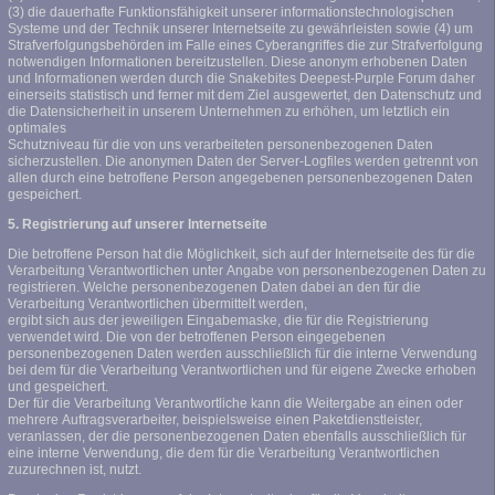
(3) die dauerhafte Funktionsfähigkeit unserer informationstechnologischen
Systeme und der Technik unserer Internetseite zu gewährleisten sowie (4) um
Strafverfolgungsbehörden im Falle eines Cyberangriffes die zur Strafverfolgung
notwendigen Informationen bereitzustellen. Diese anonym erhobenen Daten
und Informationen werden durch die Snakebites Deepest-Purple Forum daher
einerseits statistisch und ferner mit dem Ziel ausgewertet, den Datenschutz und
die Datensicherheit in unserem Unternehmen zu erhöhen, um letztlich ein
optimales
Schutzniveau für die von uns verarbeiteten personenbezogenen Daten
sicherzustellen. Die anonymen Daten der Server-Logfiles werden getrennt von
allen durch eine betroffene Person angegebenen personenbezogenen Daten
gespeichert.
5. Registrierung auf unserer Internetseite
Die betroffene Person hat die Möglichkeit, sich auf der Internetseite des für die
Verarbeitung Verantwortlichen unter Angabe von personenbezogenen Daten zu
registrieren. Welche personenbezogenen Daten dabei an den für die
Verarbeitung Verantwortlichen übermittelt werden,
ergibt sich aus der jeweiligen Eingabemaske, die für die Registrierung
verwendet wird. Die von der betroffenen Person eingegebenen
personenbezogenen Daten werden ausschließlich für die interne Verwendung
bei dem für die Verarbeitung Verantwortlichen und für eigene Zwecke erhoben
und gespeichert.
Der für die Verarbeitung Verantwortliche kann die Weitergabe an einen oder
mehrere Auftragsverarbeiter, beispielsweise einen Paketdienstleister,
veranlassen, der die personenbezogenen Daten ebenfalls ausschließlich für
eine interne Verwendung, die dem für die Verarbeitung Verantwortlichen
zuzurechnen ist, nutzt.