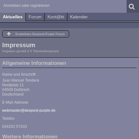
Anmelden oder registrieren
Aktuelles
Forum
Kont@kt
Kalender
Snakebites Deepest-Purple Forum
Impressum
Angaben gemäß § 5 Telemediengesetz
Allgemeine Informationen
Name und Anschrift
Juan Manuel Tondera
Nordplatz 11
04509 Delitzsch
Deutschland
E-Mail-Adresse
webmaster@deepest-purple.de
Telefon
034202 57433
Weitere Informationen