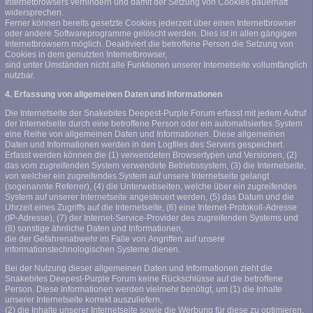
Internetbrowsers verhindern und damit der Setzung von Cookies dauerhaft
widersprechen.
Ferner können bereits gesetzte Cookies jederzeit über einen Internetbrowser
oder andere Softwareprogramme gelöscht werden. Dies ist in allen gängigen
Internetbrowsern möglich. Deaktiviert die betroffene Person die Setzung von
Cookies in dem genutzten Internetbrowser,
sind unter Umständen nicht alle Funktionen unserer Internetseite vollumfänglich
nutzbar.
4. Erfassung von allgemeinen Daten und Informationen
Die Internetseite der Snakebites Deepest-Purple Forum erfasst mit jedem Aufruf
der Internetseite durch eine betroffene Person oder ein automatisiertes System
eine Reihe von allgemeinen Daten und Informationen. Diese allgemeinen
Daten und Informationen werden in den Logfiles des Servers gespeichert.
Erfasst werden können die (1) verwendeten Browsertypen und Versionen, (2)
das vom zugreifenden System verwendete Betriebssystem, (3) die Internetseite,
von welcher ein zugreifendes System auf unsere Internetseite gelangt
(sogenannte Referrer), (4) die Unterwebseiten, welche über ein zugreifendes
System auf unserer Internetseite angesteuert werden, (5) das Datum und die
Uhrzeit eines Zugriffs auf die Internetseite, (6) eine Internet-Protokoll-Adresse
(IP-Adresse), (7) der Internet-Service-Provider des zugreifenden Systems und
(8) sonstige ähnliche Daten und Informationen,
die der Gefahrenabwehr im Falle von Angriffen auf unsere
informationstechnologischen Systeme dienen.
Bei der Nutzung dieser allgemeinen Daten und Informationen zieht die
Snakebites Deepest-Purple Forum keine Rückschlüsse auf die betroffene
Person. Diese Informationen werden vielmehr benötigt, um (1) die Inhalte
unserer Internetseite korrekt auszuliefern,
(2) die Inhalte unserer Internetseite sowie die Werbung für diese zu optimieren,