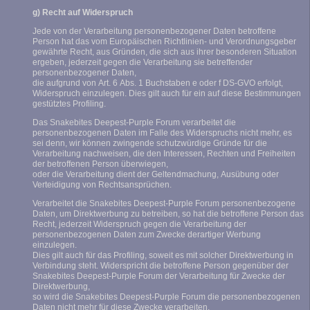
g) Recht auf Widerspruch
Jede von der Verarbeitung personenbezogener Daten betroffene
Person hat das vom Europäischen Richtlinien- und Verordnungsgeber
gewährte Recht, aus Gründen, die sich aus ihrer besonderen Situation
ergeben, jederzeit gegen die Verarbeitung sie betreffender
personenbezogener Daten,
die aufgrund von Art. 6 Abs. 1 Buchstaben e oder f DS-GVO erfolgt,
Widerspruch einzulegen. Dies gilt auch für ein auf diese Bestimmungen
gestütztes Profiling.
Das Snakebites Deepest-Purple Forum verarbeitet die
personenbezogenen Daten im Falle des Widerspruchs nicht mehr, es
sei denn, wir können zwingende schutzwürdige Gründe für die
Verarbeitung nachweisen, die den Interessen, Rechten und Freiheiten
der betroffenen Person überwiegen,
oder die Verarbeitung dient der Geltendmachung, Ausübung oder
Verteidigung von Rechtsansprüchen.
Verarbeitet die Snakebites Deepest-Purple Forum personenbezogene
Daten, um Direktwerbung zu betreiben, so hat die betroffene Person das
Recht, jederzeit Widerspruch gegen die Verarbeitung der
personenbezogenen Daten zum Zwecke derartiger Werbung
einzulegen.
Dies gilt auch für das Profiling, soweit es mit solcher Direktwerbung in
Verbindung steht. Widerspricht die betroffene Person gegenüber der
Snakebites Deepest-Purple Forum der Verarbeitung für Zwecke der
Direktwerbung,
so wird die Snakebites Deepest-Purple Forum die personenbezogenen
Daten nicht mehr für diese Zwecke verarbeiten.