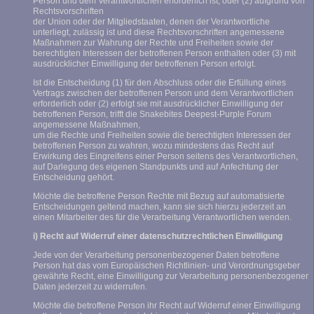
Person und dem Verantwortlichen erforderlich ist, oder (2) aufgrund von
Rechtsvorschriften
der Union oder der Mitgliedstaaten, denen der Verantwortliche
unterliegt, zulässig ist und diese Rechtsvorschriften angemessene
Maßnahmen zur Wahrung der Rechte und Freiheiten sowie der
berechtigten Interessen der betroffenen Person enthalten oder (3) mit
ausdrücklicher Einwilligung der betroffenen Person erfolgt.
Ist die Entscheidung (1) für den Abschluss oder die Erfüllung eines
Vertrags zwischen der betroffenen Person und dem Verantwortlichen
erforderlich oder (2) erfolgt sie mit ausdrücklicher Einwilligung der
betroffenen Person, trifft die Snakebites Deepest-Purple Forum
angemessene Maßnahmen,
um die Rechte und Freiheiten sowie die berechtigten Interessen der
betroffenen Person zu wahren, wozu mindestens das Recht auf
Erwirkung des Eingreifens einer Person seitens des Verantwortlichen,
auf Darlegung des eigenen Standpunkts und auf Anfechtung der
Entscheidung gehört.
Möchte die betroffene Person Rechte mit Bezug auf automatisierte
Entscheidungen geltend machen, kann sie sich hierzu jederzeit an
einen Mitarbeiter des für die Verarbeitung Verantwortlichen wenden.
i) Recht auf Widerruf einer datenschutzrechtlichen Einwilligung
Jede von der Verarbeitung personenbezogener Daten betroffene
Person hat das vom Europäischen Richtlinien- und Verordnungsgeber
gewährte Recht, eine Einwilligung zur Verarbeitung personenbezogener
Daten jederzeit zu widerrufen.
Möchte die betroffene Person ihr Recht auf Widerruf einer Einwilligung