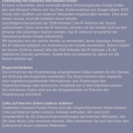
Einbindung von Diensten und Inhalten Dritter
Es kann vorkommen, dass innerhalb dieses Onlineangebotes Inhalte Dritter,
wie zum Beispiel Videos von YouTube, Kartenmaterial von Google-Maps, RSS-
Feeds oder Grafiken von anderen Webseiten eingebunden werden. Dies setzt
immer voraus, dass die Anbieter dieser Inhalte
(nachfolgend bezeichnet als "Dritt-Anbieter") die IP-Adresse der Nutzer
wahrnehmen. Denn ohne die IP-Adresse, könnten sie die Inhalte nicht an den
Browser des jeweiligen Nutzers senden. Die IP-Adresse ist damit für die
Darstellung dieser Inhalte erforderlich.
Wir bemühen uns nur solche Inhalte zu verwenden, deren jeweilige Anbieter
die IP-Adresse lediglich zur Auslieferung der Inhalte verwenden. Jedoch haben
wir keinen Einfluss darauf, falls die Dritt-Anbieter die IP-Adresse z.B. für
statistische Zwecke speichern. Soweit dies uns bekannt ist, klären wir die
Nutzer darüber auf.
Registrierfunktion
Die im Rahmen der Registrierung eingegebenen Daten werden für die Zwecke
der Nutzung des Angebotes verwendet. Die Nutzer können über angebots-
oder registrierungsrelevante Informationen, wie Änderungen des
Angebotsumfangs oder technische Umstände per E-Mail informiert werden.
Die erhobenen Daten sind aus der Eingabemaske im Rahmen der
Registrierung ersichtlich.
Links auf Internet-Seiten anderer Anbieter
Snakebites Deepest-Purple Forum und alle eingeschlossenen Seiten können
Links auf Internet-Seiten anderer Anbieter enthalten. Wir sind nicht
verantwortlich für die Datenschutzvorkehrungen auf externen Webseiten, die
Sie über diese Links erreichen können. Bitte informieren Sie sich dort über den
Datenschutz dieser externen Webseiten.