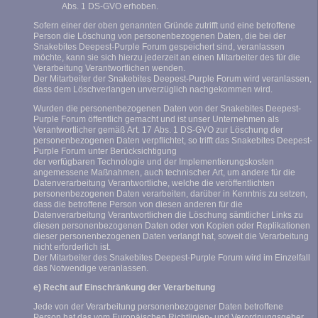
Abs. 1 DS-GVO erhoben.
Sofern einer der oben genannten Gründe zutrifft und eine betroffene
Person die Löschung von personenbezogenen Daten, die bei der
Snakebites Deepest-Purple Forum gespeichert sind, veranlassen
möchte, kann sie sich hierzu jederzeit an einen Mitarbeiter des für die
Verarbeitung Verantwortlichen wenden.
Der Mitarbeiter der Snakebites Deepest-Purple Forum wird veranlassen,
dass dem Löschverlangen unverzüglich nachgekommen wird.
Wurden die personenbezogenen Daten von der Snakebites Deepest-
Purple Forum öffentlich gemacht und ist unser Unternehmen als
Verantwortlicher gemäß Art. 17 Abs. 1 DS-GVO zur Löschung der
personenbezogenen Daten verpflichtet, so trifft das Snakebites Deepest-
Purple Forum unter Berücksichtigung
der verfügbaren Technologie und der Implementierungskosten
angemessene Maßnahmen, auch technischer Art, um andere für die
Datenverarbeitung Verantwortliche, welche die veröffentlichten
personenbezogenen Daten verarbeiten, darüber in Kenntnis zu setzen,
dass die betroffene Person von diesen anderen für die
Datenverarbeitung Verantwortlichen die Löschung sämtlicher Links zu
diesen personenbezogenen Daten oder von Kopien oder Replikationen
dieser personenbezogenen Daten verlangt hat, soweit die Verarbeitung
nicht erforderlich ist.
Der Mitarbeiter des Snakebites Deepest-Purple Forum wird im Einzelfall
das Notwendige veranlassen.
e) Recht auf Einschränkung der Verarbeitung
Jede von der Verarbeitung personenbezogener Daten betroffene
Person hat das vom Europäischen Richtlinien- und Verordnungsgeber