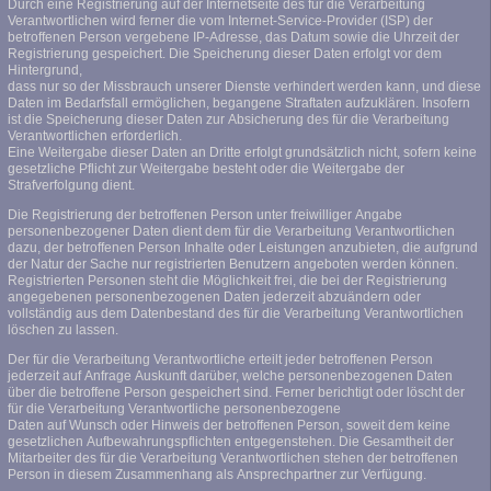
Durch eine Registrierung auf der Internetseite des für die Verarbeitung
Verantwortlichen wird ferner die vom Internet-Service-Provider (ISP) der
betroffenen Person vergebene IP-Adresse, das Datum sowie die Uhrzeit der
Registrierung gespeichert. Die Speicherung dieser Daten erfolgt vor dem
Hintergrund,
dass nur so der Missbrauch unserer Dienste verhindert werden kann, und diese
Daten im Bedarfsfall ermöglichen, begangene Straftaten aufzuklären. Insofern
ist die Speicherung dieser Daten zur Absicherung des für die Verarbeitung
Verantwortlichen erforderlich.
Eine Weitergabe dieser Daten an Dritte erfolgt grundsätzlich nicht, sofern keine
gesetzliche Pflicht zur Weitergabe besteht oder die Weitergabe der
Strafverfolgung dient.
Die Registrierung der betroffenen Person unter freiwilliger Angabe
personenbezogener Daten dient dem für die Verarbeitung Verantwortlichen
dazu, der betroffenen Person Inhalte oder Leistungen anzubieten, die aufgrund
der Natur der Sache nur registrierten Benutzern angeboten werden können.
Registrierten Personen steht die Möglichkeit frei, die bei der Registrierung
angegebenen personenbezogenen Daten jederzeit abzuändern oder
vollständig aus dem Datenbestand des für die Verarbeitung Verantwortlichen
löschen zu lassen.
Der für die Verarbeitung Verantwortliche erteilt jeder betroffenen Person
jederzeit auf Anfrage Auskunft darüber, welche personenbezogenen Daten
über die betroffene Person gespeichert sind. Ferner berichtigt oder löscht der
für die Verarbeitung Verantwortliche personenbezogene
Daten auf Wunsch oder Hinweis der betroffenen Person, soweit dem keine
gesetzlichen Aufbewahrungspflichten entgegenstehen. Die Gesamtheit der
Mitarbeiter des für die Verarbeitung Verantwortlichen stehen der betroffenen
Person in diesem Zusammenhang als Ansprechpartner zur Verfügung.