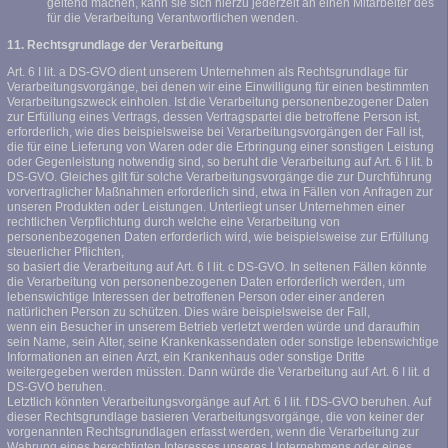
geltend machen, kann sie sich hierzu jederzeit an einen Mitarbeiter des
für die Verarbeitung Verantwortlichen wenden.
11. Rechtsgrundlage der Verarbeitung
Art. 6 I lit. a DS-GVO dient unserem Unternehmen als Rechtsgrundlage für
Verarbeitungsvorgänge, bei denen wir eine Einwilligung für einen bestimmten
Verarbeitungszweck einholen. Ist die Verarbeitung personenbezogener Daten
zur Erfüllung eines Vertrags, dessen Vertragspartei die betroffene Person ist,
erforderlich, wie dies beispielsweise bei Verarbeitungsvorgängen der Fall ist,
die für eine Lieferung von Waren oder die Erbringung einer sonstigen Leistung
oder Gegenleistung notwendig sind, so beruht die Verarbeitung auf Art. 6 I lit. b
DS-GVO. Gleiches gilt für solche Verarbeitungsvorgänge die zur Durchführung
vorvertraglicher Maßnahmen erforderlich sind, etwa in Fällen von Anfragen zur
unseren Produkten oder Leistungen. Unterliegt unser Unternehmen einer
rechtlichen Verpflichtung durch welche eine Verarbeitung von
personenbezogenen Daten erforderlich wird, wie beispielsweise zur Erfüllung
steuerlicher Pflichten,
so basiert die Verarbeitung auf Art. 6 I lit. c DS-GVO. In seltenen Fällen könnte
die Verarbeitung von personenbezogenen Daten erforderlich werden, um
lebenswichtige Interessen der betroffenen Person oder einer anderen
natürlichen Person zu schützen. Dies wäre beispielsweise der Fall,
wenn ein Besucher in unserem Betrieb verletzt werden würde und daraufhin
sein Name, sein Alter, seine Krankenkassendaten oder sonstige lebenswichtige
Informationen an einen Arzt, ein Krankenhaus oder sonstige Dritte
weitergegeben werden müssten. Dann würde die Verarbeitung auf Art. 6 I lit. d
DS-GVO beruhen.
Letztlich könnten Verarbeitungsvorgänge auf Art. 6 I lit. f DS-GVO beruhen. Auf
dieser Rechtsgrundlage basieren Verarbeitungsvorgänge, die von keiner der
vorgenannten Rechtsgrundlagen erfasst werden, wenn die Verarbeitung zur
Wahrung eines berechtigten Interesses unseres Unternehmens oder eines