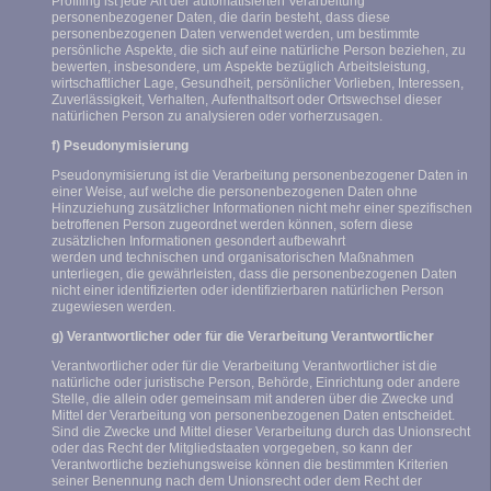
Profiling ist jede Art der automatisierten Verarbeitung
personenbezogener Daten, die darin besteht, dass diese
personenbezogenen Daten verwendet werden, um bestimmte
persönliche Aspekte, die sich auf eine natürliche Person beziehen, zu
bewerten, insbesondere, um Aspekte bezüglich Arbeitsleistung,
wirtschaftlicher Lage, Gesundheit, persönlicher Vorlieben, Interessen,
Zuverlässigkeit, Verhalten, Aufenthaltsort oder Ortswechsel dieser
natürlichen Person zu analysieren oder vorherzusagen.
f) Pseudonymisierung
Pseudonymisierung ist die Verarbeitung personenbezogener Daten in
einer Weise, auf welche die personenbezogenen Daten ohne
Hinzuziehung zusätzlicher Informationen nicht mehr einer spezifischen
betroffenen Person zugeordnet werden können, sofern diese
zusätzlichen Informationen gesondert aufbewahrt
werden und technischen und organisatorischen Maßnahmen
unterliegen, die gewährleisten, dass die personenbezogenen Daten
nicht einer identifizierten oder identifizierbaren natürlichen Person
zugewiesen werden.
g) Verantwortlicher oder für die Verarbeitung Verantwortlicher
Verantwortlicher oder für die Verarbeitung Verantwortlicher ist die
natürliche oder juristische Person, Behörde, Einrichtung oder andere
Stelle, die allein oder gemeinsam mit anderen über die Zwecke und
Mittel der Verarbeitung von personenbezogenen Daten entscheidet.
Sind die Zwecke und Mittel dieser Verarbeitung durch das Unionsrecht
oder das Recht der Mitgliedstaaten vorgegeben, so kann der
Verantwortliche beziehungsweise können die bestimmten Kriterien
seiner Benennung nach dem Unionsrecht oder dem Recht der