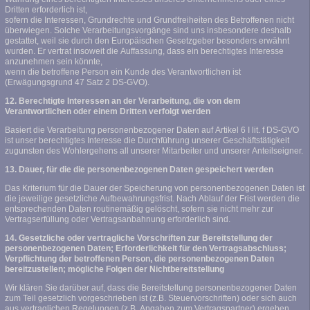
Dritten erforderlich ist,
sofern die Interessen, Grundrechte und Grundfreiheiten des Betroffenen nicht
überwiegen. Solche Verarbeitungsvorgänge sind uns insbesondere deshalb
gestattet, weil sie durch den Europäischen Gesetzgeber besonders erwähnt
wurden. Er vertrat insoweit die Auffassung, dass ein berechtigtes Interesse
anzunehmen sein könnte,
wenn die betroffene Person ein Kunde des Verantwortlichen ist
(Erwägungsgrund 47 Satz 2 DS-GVO).
12. Berechtigte Interessen an der Verarbeitung, die von dem
Verantwortlichen oder einem Dritten verfolgt werden
Basiert die Verarbeitung personenbezogener Daten auf Artikel 6 I lit. f DS-GVO
ist unser berechtigtes Interesse die Durchführung unserer Geschäftstätigkeit
zugunsten des Wohlergehens all unserer Mitarbeiter und unserer Anteilseigner.
13. Dauer, für die die personenbezogenen Daten gespeichert werden
Das Kriterium für die Dauer der Speicherung von personenbezogenen Daten ist
die jeweilige gesetzliche Aufbewahrungsfrist. Nach Ablauf der Frist werden die
entsprechenden Daten routinemäßig gelöscht, sofern sie nicht mehr zur
Vertragserfüllung oder Vertragsanbahnung erforderlich sind.
14. Gesetzliche oder vertragliche Vorschriften zur Bereitstellung der
personenbezogenen Daten; Erforderlichkeit für den Vertragsabschluss;
Verpflichtung der betroffenen Person, die personenbezogenen Daten
bereitzustellen; mögliche Folgen der Nichtbereitstellung
Wir klären Sie darüber auf, dass die Bereitstellung personenbezogener Daten
zum Teil gesetzlich vorgeschrieben ist (z.B. Steuervorschriften) oder sich auch
aus vertraglichen Regelungen (z.B. Angaben zum Vertragspartner) ergeben