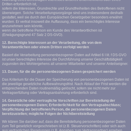
Dritten erforderlich ist,
sofern die Interessen, Grundrechte und Grundfreiheiten des Betroffenen nicht
überwiegen. Solche Verarbeitungsvorgänge sind uns insbesondere deshalb
gestattet, weil sie durch den Europäischen Gesetzgeber besonders erwähnt
wurden. Er vertrat insoweit die Auffassung, dass ein berechtigtes Interesse
anzunehmen sein könnte,
wenn die betroffene Person ein Kunde des Verantwortlichen ist
(Erwägungsgrund 47 Satz 2 DS-GVO).
12. Berechtigte Interessen an der Verarbeitung, die von dem
Verantwortlichen oder einem Dritten verfolgt werden
Basiert die Verarbeitung personenbezogener Daten auf Artikel 6 I lit. f DS-GVO
ist unser berechtigtes Interesse die Durchführung unserer Geschäftstätigkeit
zugunsten des Wohlergehens all unserer Mitarbeiter und unserer Anteilseigner.
13. Dauer, für die die personenbezogenen Daten gespeichert werden
Das Kriterium für die Dauer der Speicherung von personenbezogenen Daten ist
die jeweilige gesetzliche Aufbewahrungsfrist. Nach Ablauf der Frist werden die
entsprechenden Daten routinemäßig gelöscht, sofern sie nicht mehr zur
Vertragserfüllung oder Vertragsanbahnung erforderlich sind.
14. Gesetzliche oder vertragliche Vorschriften zur Bereitstellung der
personenbezogenen Daten; Erforderlichkeit für den Vertragsabschluss;
Verpflichtung der betroffenen Person, die personenbezogenen Daten
bereitzustellen; mögliche Folgen der Nichtbereitstellung
Wir klären Sie darüber auf, dass die Bereitstellung personenbezogener Daten
zum Teil gesetzlich vorgeschrieben ist (z.B. Steuervorschriften) oder sich auch
aus vertraglichen Regelungen (z.B. Angaben zum Vertragspartner) ergeben