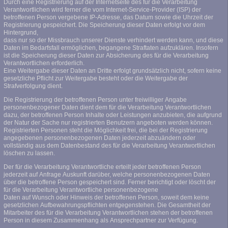
Durch eine Registrierung auf der Internetseite des für die Verarbeitung
Verantwortlichen wird ferner die vom Internet-Service-Provider (ISP) der
betroffenen Person vergebene IP-Adresse, das Datum sowie die Uhrzeit der
Registrierung gespeichert. Die Speicherung dieser Daten erfolgt vor dem
Hintergrund,
dass nur so der Missbrauch unserer Dienste verhindert werden kann, und diese
Daten im Bedarfsfall ermöglichen, begangene Straftaten aufzuklären. Insofern
ist die Speicherung dieser Daten zur Absicherung des für die Verarbeitung
Verantwortlichen erforderlich.
Eine Weitergabe dieser Daten an Dritte erfolgt grundsätzlich nicht, sofern keine
gesetzliche Pflicht zur Weitergabe besteht oder die Weitergabe der
Strafverfolgung dient.
Die Registrierung der betroffenen Person unter freiwilliger Angabe
personenbezogener Daten dient dem für die Verarbeitung Verantwortlichen
dazu, der betroffenen Person Inhalte oder Leistungen anzubieten, die aufgrund
der Natur der Sache nur registrierten Benutzern angeboten werden können.
Registrierten Personen steht die Möglichkeit frei, die bei der Registrierung
angegebenen personenbezogenen Daten jederzeit abzuändern oder
vollständig aus dem Datenbestand des für die Verarbeitung Verantwortlichen
löschen zu lassen.
Der für die Verarbeitung Verantwortliche erteilt jeder betroffenen Person
jederzeit auf Anfrage Auskunft darüber, welche personenbezogenen Daten
über die betroffene Person gespeichert sind. Ferner berichtigt oder löscht der
für die Verarbeitung Verantwortliche personenbezogene
Daten auf Wunsch oder Hinweis der betroffenen Person, soweit dem keine
gesetzlichen Aufbewahrungspflichten entgegenstehen. Die Gesamtheit der
Mitarbeiter des für die Verarbeitung Verantwortlichen stehen der betroffenen
Person in diesem Zusammenhang als Ansprechpartner zur Verfügung.