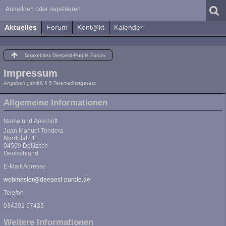
Anmelden oder registrieren
Aktuelles
Forum
Kont@kt
Kalender
Snakebites Deepest-Purple Forum
Impressum
Angaben gemäß § 5 Telemediengesetz
Allgemeine Informationen
Name und Anschrift
Juan Manuel Tondera
Nordplatz 11
04509 Delitzsch
Deutschland
E-Mail-Adresse
webmaster@deepest-purple.de
Telefon
034202 57433
Weitere Informationen