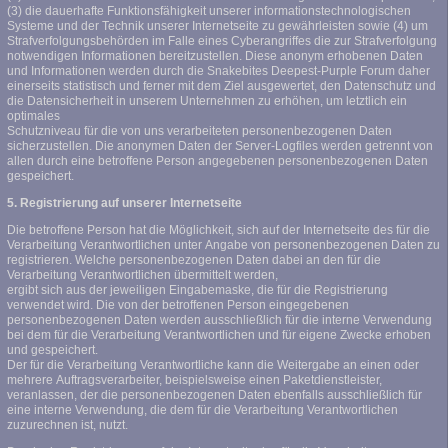
(3) die dauerhafte Funktionsfähigkeit unserer informationstechnologischen
Systeme und der Technik unserer Internetseite zu gewährleisten sowie (4) um
Strafverfolgungsbehörden im Falle eines Cyberangriffes die zur Strafverfolgung
notwendigen Informationen bereitzustellen. Diese anonym erhobenen Daten
und Informationen werden durch die Snakebites Deepest-Purple Forum daher
einerseits statistisch und ferner mit dem Ziel ausgewertet, den Datenschutz und
die Datensicherheit in unserem Unternehmen zu erhöhen, um letztlich ein
optimales
Schutzniveau für die von uns verarbeiteten personenbezogenen Daten
sicherzustellen. Die anonymen Daten der Server-Logfiles werden getrennt von
allen durch eine betroffene Person angegebenen personenbezogenen Daten
gespeichert.
5. Registrierung auf unserer Internetseite
Die betroffene Person hat die Möglichkeit, sich auf der Internetseite des für die
Verarbeitung Verantwortlichen unter Angabe von personenbezogenen Daten zu
registrieren. Welche personenbezogenen Daten dabei an den für die
Verarbeitung Verantwortlichen übermittelt werden,
ergibt sich aus der jeweiligen Eingabemaske, die für die Registrierung
verwendet wird. Die von der betroffenen Person eingegebenen
personenbezogenen Daten werden ausschließlich für die interne Verwendung
bei dem für die Verarbeitung Verantwortlichen und für eigene Zwecke erhoben
und gespeichert.
Der für die Verarbeitung Verantwortliche kann die Weitergabe an einen oder
mehrere Auftragsverarbeiter, beispielsweise einen Paketdienstleister,
veranlassen, der die personenbezogenen Daten ebenfalls ausschließlich für
eine interne Verwendung, die dem für die Verarbeitung Verantwortlichen
zuzurechnen ist, nutzt.