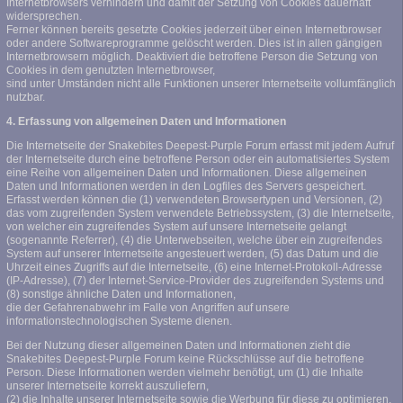
Internetbrowsers verhindern und damit der Setzung von Cookies dauerhaft
widersprechen.
Ferner können bereits gesetzte Cookies jederzeit über einen Internetbrowser
oder andere Softwareprogramme gelöscht werden. Dies ist in allen gängigen
Internetbrowsern möglich. Deaktiviert die betroffene Person die Setzung von
Cookies in dem genutzten Internetbrowser,
sind unter Umständen nicht alle Funktionen unserer Internetseite vollumfänglich
nutzbar.
4. Erfassung von allgemeinen Daten und Informationen
Die Internetseite der Snakebites Deepest-Purple Forum erfasst mit jedem Aufruf
der Internetseite durch eine betroffene Person oder ein automatisiertes System
eine Reihe von allgemeinen Daten und Informationen. Diese allgemeinen
Daten und Informationen werden in den Logfiles des Servers gespeichert.
Erfasst werden können die (1) verwendeten Browsertypen und Versionen, (2)
das vom zugreifenden System verwendete Betriebssystem, (3) die Internetseite,
von welcher ein zugreifendes System auf unsere Internetseite gelangt
(sogenannte Referrer), (4) die Unterwebseiten, welche über ein zugreifendes
System auf unserer Internetseite angesteuert werden, (5) das Datum und die
Uhrzeit eines Zugriffs auf die Internetseite, (6) eine Internet-Protokoll-Adresse
(IP-Adresse), (7) der Internet-Service-Provider des zugreifenden Systems und
(8) sonstige ähnliche Daten und Informationen,
die der Gefahrenabwehr im Falle von Angriffen auf unsere
informationstechnologischen Systeme dienen.
Bei der Nutzung dieser allgemeinen Daten und Informationen zieht die
Snakebites Deepest-Purple Forum keine Rückschlüsse auf die betroffene
Person. Diese Informationen werden vielmehr benötigt, um (1) die Inhalte
unserer Internetseite korrekt auszuliefern,
(2) die Inhalte unserer Internetseite sowie die Werbung für diese zu optimieren,