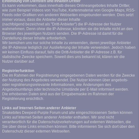
Einbindung von Diensten und Inhalten Dritter
Es kann vorkommen, dass innerhalb dieses Onlineangebotes Inhalte Dritter,
wie zum Beispiel Videos von YouTube, Kartenmaterial von Google-Maps, RSS-
Feeds oder Grafiken von anderen Webseiten eingebunden werden. Dies setzt
immer voraus, dass die Anbieter dieser Inhalte
(nachfolgend bezeichnet als "Dritt-Anbieter") die IP-Adresse der Nutzer
wahrnehmen. Denn ohne die IP-Adresse, könnten sie die Inhalte nicht an den
Browser des jeweiligen Nutzers senden. Die IP-Adresse ist damit für die
Darstellung dieser Inhalte erforderlich.
Wir bemühen uns nur solche Inhalte zu verwenden, deren jeweilige Anbieter
die IP-Adresse lediglich zur Auslieferung der Inhalte verwenden. Jedoch haben
wir keinen Einfluss darauf, falls die Dritt-Anbieter die IP-Adresse z.B. für
statistische Zwecke speichern. Soweit dies uns bekannt ist, klären wir die
Nutzer darüber auf.
Registrierfunktion
Die im Rahmen der Registrierung eingegebenen Daten werden für die Zwecke
der Nutzung des Angebotes verwendet. Die Nutzer können über angebots-
oder registrierungsrelevante Informationen, wie Änderungen des
Angebotsumfangs oder technische Umstände per E-Mail informiert werden.
Die erhobenen Daten sind aus der Eingabemaske im Rahmen der
Registrierung ersichtlich.
Links auf Internet-Seiten anderer Anbieter
Snakebites Deepest-Purple Forum und alle eingeschlossenen Seiten können
Links auf Internet-Seiten anderer Anbieter enthalten. Wir sind nicht
verantwortlich für die Datenschutzvorkehrungen auf externen Webseiten, die
Sie über diese Links erreichen können. Bitte informieren Sie sich dort über den
Datenschutz dieser externen Webseiten.