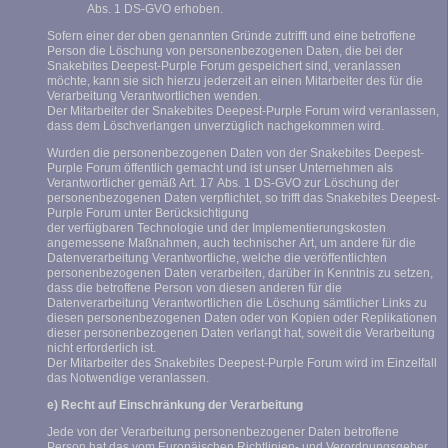
Abs. 1 DS-GVO erhoben.
Sofern einer der oben genannten Gründe zutrifft und eine betroffene
Person die Löschung von personenbezogenen Daten, die bei der
Snakebites Deepest-Purple Forum gespeichert sind, veranlassen
möchte, kann sie sich hierzu jederzeit an einen Mitarbeiter des für die
Verarbeitung Verantwortlichen wenden.
Der Mitarbeiter der Snakebites Deepest-Purple Forum wird veranlassen,
dass dem Löschverlangen unverzüglich nachgekommen wird.
Wurden die personenbezogenen Daten von der Snakebites Deepest-
Purple Forum öffentlich gemacht und ist unser Unternehmen als
Verantwortlicher gemäß Art. 17 Abs. 1 DS-GVO zur Löschung der
personenbezogenen Daten verpflichtet, so trifft das Snakebites Deepest-
Purple Forum unter Berücksichtigung
der verfügbaren Technologie und der Implementierungskosten
angemessene Maßnahmen, auch technischer Art, um andere für die
Datenverarbeitung Verantwortliche, welche die veröffentlichten
personenbezogenen Daten verarbeiten, darüber in Kenntnis zu setzen,
dass die betroffene Person von diesen anderen für die
Datenverarbeitung Verantwortlichen die Löschung sämtlicher Links zu
diesen personenbezogenen Daten oder von Kopien oder Replikationen
dieser personenbezogenen Daten verlangt hat, soweit die Verarbeitung
nicht erforderlich ist.
Der Mitarbeiter des Snakebites Deepest-Purple Forum wird im Einzelfall
das Notwendige veranlassen.
e) Recht auf Einschränkung der Verarbeitung
Jede von der Verarbeitung personenbezogener Daten betroffene
Person hat das vom Europäischen Richtlinien- und Verordnungsgeber