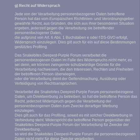
g) Recht auf Widerspruch
Jede von der Verarbeitung personenbezogener Daten betroffene
Person hat das vom Europäischen Richtlinien- und Verordnungsgeber
gewährte Recht, aus Gründen, die sich aus ihrer besonderen Situation
ergeben, jederzeit gegen die Verarbeitung sie betreffender
personenbezogener Daten,
die aufgrund von Art. 6 Abs. 1 Buchstaben e oder f DS-GVO erfolgt,
Widerspruch einzulegen. Dies gilt auch für ein auf diese Bestimmungen
gestütztes Profiling.
Das Snakebites Deepest-Purple Forum verarbeitet die
personenbezogenen Daten im Falle des Widerspruchs nicht mehr, es
sei denn, wir können zwingende schutzwürdige Gründe für die
Verarbeitung nachweisen, die den Interessen, Rechten und Freiheiten
der betroffenen Person überwiegen,
oder die Verarbeitung dient der Geltendmachung, Ausübung oder
Verteidigung von Rechtsansprüchen.
Verarbeitet die Snakebites Deepest-Purple Forum personenbezogene
Daten, um Direktwerbung zu betreiben, so hat die betroffene Person das
Recht, jederzeit Widerspruch gegen die Verarbeitung der
personenbezogenen Daten zum Zwecke derartiger Werbung
einzulegen.
Dies gilt auch für das Profiling, soweit es mit solcher Direktwerbung in
Verbindung steht. Widerspricht die betroffene Person gegenüber der
Snakebites Deepest-Purple Forum der Verarbeitung für Zwecke der
Direktwerbung,
so wird die Snakebites Deepest-Purple Forum die personenbezogenen
Daten nicht mehr für diese Zwecke verarbeiten.