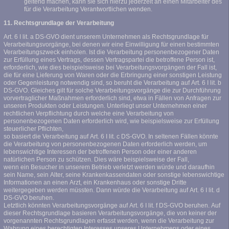
geltend machen, kann sie sich hierzu jederzeit an einen Mitarbeiter des
für die Verarbeitung Verantwortlichen wenden.
11. Rechtsgrundlage der Verarbeitung
Art. 6 I lit. a DS-GVO dient unserem Unternehmen als Rechtsgrundlage für
Verarbeitungsvorgänge, bei denen wir eine Einwilligung für einen bestimmten
Verarbeitungszweck einholen. Ist die Verarbeitung personenbezogener Daten
zur Erfüllung eines Vertrags, dessen Vertragspartei die betroffene Person ist,
erforderlich, wie dies beispielsweise bei Verarbeitungsvorgängen der Fall ist,
die für eine Lieferung von Waren oder die Erbringung einer sonstigen Leistung
oder Gegenleistung notwendig sind, so beruht die Verarbeitung auf Art. 6 I lit. b
DS-GVO. Gleiches gilt für solche Verarbeitungsvorgänge die zur Durchführung
vorvertraglicher Maßnahmen erforderlich sind, etwa in Fällen von Anfragen zur
unseren Produkten oder Leistungen. Unterliegt unser Unternehmen einer
rechtlichen Verpflichtung durch welche eine Verarbeitung von
personenbezogenen Daten erforderlich wird, wie beispielsweise zur Erfüllung
steuerlicher Pflichten,
so basiert die Verarbeitung auf Art. 6 I lit. c DS-GVO. In seltenen Fällen könnte
die Verarbeitung von personenbezogenen Daten erforderlich werden, um
lebenswichtige Interessen der betroffenen Person oder einer anderen
natürlichen Person zu schützen. Dies wäre beispielsweise der Fall,
wenn ein Besucher in unserem Betrieb verletzt werden würde und daraufhin
sein Name, sein Alter, seine Krankenkassendaten oder sonstige lebenswichtige
Informationen an einen Arzt, ein Krankenhaus oder sonstige Dritte
weitergegeben werden müssten. Dann würde die Verarbeitung auf Art. 6 I lit. d
DS-GVO beruhen.
Letztlich könnten Verarbeitungsvorgänge auf Art. 6 I lit. f DS-GVO beruhen. Auf
dieser Rechtsgrundlage basieren Verarbeitungsvorgänge, die von keiner der
vorgenannten Rechtsgrundlagen erfasst werden, wenn die Verarbeitung zur
Wahrung eines berechtigten Interesses unseres Unternehmens oder eines