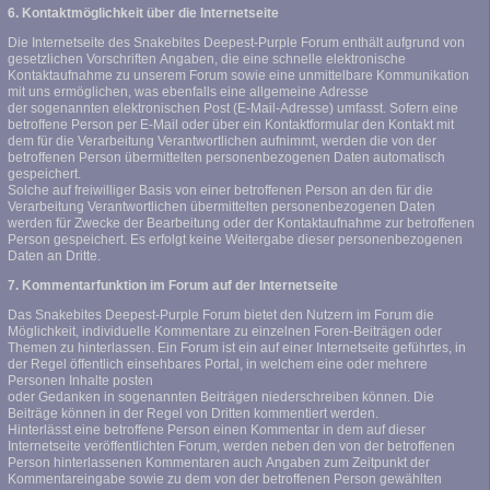
6. Kontaktmöglichkeit über die Internetseite
Die Internetseite des Snakebites Deepest-Purple Forum enthält aufgrund von
gesetzlichen Vorschriften Angaben, die eine schnelle elektronische
Kontaktaufnahme zu unserem Forum sowie eine unmittelbare Kommunikation
mit uns ermöglichen, was ebenfalls eine allgemeine Adresse
der sogenannten elektronischen Post (E-Mail-Adresse) umfasst. Sofern eine
betroffene Person per E-Mail oder über ein Kontaktformular den Kontakt mit
dem für die Verarbeitung Verantwortlichen aufnimmt, werden die von der
betroffenen Person übermittelten personenbezogenen Daten automatisch
gespeichert.
Solche auf freiwilliger Basis von einer betroffenen Person an den für die
Verarbeitung Verantwortlichen übermittelten personenbezogenen Daten
werden für Zwecke der Bearbeitung oder der Kontaktaufnahme zur betroffenen
Person gespeichert. Es erfolgt keine Weitergabe dieser personenbezogenen
Daten an Dritte.
7. Kommentarfunktion im Forum auf der Internetseite
Das Snakebites Deepest-Purple Forum bietet den Nutzern im Forum die
Möglichkeit, individuelle Kommentare zu einzelnen Foren-Beiträgen oder
Themen zu hinterlassen. Ein Forum ist ein auf einer Internetseite geführtes, in
der Regel öffentlich einsehbares Portal, in welchem eine oder mehrere
Personen Inhalte posten
oder Gedanken in sogenannten Beiträgen niederschreiben können. Die
Beiträge können in der Regel von Dritten kommentiert werden.
Hinterlässt eine betroffene Person einen Kommentar in dem auf dieser
Internetseite veröffentlichten Forum, werden neben den von der betroffenen
Person hinterlassenen Kommentaren auch Angaben zum Zeitpunkt der
Kommentareingabe sowie zu dem von der betroffenen Person gewählten