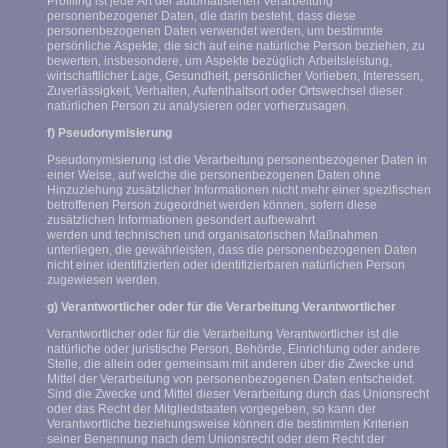
Profiling ist jede Art der automatisierten Verarbeitung
personenbezogener Daten, die darin besteht, dass diese
personenbezogenen Daten verwendet werden, um bestimmte
persönliche Aspekte, die sich auf eine natürliche Person beziehen, zu
bewerten, insbesondere, um Aspekte bezüglich Arbeitsleistung,
wirtschaftlicher Lage, Gesundheit, persönlicher Vorlieben, Interessen,
Zuverlässigkeit, Verhalten, Aufenthaltsort oder Ortswechsel dieser
natürlichen Person zu analysieren oder vorherzusagen.
f) Pseudonymisierung
Pseudonymisierung ist die Verarbeitung personenbezogener Daten in
einer Weise, auf welche die personenbezogenen Daten ohne
Hinzuziehung zusätzlicher Informationen nicht mehr einer spezifischen
betroffenen Person zugeordnet werden können, sofern diese
zusätzlichen Informationen gesondert aufbewahrt
werden und technischen und organisatorischen Maßnahmen
unterliegen, die gewährleisten, dass die personenbezogenen Daten
nicht einer identifizierten oder identifizierbaren natürlichen Person
zugewiesen werden.
g) Verantwortlicher oder für die Verarbeitung Verantwortlicher
Verantwortlicher oder für die Verarbeitung Verantwortlicher ist die
natürliche oder juristische Person, Behörde, Einrichtung oder andere
Stelle, die allein oder gemeinsam mit anderen über die Zwecke und
Mittel der Verarbeitung von personenbezogenen Daten entscheidet.
Sind die Zwecke und Mittel dieser Verarbeitung durch das Unionsrecht
oder das Recht der Mitgliedstaaten vorgegeben, so kann der
Verantwortliche beziehungsweise können die bestimmten Kriterien
seiner Benennung nach dem Unionsrecht oder dem Recht der