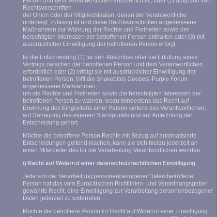
Person und dem Verantwortlichen erforderlich ist, oder (2) aufgrund von
Rechtsvorschriften
der Union oder der Mitgliedstaaten, denen der Verantwortliche
unterliegt, zulässig ist und diese Rechtsvorschriften angemessene
Maßnahmen zur Wahrung der Rechte und Freiheiten sowie der
berechtigten Interessen der betroffenen Person enthalten oder (3) mit
ausdrücklicher Einwilligung der betroffenen Person erfolgt.
Ist die Entscheidung (1) für den Abschluss oder die Erfüllung eines
Vertrags zwischen der betroffenen Person und dem Verantwortlichen
erforderlich oder (2) erfolgt sie mit ausdrücklicher Einwilligung der
betroffenen Person, trifft die Snakebites Deepest-Purple Forum
angemessene Maßnahmen,
um die Rechte und Freiheiten sowie die berechtigten Interessen der
betroffenen Person zu wahren, wozu mindestens das Recht auf
Erwirkung des Eingreifens einer Person seitens des Verantwortlichen,
auf Darlegung des eigenen Standpunkts und auf Anfechtung der
Entscheidung gehört.
Möchte die betroffene Person Rechte mit Bezug auf automatisierte
Entscheidungen geltend machen, kann sie sich hierzu jederzeit an
einen Mitarbeiter des für die Verarbeitung Verantwortlichen wenden.
i) Recht auf Widerruf einer datenschutzrechtlichen Einwilligung
Jede von der Verarbeitung personenbezogener Daten betroffene
Person hat das vom Europäischen Richtlinien- und Verordnungsgeber
gewährte Recht, eine Einwilligung zur Verarbeitung personenbezogener
Daten jederzeit zu widerrufen.
Möchte die betroffene Person ihr Recht auf Widerruf einer Einwilligung