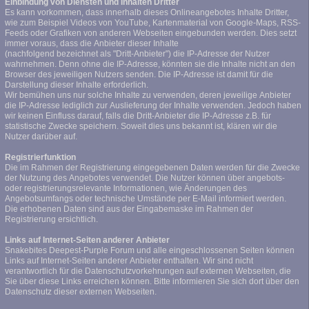
Einbindung von Diensten und Inhalten Dritter
Es kann vorkommen, dass innerhalb dieses Onlineangebotes Inhalte Dritter,
wie zum Beispiel Videos von YouTube, Kartenmaterial von Google-Maps, RSS-
Feeds oder Grafiken von anderen Webseiten eingebunden werden. Dies setzt
immer voraus, dass die Anbieter dieser Inhalte
(nachfolgend bezeichnet als "Dritt-Anbieter") die IP-Adresse der Nutzer
wahrnehmen. Denn ohne die IP-Adresse, könnten sie die Inhalte nicht an den
Browser des jeweiligen Nutzers senden. Die IP-Adresse ist damit für die
Darstellung dieser Inhalte erforderlich.
Wir bemühen uns nur solche Inhalte zu verwenden, deren jeweilige Anbieter
die IP-Adresse lediglich zur Auslieferung der Inhalte verwenden. Jedoch haben
wir keinen Einfluss darauf, falls die Dritt-Anbieter die IP-Adresse z.B. für
statistische Zwecke speichern. Soweit dies uns bekannt ist, klären wir die
Nutzer darüber auf.
Registrierfunktion
Die im Rahmen der Registrierung eingegebenen Daten werden für die Zwecke
der Nutzung des Angebotes verwendet. Die Nutzer können über angebots-
oder registrierungsrelevante Informationen, wie Änderungen des
Angebotsumfangs oder technische Umstände per E-Mail informiert werden.
Die erhobenen Daten sind aus der Eingabemaske im Rahmen der
Registrierung ersichtlich.
Links auf Internet-Seiten anderer Anbieter
Snakebites Deepest-Purple Forum und alle eingeschlossenen Seiten können
Links auf Internet-Seiten anderer Anbieter enthalten. Wir sind nicht
verantwortlich für die Datenschutzvorkehrungen auf externen Webseiten, die
Sie über diese Links erreichen können. Bitte informieren Sie sich dort über den
Datenschutz dieser externen Webseiten.