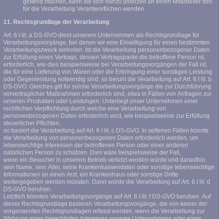
geltend machen, kann sie sich hierzu jederzeit an einen Mitarbeiter des
für die Verarbeitung Verantwortlichen wenden.
11. Rechtsgrundlage der Verarbeitung
Art. 6 I lit. a DS-GVO dient unserem Unternehmen als Rechtsgrundlage für
Verarbeitungsvorgänge, bei denen wir eine Einwilligung für einen bestimmten
Verarbeitungszweck einholen. Ist die Verarbeitung personenbezogener Daten
zur Erfüllung eines Vertrags, dessen Vertragspartei die betroffene Person ist,
erforderlich, wie dies beispielsweise bei Verarbeitungsvorgängen der Fall ist,
die für eine Lieferung von Waren oder die Erbringung einer sonstigen Leistung
oder Gegenleistung notwendig sind, so beruht die Verarbeitung auf Art. 6 I lit. b
DS-GVO. Gleiches gilt für solche Verarbeitungsvorgänge die zur Durchführung
vorvertraglicher Maßnahmen erforderlich sind, etwa in Fällen von Anfragen zur
unseren Produkten oder Leistungen. Unterliegt unser Unternehmen einer
rechtlichen Verpflichtung durch welche eine Verarbeitung von
personenbezogenen Daten erforderlich wird, wie beispielsweise zur Erfüllung
steuerlicher Pflichten,
so basiert die Verarbeitung auf Art. 6 I lit. c DS-GVO. In seltenen Fällen könnte
die Verarbeitung von personenbezogenen Daten erforderlich werden, um
lebenswichtige Interessen der betroffenen Person oder einer anderen
natürlichen Person zu schützen. Dies wäre beispielsweise der Fall,
wenn ein Besucher in unserem Betrieb verletzt werden würde und daraufhin
sein Name, sein Alter, seine Krankenkassendaten oder sonstige lebenswichtige
Informationen an einen Arzt, ein Krankenhaus oder sonstige Dritte
weitergegeben werden müssten. Dann würde die Verarbeitung auf Art. 6 I lit. d
DS-GVO beruhen.
Letztlich könnten Verarbeitungsvorgänge auf Art. 6 I lit. f DS-GVO beruhen. Auf
dieser Rechtsgrundlage basieren Verarbeitungsvorgänge, die von keiner der
vorgenannten Rechtsgrundlagen erfasst werden, wenn die Verarbeitung zur
Wahrung eines berechtigten Interesses unseres Unternehmens oder eines