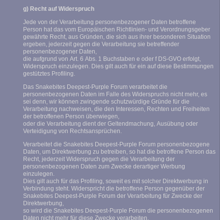
g) Recht auf Widerspruch
Jede von der Verarbeitung personenbezogener Daten betroffene
Person hat das vom Europäischen Richtlinien- und Verordnungsgeber
gewährte Recht, aus Gründen, die sich aus ihrer besonderen Situation
ergeben, jederzeit gegen die Verarbeitung sie betreffender
personenbezogener Daten,
die aufgrund von Art. 6 Abs. 1 Buchstaben e oder f DS-GVO erfolgt,
Widerspruch einzulegen. Dies gilt auch für ein auf diese Bestimmungen
gestütztes Profiling.
Das Snakebites Deepest-Purple Forum verarbeitet die
personenbezogenen Daten im Falle des Widerspruchs nicht mehr, es
sei denn, wir können zwingende schutzwürdige Gründe für die
Verarbeitung nachweisen, die den Interessen, Rechten und Freiheiten
der betroffenen Person überwiegen,
oder die Verarbeitung dient der Geltendmachung, Ausübung oder
Verteidigung von Rechtsansprüchen.
Verarbeitet die Snakebites Deepest-Purple Forum personenbezogene
Daten, um Direktwerbung zu betreiben, so hat die betroffene Person das
Recht, jederzeit Widerspruch gegen die Verarbeitung der
personenbezogenen Daten zum Zwecke derartiger Werbung
einzulegen.
Dies gilt auch für das Profiling, soweit es mit solcher Direktwerbung in
Verbindung steht. Widerspricht die betroffene Person gegenüber der
Snakebites Deepest-Purple Forum der Verarbeitung für Zwecke der
Direktwerbung,
so wird die Snakebites Deepest-Purple Forum die personenbezogenen
Daten nicht mehr für diese Zwecke verarbeiten.