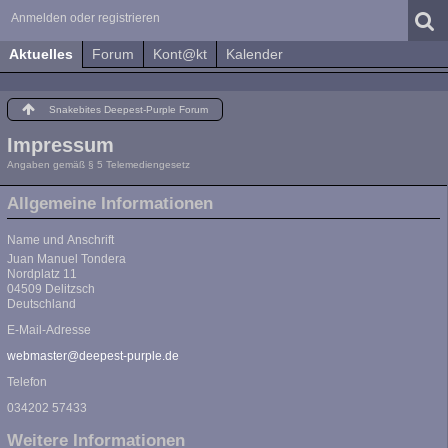
Anmelden oder registrieren
Aktuelles
Forum
Kont@kt
Kalender
Snakebites Deepest-Purple Forum
Impressum
Angaben gemäß § 5 Telemediengesetz
Allgemeine Informationen
Name und Anschrift
Juan Manuel Tondera
Nordplatz 11
04509 Delitzsch
Deutschland
E-Mail-Adresse
webmaster@deepest-purple.de
Telefon
034202 57433
Weitere Informationen