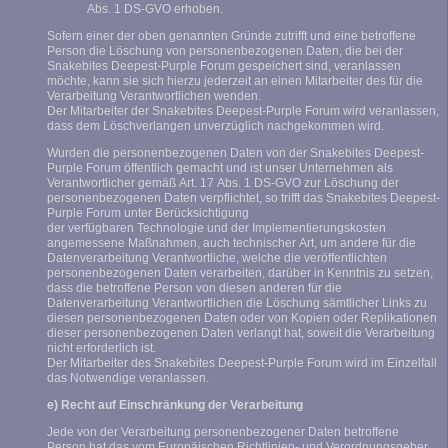
Abs. 1 DS-GVO erhoben.
Sofern einer der oben genannten Gründe zutrifft und eine betroffene
Person die Löschung von personenbezogenen Daten, die bei der
Snakebites Deepest-Purple Forum gespeichert sind, veranlassen
möchte, kann sie sich hierzu jederzeit an einen Mitarbeiter des für die
Verarbeitung Verantwortlichen wenden.
Der Mitarbeiter der Snakebites Deepest-Purple Forum wird veranlassen,
dass dem Löschverlangen unverzüglich nachgekommen wird.
Wurden die personenbezogenen Daten von der Snakebites Deepest-
Purple Forum öffentlich gemacht und ist unser Unternehmen als
Verantwortlicher gemäß Art. 17 Abs. 1 DS-GVO zur Löschung der
personenbezogenen Daten verpflichtet, so trifft das Snakebites Deepest-
Purple Forum unter Berücksichtigung
der verfügbaren Technologie und der Implementierungskosten
angemessene Maßnahmen, auch technischer Art, um andere für die
Datenverarbeitung Verantwortliche, welche die veröffentlichten
personenbezogenen Daten verarbeiten, darüber in Kenntnis zu setzen,
dass die betroffene Person von diesen anderen für die
Datenverarbeitung Verantwortlichen die Löschung sämtlicher Links zu
diesen personenbezogenen Daten oder von Kopien oder Replikationen
dieser personenbezogenen Daten verlangt hat, soweit die Verarbeitung
nicht erforderlich ist.
Der Mitarbeiter des Snakebites Deepest-Purple Forum wird im Einzelfall
das Notwendige veranlassen.
e) Recht auf Einschränkung der Verarbeitung
Jede von der Verarbeitung personenbezogener Daten betroffene
Person hat das vom Europäischen Richtlinien- und Verordnungsgeber