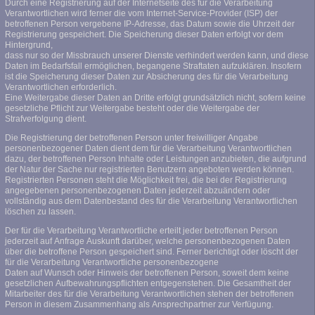
Durch eine Registrierung auf der Internetseite des für die Verarbeitung
Verantwortlichen wird ferner die vom Internet-Service-Provider (ISP) der
betroffenen Person vergebene IP-Adresse, das Datum sowie die Uhrzeit der
Registrierung gespeichert. Die Speicherung dieser Daten erfolgt vor dem
Hintergrund,
dass nur so der Missbrauch unserer Dienste verhindert werden kann, und diese
Daten im Bedarfsfall ermöglichen, begangene Straftaten aufzuklären. Insofern
ist die Speicherung dieser Daten zur Absicherung des für die Verarbeitung
Verantwortlichen erforderlich.
Eine Weitergabe dieser Daten an Dritte erfolgt grundsätzlich nicht, sofern keine
gesetzliche Pflicht zur Weitergabe besteht oder die Weitergabe der
Strafverfolgung dient.
Die Registrierung der betroffenen Person unter freiwilliger Angabe
personenbezogener Daten dient dem für die Verarbeitung Verantwortlichen
dazu, der betroffenen Person Inhalte oder Leistungen anzubieten, die aufgrund
der Natur der Sache nur registrierten Benutzern angeboten werden können.
Registrierten Personen steht die Möglichkeit frei, die bei der Registrierung
angegebenen personenbezogenen Daten jederzeit abzuändern oder
vollständig aus dem Datenbestand des für die Verarbeitung Verantwortlichen
löschen zu lassen.
Der für die Verarbeitung Verantwortliche erteilt jeder betroffenen Person
jederzeit auf Anfrage Auskunft darüber, welche personenbezogenen Daten
über die betroffene Person gespeichert sind. Ferner berichtigt oder löscht der
für die Verarbeitung Verantwortliche personenbezogene
Daten auf Wunsch oder Hinweis der betroffenen Person, soweit dem keine
gesetzlichen Aufbewahrungspflichten entgegenstehen. Die Gesamtheit der
Mitarbeiter des für die Verarbeitung Verantwortlichen stehen der betroffenen
Person in diesem Zusammenhang als Ansprechpartner zur Verfügung.