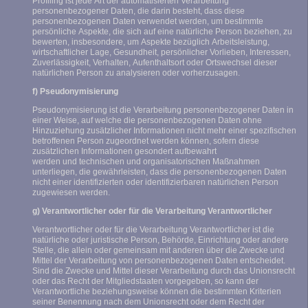
Profiling ist jede Art der automatisierten Verarbeitung
personenbezogener Daten, die darin besteht, dass diese
personenbezogenen Daten verwendet werden, um bestimmte
persönliche Aspekte, die sich auf eine natürliche Person beziehen, zu
bewerten, insbesondere, um Aspekte bezüglich Arbeitsleistung,
wirtschaftlicher Lage, Gesundheit, persönlicher Vorlieben, Interessen,
Zuverlässigkeit, Verhalten, Aufenthaltsort oder Ortswechsel dieser
natürlichen Person zu analysieren oder vorherzusagen.
f) Pseudonymisierung
Pseudonymisierung ist die Verarbeitung personenbezogener Daten in
einer Weise, auf welche die personenbezogenen Daten ohne
Hinzuziehung zusätzlicher Informationen nicht mehr einer spezifischen
betroffenen Person zugeordnet werden können, sofern diese
zusätzlichen Informationen gesondert aufbewahrt
werden und technischen und organisatorischen Maßnahmen
unterliegen, die gewährleisten, dass die personenbezogenen Daten
nicht einer identifizierten oder identifizierbaren natürlichen Person
zugewiesen werden.
g) Verantwortlicher oder für die Verarbeitung Verantwortlicher
Verantwortlicher oder für die Verarbeitung Verantwortlicher ist die
natürliche oder juristische Person, Behörde, Einrichtung oder andere
Stelle, die allein oder gemeinsam mit anderen über die Zwecke und
Mittel der Verarbeitung von personenbezogenen Daten entscheidet.
Sind die Zwecke und Mittel dieser Verarbeitung durch das Unionsrecht
oder das Recht der Mitgliedstaaten vorgegeben, so kann der
Verantwortliche beziehungsweise können die bestimmten Kriterien
seiner Benennung nach dem Unionsrecht oder dem Recht der