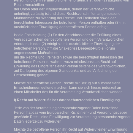
Person und dem Verantwortlichen erforderlich ist, oder (2) aufgrund von
Rechtsvorschriften
der Union oder der Mitgliedstaaten, denen der Verantwortliche
unterliegt, zulässig ist und diese Rechtsvorschriften angemessene
Maßnahmen zur Wahrung der Rechte und Freiheiten sowie der
berechtigten Interessen der betroffenen Person enthalten oder (3) mit
ausdrücklicher Einwilligung der betroffenen Person erfolgt.
Ist die Entscheidung (1) für den Abschluss oder die Erfüllung eines
Vertrags zwischen der betroffenen Person und dem Verantwortlichen
erforderlich oder (2) erfolgt sie mit ausdrücklicher Einwilligung der
betroffenen Person, trifft die Snakebites Deepest-Purple Forum
angemessene Maßnahmen,
um die Rechte und Freiheiten sowie die berechtigten Interessen der
betroffenen Person zu wahren, wozu mindestens das Recht auf
Erwirkung des Eingreifens einer Person seitens des Verantwortlichen,
auf Darlegung des eigenen Standpunkts und auf Anfechtung der
Entscheidung gehört.
Möchte die betroffene Person Rechte mit Bezug auf automatisierte
Entscheidungen geltend machen, kann sie sich hierzu jederzeit an
einen Mitarbeiter des für die Verarbeitung Verantwortlichen wenden.
i) Recht auf Widerruf einer datenschutzrechtlichen Einwilligung
Jede von der Verarbeitung personenbezogener Daten betroffene
Person hat das vom Europäischen Richtlinien- und Verordnungsgeber
gewährte Recht, eine Einwilligung zur Verarbeitung personenbezogener
Daten jederzeit zu widerrufen.
Möchte die betroffene Person ihr Recht auf Widerruf einer Einwilligung