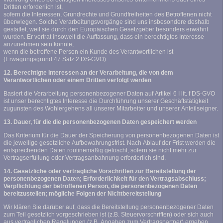
Dritten erforderlich ist,
sofern die Interessen, Grundrechte und Grundfreiheiten des Betroffenen nicht
überwiegen. Solche Verarbeitungsvorgänge sind uns insbesondere deshalb
gestattet, weil sie durch den Europäischen Gesetzgeber besonders erwähnt
wurden. Er vertrat insoweit die Auffassung, dass ein berechtigtes Interesse
anzunehmen sein könnte,
wenn die betroffene Person ein Kunde des Verantwortlichen ist
(Erwägungsgrund 47 Satz 2 DS-GVO).
12. Berechtigte Interessen an der Verarbeitung, die von dem
Verantwortlichen oder einem Dritten verfolgt werden
Basiert die Verarbeitung personenbezogener Daten auf Artikel 6 I lit. f DS-GVO
ist unser berechtigtes Interesse die Durchführung unserer Geschäftstätigkeit
zugunsten des Wohlergehens all unserer Mitarbeiter und unserer Anteilseigner.
13. Dauer, für die die personenbezogenen Daten gespeichert werden
Das Kriterium für die Dauer der Speicherung von personenbezogenen Daten ist
die jeweilige gesetzliche Aufbewahrungsfrist. Nach Ablauf der Frist werden die
entsprechenden Daten routinemäßig gelöscht, sofern sie nicht mehr zur
Vertragserfüllung oder Vertragsanbahnung erforderlich sind.
14. Gesetzliche oder vertragliche Vorschriften zur Bereitstellung der
personenbezogenen Daten; Erforderlichkeit für den Vertragsabschluss;
Verpflichtung der betroffenen Person, die personenbezogenen Daten
bereitzustellen; mögliche Folgen der Nichtbereitstellung
Wir klären Sie darüber auf, dass die Bereitstellung personenbezogener Daten
zum Teil gesetzlich vorgeschrieben ist (z.B. Steuervorschriften) oder sich auch
aus vertraglichen Regelungen (z.B. Angaben zum Vertragspartner) ergeben