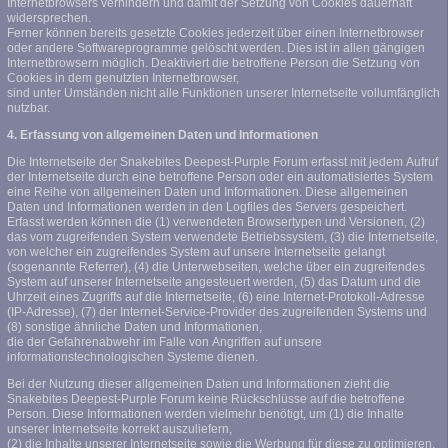
Internetbrowsers verhindern und damit der Setzung von Cookies dauerhaft
widersprechen.
Ferner können bereits gesetzte Cookies jederzeit über einen Internetbrowser
oder andere Softwareprogramme gelöscht werden. Dies ist in allen gängigen
Internetbrowsern möglich. Deaktiviert die betroffene Person die Setzung von
Cookies in dem genutzten Internetbrowser,
sind unter Umständen nicht alle Funktionen unserer Internetseite vollumfänglich
nutzbar.
4. Erfassung von allgemeinen Daten und Informationen
Die Internetseite der Snakebites Deepest-Purple Forum erfasst mit jedem Aufruf
der Internetseite durch eine betroffene Person oder ein automatisiertes System
eine Reihe von allgemeinen Daten und Informationen. Diese allgemeinen
Daten und Informationen werden in den Logfiles des Servers gespeichert.
Erfasst werden können die (1) verwendeten Browsertypen und Versionen, (2)
das vom zugreifenden System verwendete Betriebssystem, (3) die Internetseite,
von welcher ein zugreifendes System auf unsere Internetseite gelangt
(sogenannte Referrer), (4) die Unterwebseiten, welche über ein zugreifendes
System auf unserer Internetseite angesteuert werden, (5) das Datum und die
Uhrzeit eines Zugriffs auf die Internetseite, (6) eine Internet-Protokoll-Adresse
(IP-Adresse), (7) der Internet-Service-Provider des zugreifenden Systems und
(8) sonstige ähnliche Daten und Informationen,
die der Gefahrenabwehr im Falle von Angriffen auf unsere
informationstechnologischen Systeme dienen.
Bei der Nutzung dieser allgemeinen Daten und Informationen zieht die
Snakebites Deepest-Purple Forum keine Rückschlüsse auf die betroffene
Person. Diese Informationen werden vielmehr benötigt, um (1) die Inhalte
unserer Internetseite korrekt auszuliefern,
(2) die Inhalte unserer Internetseite sowie die Werbung für diese zu optimieren,