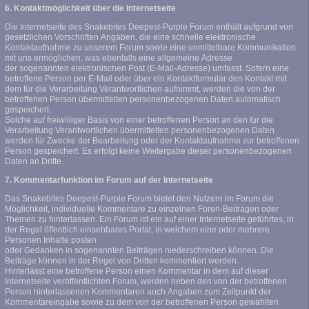
6. Kontaktmöglichkeit über die Internetseite
Die Internetseite des Snakebites Deepest-Purple Forum enthält aufgrund von
gesetzlichen Vorschriften Angaben, die eine schnelle elektronische
Kontaktaufnahme zu unserem Forum sowie eine unmittelbare Kommunikation
mit uns ermöglichen, was ebenfalls eine allgemeine Adresse
der sogenannten elektronischen Post (E-Mail-Adresse) umfasst. Sofern eine
betroffene Person per E-Mail oder über ein Kontaktformular den Kontakt mit
dem für die Verarbeitung Verantwortlichen aufnimmt, werden die von der
betroffenen Person übermittelten personenbezogenen Daten automatisch
gespeichert.
Solche auf freiwilliger Basis von einer betroffenen Person an den für die
Verarbeitung Verantwortlichen übermittelten personenbezogenen Daten
werden für Zwecke der Bearbeitung oder der Kontaktaufnahme zur betroffenen
Person gespeichert. Es erfolgt keine Weitergabe dieser personenbezogenen
Daten an Dritte.
7. Kommentarfunktion im Forum auf der Internetseite
Das Snakebites Deepest-Purple Forum bietet den Nutzern im Forum die
Möglichkeit, individuelle Kommentare zu einzelnen Foren-Beiträgen oder
Themen zu hinterlassen. Ein Forum ist ein auf einer Internetseite geführtes, in
der Regel öffentlich einsehbares Portal, in welchem eine oder mehrere
Personen Inhalte posten
oder Gedanken in sogenannten Beiträgen niederschreiben können. Die
Beiträge können in der Regel von Dritten kommentiert werden.
Hinterlässt eine betroffene Person einen Kommentar in dem auf dieser
Internetseite veröffentlichten Forum, werden neben den von der betroffenen
Person hinterlassenen Kommentaren auch Angaben zum Zeitpunkt der
Kommentareingabe sowie zu dem von der betroffenen Person gewählten