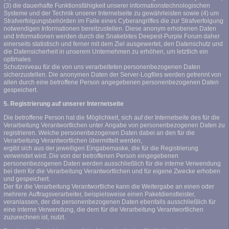
(3) die dauerhafte Funktionsfähigkeit unserer informationstechnologischen
Systeme und der Technik unserer Internetseite zu gewährleisten sowie (4) um
Strafverfolgungsbehörden im Falle eines Cyberangriffes die zur Strafverfolgung
notwendigen Informationen bereitzustellen. Diese anonym erhobenen Daten
und Informationen werden durch die Snakebites Deepest-Purple Forum daher
einerseits statistisch und ferner mit dem Ziel ausgewertet, den Datenschutz und
die Datensicherheit in unserem Unternehmen zu erhöhen, um letztlich ein
optimales
Schutzniveau für die von uns verarbeiteten personenbezogenen Daten
sicherzustellen. Die anonymen Daten der Server-Logfiles werden getrennt von
allen durch eine betroffene Person angegebenen personenbezogenen Daten
gespeichert.
5. Registrierung auf unserer Internetseite
Die betroffene Person hat die Möglichkeit, sich auf der Internetseite des für die
Verarbeitung Verantwortlichen unter Angabe von personenbezogenen Daten zu
registrieren. Welche personenbezogenen Daten dabei an den für die
Verarbeitung Verantwortlichen übermittelt werden,
ergibt sich aus der jeweiligen Eingabemaske, die für die Registrierung
verwendet wird. Die von der betroffenen Person eingegebenen
personenbezogenen Daten werden ausschließlich für die interne Verwendung
bei dem für die Verarbeitung Verantwortlichen und für eigene Zwecke erhoben
und gespeichert.
Der für die Verarbeitung Verantwortliche kann die Weitergabe an einen oder
mehrere Auftragsverarbeiter, beispielsweise einen Paketdienstleister,
veranlassen, der die personenbezogenen Daten ebenfalls ausschließlich für
eine interne Verwendung, die dem für die Verarbeitung Verantwortlichen
zuzurechnen ist, nutzt.