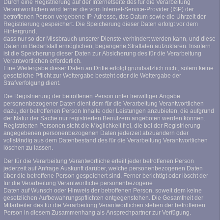
Durch eine Registrierung auf der Internetseite des für die Verarbeitung
Verantwortlichen wird ferner die vom Internet-Service-Provider (ISP) der
betroffenen Person vergebene IP-Adresse, das Datum sowie die Uhrzeit der
Registrierung gespeichert. Die Speicherung dieser Daten erfolgt vor dem
Hintergrund,
dass nur so der Missbrauch unserer Dienste verhindert werden kann, und diese
Daten im Bedarfsfall ermöglichen, begangene Straftaten aufzuklären. Insofern
ist die Speicherung dieser Daten zur Absicherung des für die Verarbeitung
Verantwortlichen erforderlich.
Eine Weitergabe dieser Daten an Dritte erfolgt grundsätzlich nicht, sofern keine
gesetzliche Pflicht zur Weitergabe besteht oder die Weitergabe der
Strafverfolgung dient.
Die Registrierung der betroffenen Person unter freiwilliger Angabe
personenbezogener Daten dient dem für die Verarbeitung Verantwortlichen
dazu, der betroffenen Person Inhalte oder Leistungen anzubieten, die aufgrund
der Natur der Sache nur registrierten Benutzern angeboten werden können.
Registrierten Personen steht die Möglichkeit frei, die bei der Registrierung
angegebenen personenbezogenen Daten jederzeit abzuändern oder
vollständig aus dem Datenbestand des für die Verarbeitung Verantwortlichen
löschen zu lassen.
Der für die Verarbeitung Verantwortliche erteilt jeder betroffenen Person
jederzeit auf Anfrage Auskunft darüber, welche personenbezogenen Daten
über die betroffene Person gespeichert sind. Ferner berichtigt oder löscht der
für die Verarbeitung Verantwortliche personenbezogene
Daten auf Wunsch oder Hinweis der betroffenen Person, soweit dem keine
gesetzlichen Aufbewahrungspflichten entgegenstehen. Die Gesamtheit der
Mitarbeiter des für die Verarbeitung Verantwortlichen stehen der betroffenen
Person in diesem Zusammenhang als Ansprechpartner zur Verfügung.