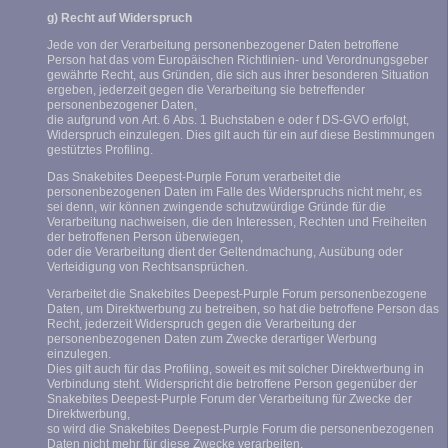
g) Recht auf Widerspruch
Jede von der Verarbeitung personenbezogener Daten betroffene
Person hat das vom Europäischen Richtlinien- und Verordnungsgeber
gewährte Recht, aus Gründen, die sich aus ihrer besonderen Situation
ergeben, jederzeit gegen die Verarbeitung sie betreffender
personenbezogener Daten,
die aufgrund von Art. 6 Abs. 1 Buchstaben e oder f DS-GVO erfolgt,
Widerspruch einzulegen. Dies gilt auch für ein auf diese Bestimmungen
gestütztes Profiling.
Das Snakebites Deepest-Purple Forum verarbeitet die
personenbezogenen Daten im Falle des Widerspruchs nicht mehr, es
sei denn, wir können zwingende schutzwürdige Gründe für die
Verarbeitung nachweisen, die den Interessen, Rechten und Freiheiten
der betroffenen Person überwiegen,
oder die Verarbeitung dient der Geltendmachung, Ausübung oder
Verteidigung von Rechtsansprüchen.
Verarbeitet die Snakebites Deepest-Purple Forum personenbezogene
Daten, um Direktwerbung zu betreiben, so hat die betroffene Person das
Recht, jederzeit Widerspruch gegen die Verarbeitung der
personenbezogenen Daten zum Zwecke derartiger Werbung
einzulegen.
Dies gilt auch für das Profiling, soweit es mit solcher Direktwerbung in
Verbindung steht. Widerspricht die betroffene Person gegenüber der
Snakebites Deepest-Purple Forum der Verarbeitung für Zwecke der
Direktwerbung,
so wird die Snakebites Deepest-Purple Forum die personenbezogenen
Daten nicht mehr für diese Zwecke verarbeiten.