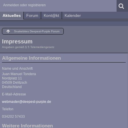
Anmelden oder registrieren
Aktuelles
Forum
Kont@kt
Kalender
Snakebites Deepest-Purple Forum
Impressum
Angaben gemäß § 5 Telemediengesetz
Allgemeine Informationen
Name und Anschrift
Juan Manuel Tondera
Nordplatz 11
04509 Delitzsch
Deutschland
E-Mail-Adresse
webmaster@deepest-purple.de
Telefon
034202 57433
Weitere Informationen