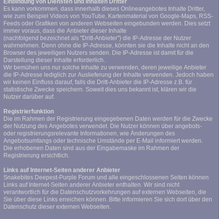
Einbindung von Diensten und Inhalten Dritter
Es kann vorkommen, dass innerhalb dieses Onlineangebotes Inhalte Dritter,
wie zum Beispiel Videos von YouTube, Kartenmaterial von Google-Maps, RSS-
Feeds oder Grafiken von anderen Webseiten eingebunden werden. Dies setzt
immer voraus, dass die Anbieter dieser Inhalte
(nachfolgend bezeichnet als "Dritt-Anbieter") die IP-Adresse der Nutzer
wahrnehmen. Denn ohne die IP-Adresse, könnten sie die Inhalte nicht an den
Browser des jeweiligen Nutzers senden. Die IP-Adresse ist damit für die
Darstellung dieser Inhalte erforderlich.
Wir bemühen uns nur solche Inhalte zu verwenden, deren jeweilige Anbieter
die IP-Adresse lediglich zur Auslieferung der Inhalte verwenden. Jedoch haben
wir keinen Einfluss darauf, falls die Dritt-Anbieter die IP-Adresse z.B. für
statistische Zwecke speichern. Soweit dies uns bekannt ist, klären wir die
Nutzer darüber auf.
Registrierfunktion
Die im Rahmen der Registrierung eingegebenen Daten werden für die Zwecke
der Nutzung des Angebotes verwendet. Die Nutzer können über angebots-
oder registrierungsrelevante Informationen, wie Änderungen des
Angebotsumfangs oder technische Umstände per E-Mail informiert werden.
Die erhobenen Daten sind aus der Eingabemaske im Rahmen der
Registrierung ersichtlich.
Links auf Internet-Seiten anderer Anbieter
Snakebites Deepest-Purple Forum und alle eingeschlossenen Seiten können
Links auf Internet-Seiten anderer Anbieter enthalten. Wir sind nicht
verantwortlich für die Datenschutzvorkehrungen auf externen Webseiten, die
Sie über diese Links erreichen können. Bitte informieren Sie sich dort über den
Datenschutz dieser externen Webseiten.