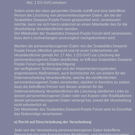
Abs. 1 DS-GVO erhoben.
Sofern einer der oben genannten Gründe zutrifft und eine betroffene
Person die Löschung von personenbezogenen Daten, die bei der
Snakebites Deepest-Purple Forum gespeichert sind, veranlassen
möchte, kann sie sich hierzu jederzeit an einen Mitarbeiter des für die
Verarbeitung Verantwortlichen wenden.
Der Mitarbeiter der Snakebites Deepest-Purple Forum wird veranlassen,
dass dem Löschverlangen unverzüglich nachgekommen wird.
Wurden die personenbezogenen Daten von der Snakebites Deepest-
Purple Forum öffentlich gemacht und ist unser Unternehmen als
Verantwortlicher gemäß Art. 17 Abs. 1 DS-GVO zur Löschung der
personenbezogenen Daten verpflichtet, so trifft das Snakebites Deepest-
Purple Forum unter Berücksichtigung
der verfügbaren Technologie und der Implementierungskosten
angemessene Maßnahmen, auch technischer Art, um andere für die
Datenverarbeitung Verantwortliche, welche die veröffentlichten
personenbezogenen Daten verarbeiten, darüber in Kenntnis zu setzen,
dass die betroffene Person von diesen anderen für die
Datenverarbeitung Verantwortlichen die Löschung sämtlicher Links zu
diesen personenbezogenen Daten oder von Kopien oder Replikationen
dieser personenbezogenen Daten verlangt hat, soweit die Verarbeitung
nicht erforderlich ist.
Der Mitarbeiter des Snakebites Deepest-Purple Forum wird im Einzelfall
das Notwendige veranlassen.
e) Recht auf Einschränkung der Verarbeitung
Jede von der Verarbeitung personenbezogener Daten betroffene
Person hat das vom Europäischen Richtlinien- und Verordnungsgeber