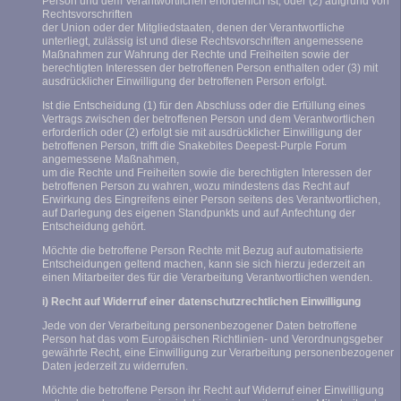
Person und dem Verantwortlichen erforderlich ist, oder (2) aufgrund von
Rechtsvorschriften
der Union oder der Mitgliedstaaten, denen der Verantwortliche
unterliegt, zulässig ist und diese Rechtsvorschriften angemessene
Maßnahmen zur Wahrung der Rechte und Freiheiten sowie der
berechtigten Interessen der betroffenen Person enthalten oder (3) mit
ausdrücklicher Einwilligung der betroffenen Person erfolgt.
Ist die Entscheidung (1) für den Abschluss oder die Erfüllung eines
Vertrags zwischen der betroffenen Person und dem Verantwortlichen
erforderlich oder (2) erfolgt sie mit ausdrücklicher Einwilligung der
betroffenen Person, trifft die Snakebites Deepest-Purple Forum
angemessene Maßnahmen,
um die Rechte und Freiheiten sowie die berechtigten Interessen der
betroffenen Person zu wahren, wozu mindestens das Recht auf
Erwirkung des Eingreifens einer Person seitens des Verantwortlichen,
auf Darlegung des eigenen Standpunkts und auf Anfechtung der
Entscheidung gehört.
Möchte die betroffene Person Rechte mit Bezug auf automatisierte
Entscheidungen geltend machen, kann sie sich hierzu jederzeit an
einen Mitarbeiter des für die Verarbeitung Verantwortlichen wenden.
i) Recht auf Widerruf einer datenschutzrechtlichen Einwilligung
Jede von der Verarbeitung personenbezogener Daten betroffene
Person hat das vom Europäischen Richtlinien- und Verordnungsgeber
gewährte Recht, eine Einwilligung zur Verarbeitung personenbezogener
Daten jederzeit zu widerrufen.
Möchte die betroffene Person ihr Recht auf Widerruf einer Einwilligung