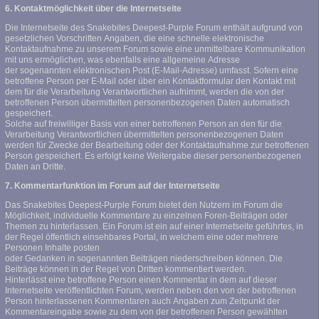
6. Kontaktmöglichkeit über die Internetseite
Die Internetseite des Snakebites Deepest-Purple Forum enthält aufgrund von
gesetzlichen Vorschriften Angaben, die eine schnelle elektronische
Kontaktaufnahme zu unserem Forum sowie eine unmittelbare Kommunikation
mit uns ermöglichen, was ebenfalls eine allgemeine Adresse
der sogenannten elektronischen Post (E-Mail-Adresse) umfasst. Sofern eine
betroffene Person per E-Mail oder über ein Kontaktformular den Kontakt mit
dem für die Verarbeitung Verantwortlichen aufnimmt, werden die von der
betroffenen Person übermittelten personenbezogenen Daten automatisch
gespeichert.
Solche auf freiwilliger Basis von einer betroffenen Person an den für die
Verarbeitung Verantwortlichen übermittelten personenbezogenen Daten
werden für Zwecke der Bearbeitung oder der Kontaktaufnahme zur betroffenen
Person gespeichert. Es erfolgt keine Weitergabe dieser personenbezogenen
Daten an Dritte.
7. Kommentarfunktion im Forum auf der Internetseite
Das Snakebites Deepest-Purple Forum bietet den Nutzern im Forum die
Möglichkeit, individuelle Kommentare zu einzelnen Foren-Beiträgen oder
Themen zu hinterlassen. Ein Forum ist ein auf einer Internetseite geführtes, in
der Regel öffentlich einsehbares Portal, in welchem eine oder mehrere
Personen Inhalte posten
oder Gedanken in sogenannten Beiträgen niederschreiben können. Die
Beiträge können in der Regel von Dritten kommentiert werden.
Hinterlässt eine betroffene Person einen Kommentar in dem auf dieser
Internetseite veröffentlichten Forum, werden neben den von der betroffenen
Person hinterlassenen Kommentaren auch Angaben zum Zeitpunkt der
Kommentareingabe sowie zu dem von der betroffenen Person gewählten