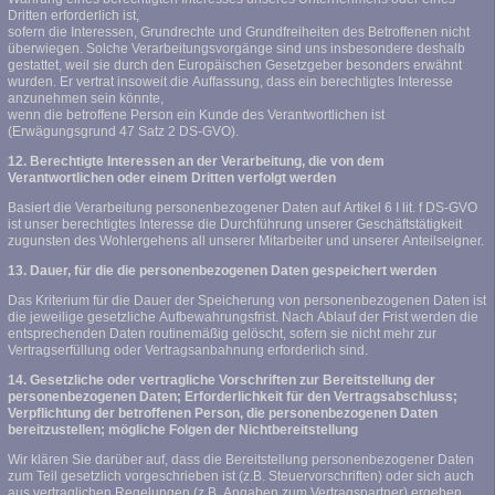
Dritten erforderlich ist,
sofern die Interessen, Grundrechte und Grundfreiheiten des Betroffenen nicht
überwiegen. Solche Verarbeitungsvorgänge sind uns insbesondere deshalb
gestattet, weil sie durch den Europäischen Gesetzgeber besonders erwähnt
wurden. Er vertrat insoweit die Auffassung, dass ein berechtigtes Interesse
anzunehmen sein könnte,
wenn die betroffene Person ein Kunde des Verantwortlichen ist
(Erwägungsgrund 47 Satz 2 DS-GVO).
12. Berechtigte Interessen an der Verarbeitung, die von dem
Verantwortlichen oder einem Dritten verfolgt werden
Basiert die Verarbeitung personenbezogener Daten auf Artikel 6 I lit. f DS-GVO
ist unser berechtigtes Interesse die Durchführung unserer Geschäftstätigkeit
zugunsten des Wohlergehens all unserer Mitarbeiter und unserer Anteilseigner.
13. Dauer, für die die personenbezogenen Daten gespeichert werden
Das Kriterium für die Dauer der Speicherung von personenbezogenen Daten ist
die jeweilige gesetzliche Aufbewahrungsfrist. Nach Ablauf der Frist werden die
entsprechenden Daten routinemäßig gelöscht, sofern sie nicht mehr zur
Vertragserfüllung oder Vertragsanbahnung erforderlich sind.
14. Gesetzliche oder vertragliche Vorschriften zur Bereitstellung der
personenbezogenen Daten; Erforderlichkeit für den Vertragsabschluss;
Verpflichtung der betroffenen Person, die personenbezogenen Daten
bereitzustellen; mögliche Folgen der Nichtbereitstellung
Wir klären Sie darüber auf, dass die Bereitstellung personenbezogener Daten
zum Teil gesetzlich vorgeschrieben ist (z.B. Steuervorschriften) oder sich auch
aus vertraglichen Regelungen (z.B. Angaben zum Vertragspartner) ergeben