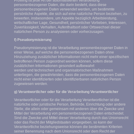
Profiling ist jede Art der automatisierten Verarbeitung
personenbezogener Daten, die darin besteht, dass diese
personenbezogenen Daten verwendet werden, um bestimmte
persönliche Aspekte, die sich auf eine natürliche Person beziehen, zu
bewerten, insbesondere, um Aspekte bezüglich Arbeitsleistung,
wirtschaftlicher Lage, Gesundheit, persönlicher Vorlieben, Interessen,
Zuverlässigkeit, Verhalten, Aufenthaltsort oder Ortswechsel dieser
natürlichen Person zu analysieren oder vorherzusagen.
f) Pseudonymisierung
Pseudonymisierung ist die Verarbeitung personenbezogener Daten in
einer Weise, auf welche die personenbezogenen Daten ohne
Hinzuziehung zusätzlicher Informationen nicht mehr einer spezifischen
betroffenen Person zugeordnet werden können, sofern diese
zusätzlichen Informationen gesondert aufbewahrt
werden und technischen und organisatorischen Maßnahmen
unterliegen, die gewährleisten, dass die personenbezogenen Daten
nicht einer identifizierten oder identifizierbaren natürlichen Person
zugewiesen werden.
g) Verantwortlicher oder für die Verarbeitung Verantwortlicher
Verantwortlicher oder für die Verarbeitung Verantwortlicher ist die
natürliche oder juristische Person, Behörde, Einrichtung oder andere
Stelle, die allein oder gemeinsam mit anderen über die Zwecke und
Mittel der Verarbeitung von personenbezogenen Daten entscheidet.
Sind die Zwecke und Mittel dieser Verarbeitung durch das Unionsrecht
oder das Recht der Mitgliedstaaten vorgegeben, so kann der
Verantwortliche beziehungsweise können die bestimmten Kriterien
seiner Benennung nach dem Unionsrecht oder dem Recht der