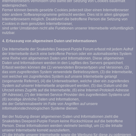
Internetbrowsers verhindern und damit der Setzung von Cookies dauerhaft
widersprechen.
Ferner können bereits gesetzte Cookies jederzeit über einen Internetbrowser
oder andere Softwareprogramme gelöscht werden. Dies ist in allen gängigen
Internetbrowsern möglich. Deaktiviert die betroffene Person die Setzung von
Cookies in dem genutzten Internetbrowser,
sind unter Umständen nicht alle Funktionen unserer Internetseite vollumfänglich
nutzbar.
4. Erfassung von allgemeinen Daten und Informationen
Die Internetseite der Snakebites Deepest-Purple Forum erfasst mit jedem Aufruf
der Internetseite durch eine betroffene Person oder ein automatisiertes System
eine Reihe von allgemeinen Daten und Informationen. Diese allgemeinen
Daten und Informationen werden in den Logfiles des Servers gespeichert.
Erfasst werden können die (1) verwendeten Browsertypen und Versionen, (2)
das vom zugreifenden System verwendete Betriebssystem, (3) die Internetseite,
von welcher ein zugreifendes System auf unsere Internetseite gelangt
(sogenannte Referrer), (4) die Unterwebseiten, welche über ein zugreifendes
System auf unserer Internetseite angesteuert werden, (5) das Datum und die
Uhrzeit eines Zugriffs auf die Internetseite, (6) eine Internet-Protokoll-Adresse
(IP-Adresse), (7) der Internet-Service-Provider des zugreifenden Systems und
(8) sonstige ähnliche Daten und Informationen,
die der Gefahrenabwehr im Falle von Angriffen auf unsere
informationstechnologischen Systeme dienen.
Bei der Nutzung dieser allgemeinen Daten und Informationen zieht die
Snakebites Deepest-Purple Forum keine Rückschlüsse auf die betroffene
Person. Diese Informationen werden vielmehr benötigt, um (1) die Inhalte
unserer Internetseite korrekt auszuliefern,
(2) die Inhalte unserer Internetseite sowie die Werbung für diese zu optimieren,