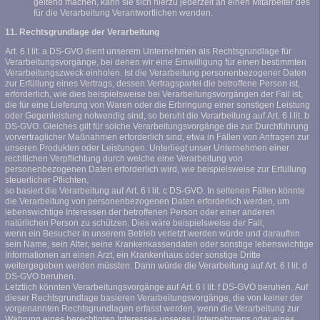
geltend machen, kann sie sich hierzu jederzeit an einen Mitarbeiter des
für die Verarbeitung Verantwortlichen wenden.
11. Rechtsgrundlage der Verarbeitung
Art. 6 I lit. a DS-GVO dient unserem Unternehmen als Rechtsgrundlage für
Verarbeitungsvorgänge, bei denen wir eine Einwilligung für einen bestimmten
Verarbeitungszweck einholen. Ist die Verarbeitung personenbezogener Daten
zur Erfüllung eines Vertrags, dessen Vertragspartei die betroffene Person ist,
erforderlich, wie dies beispielsweise bei Verarbeitungsvorgängen der Fall ist,
die für eine Lieferung von Waren oder die Erbringung einer sonstigen Leistung
oder Gegenleistung notwendig sind, so beruht die Verarbeitung auf Art. 6 I lit. b
DS-GVO. Gleiches gilt für solche Verarbeitungsvorgänge die zur Durchführung
vorvertraglicher Maßnahmen erforderlich sind, etwa in Fällen von Anfragen zur
unseren Produkten oder Leistungen. Unterliegt unser Unternehmen einer
rechtlichen Verpflichtung durch welche eine Verarbeitung von
personenbezogenen Daten erforderlich wird, wie beispielsweise zur Erfüllung
steuerlicher Pflichten,
so basiert die Verarbeitung auf Art. 6 I lit. c DS-GVO. In seltenen Fällen könnte
die Verarbeitung von personenbezogenen Daten erforderlich werden, um
lebenswichtige Interessen der betroffenen Person oder einer anderen
natürlichen Person zu schützen. Dies wäre beispielsweise der Fall,
wenn ein Besucher in unserem Betrieb verletzt werden würde und daraufhin
sein Name, sein Alter, seine Krankenkassendaten oder sonstige lebenswichtige
Informationen an einen Arzt, ein Krankenhaus oder sonstige Dritte
weitergegeben werden müssten. Dann würde die Verarbeitung auf Art. 6 I lit. d
DS-GVO beruhen.
Letztlich könnten Verarbeitungsvorgänge auf Art. 6 I lit. f DS-GVO beruhen. Auf
dieser Rechtsgrundlage basieren Verarbeitungsvorgänge, die von keiner der
vorgenannten Rechtsgrundlagen erfasst werden, wenn die Verarbeitung zur
Wahrung eines berechtigten Interesses unseres Unternehmens oder eines