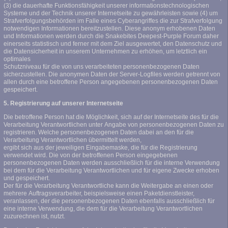
(3) die dauerhafte Funktionsfähigkeit unserer informationstechnologischen
Systeme und der Technik unserer Internetseite zu gewährleisten sowie (4) um
Strafverfolgungsbehörden im Falle eines Cyberangriffes die zur Strafverfolgung
notwendigen Informationen bereitzustellen. Diese anonym erhobenen Daten
und Informationen werden durch die Snakebites Deepest-Purple Forum daher
einerseits statistisch und ferner mit dem Ziel ausgewertet, den Datenschutz und
die Datensicherheit in unserem Unternehmen zu erhöhen, um letztlich ein
optimales
Schutzniveau für die von uns verarbeiteten personenbezogenen Daten
sicherzustellen. Die anonymen Daten der Server-Logfiles werden getrennt von
allen durch eine betroffene Person angegebenen personenbezogenen Daten
gespeichert.
5. Registrierung auf unserer Internetseite
Die betroffene Person hat die Möglichkeit, sich auf der Internetseite des für die
Verarbeitung Verantwortlichen unter Angabe von personenbezogenen Daten zu
registrieren. Welche personenbezogenen Daten dabei an den für die
Verarbeitung Verantwortlichen übermittelt werden,
ergibt sich aus der jeweiligen Eingabemaske, die für die Registrierung
verwendet wird. Die von der betroffenen Person eingegebenen
personenbezogenen Daten werden ausschließlich für die interne Verwendung
bei dem für die Verarbeitung Verantwortlichen und für eigene Zwecke erhoben
und gespeichert.
Der für die Verarbeitung Verantwortliche kann die Weitergabe an einen oder
mehrere Auftragsverarbeiter, beispielsweise einen Paketdienstleister,
veranlassen, der die personenbezogenen Daten ebenfalls ausschließlich für
eine interne Verwendung, die dem für die Verarbeitung Verantwortlichen
zuzurechnen ist, nutzt.