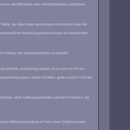
er identifizierten oder identifizierbaren natürlichen
e Stelle, die allein oder gemeinsam mit anderen über die
 Verantwortliche beziehungsweise können die bestimmten
im Auftrag des Verantwortlichen verarbeitet.
legt werden, unabhängig davon, ob es sich bei ihr um
ersonenbezogene Daten erhalten, gelten jedoch nicht als
wortlichen, dem Auftragsverarbeiter und den Personen, die
gegebene Willensbekundung in Form einer Erklärung oder