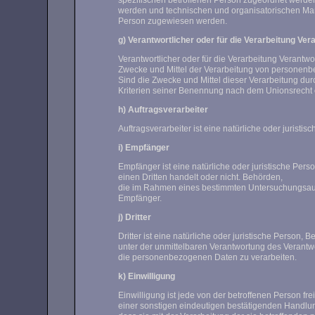
spezifischen betroffenen Person zugeordnet werde
werden und technischen und organisatorischen Maßn
Person zugewiesen werden.
g) Verantwortlicher oder für die Verarbeitung Ver
Verantwortlicher oder für die Verarbeitung Verantwo
Zwecke und Mittel der Verarbeitung von personen
Sind die Zwecke und Mittel dieser Verarbeitung du
Kriterien seiner Benennung nach dem Unionsrecht 
h) Auftragsverarbeiter
Auftragsverarbeiter ist eine natürliche oder jurist
i) Empfänger
Empfänger ist eine natürliche oder juristische Per
einen Dritten handelt oder nicht. Behörden,
die im Rahmen eines bestimmten Untersuchungsauft
Empfänger.
j) Dritter
Dritter ist eine natürliche oder juristische Person
unter der unmittelbaren Verantwortung des Verantwo
die personenbezogenen Daten zu verarbeiten.
k) Einwilligung
Einwilligung ist jede von der betroffenen Person f
einer sonstigen eindeutigen bestätigenden Handlung