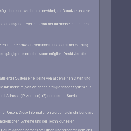
möglichen uns, wie bereits erwähnt, die Benutzer unserer
daten eingeben, weil dies von der Internetseite und dem
tzten Internetbrowsers verhindern und damit der Setzung
len gängigen Internetbrowsern möglich. Deaktiviert die
omatisiertes System eine Reihe von allgemeinen Daten und
 Internetseite, von welcher ein zugreifendes System auf
koll-Adresse (IP-Adresse), (7) der Internet-Service-
ene Person. Diese Informationen werden vielmehr benötigt,
echnologischen Systeme und der Technik unserer
rum daher einerseits statistisch und ferner mit dem Ziel