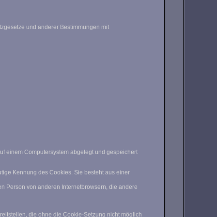
hutzgesetze und anderer Bestimmungen mit
 auf einem Computersystem abgelegt und gespeichert
utige Kennung des Cookies. Sie besteht aus einer
nen Person von anderen Internetbrowsern, die andere
eitstellen, die ohne die Cookie-Setzung nicht möglich