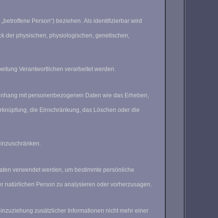
„betroffene Person“) beziehen. Als identifizierbar wird
 der physischen, physiologischen, genetischen,
beitung Verantwortlichen verarbeitet werden.
ammenhang mit personenbezogenen Daten wie das Erheben,
erknüpfung, die Einschränkung, das Löschen oder die
einzuschränken.
 Daten verwendet werden, um bestimmte persönliche
eser natürlichen Person zu analysieren oder vorherzusagen.
zuziehung zusätzlicher Informationen nicht mehr einer