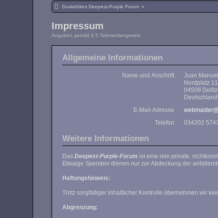
Snakebites Deepest-Purple Forum
»
Impressum
Angaben gemäß § 5 Telemediengesetz
Allgemeine Informationen
Name und Anschrift
Juan Manue
Nordplatz 1
04509 Delit
Deutschland
E-Mail-Adresse
webmaster@
Telefon
034202 574
Weitere Informationen
Das
Deepest-Purple-Forum
Etwaige Spenden dienen nur zur Abdeckung der anfallend
Haftungshinweis:
Abgrenzung: