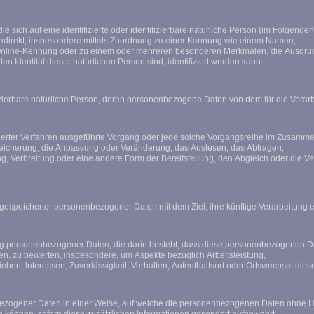
sich auf eine identifizierte oder identifizierbare natürliche Person (im Folgenden 
 indirekt, insbesondere mittels Zuordnung zu einer Kennung wie einem Namen,
Online-Kennung oder zu einem oder mehreren besonderen Merkmalen, die Ausdruck
len Identität dieser natürlichen Person sind, identifiziert werden kann.
tifizierbare natürliche Person, deren personenbezogene Daten von dem für die Verar
atisierter Verfahren ausgeführte Vorgang oder jede solche Vorgangsreihe im Zus
Speicherung, die Anpassung oder Veränderung, das Auslesen, das Abfragen,
g, Verbreitung oder eine andere Form der Bereitstellung, den Abgleich oder die V
 gespeicherter personenbezogener Daten mit dem Ziel, ihre künftige Verarbeitung 
eitung personenbezogener Daten, die darin besteht, dass diese personenbezogenen
hen, zu bewerten, insbesondere, um Aspekte bezüglich Arbeitsleistung,
lieben, Interessen, Zuverlässigkeit, Verhalten, Aufenthaltsort oder Ortswechsel di
ezogener Daten in einer Weise, auf welche die personenbezogenen Daten ohne Hin