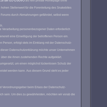
. 18 der EU-DSGVO
als rein private Homepage ohne
ch.
ne Verarbeitung personenbezogener Daten erforderlich
enerell eine Einwilligung der betroffenen Person ein.
Person, erfolgt stets im Einklang mit der Datenschutz-
s dieser Datenschutzerklärung möchte unser Unternehmen
 über die ihnen zustehenden Rechte aufgeklärt.
 umgesetzt, um einen möglichst lückenlosen Schutz der
eistet werden kann. Aus diesem Grund steht es jeder
und Verordnungsgeber beim Erlass der Datenschutz-
ich sein. Um dies zu gewährleisten, möchten wir vorab die