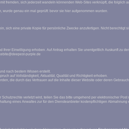
diesem Verantwortungsbereich unterliegen und
Dass die Links weder gegen Sitten noch Gesetze verstoßen, wurde genau ein mal geprüft: bevor sie hier aufgenommen wurden.
e Materialien zu verändern und /oder
Personenbe
ndera, snakebite@deepest-purple.de
Die Inhalte dieses Webprojektes wurden sorgfältig geprüft und nach bestem Wissen erstellt.
Aber für die hier dargebotenen Informationen wird kein Anspruch auf Vollständigkeit, Aktualität, Qualität und Richtigkeit erhoben.
Es kann keine Verantwortung für Schäden übernommen werden, die durch das Vertrauen au
Fa