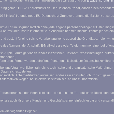
 Zunächst möchten wir darauf hinweisen, dass wir aufgrund von
Erwägensgrund Nr
ahnungen gefährdet, selbst wenn
Purple Forum ist grundsätzlich ohne jede Angabe personenbezogener Daten mögli
s Forums über unsere Internetseite in Anspruch nehmen möchte, könnte jedoch ei
und besteht für eine solche Verarbeitung keine gesetzliche Grundlage, holen wir g
 des Namens, der Anschrift, E-Mail-Adresse oder Telefonnummer einer betroffenen 
est-Purple Forum geltenden landesspezifischen Datenschutzbestimmungen. Mittel
s erhobenen,
rmieren. Ferner werden betroffene Personen mittels dieser Datenschutzerklärung
rbeitung Verantwortlicher zahlreiche technische und organisatorische Maßnahmen
 Daten sicherzustellen.
sätzlich Sicherheitslücken aufweisen, sodass ein absoluter Schutz nicht gewährl
alternativen Wegen, beispielsweise telefonisch, an uns zu übermitteln.
orum beruht auf den Begrifflichkeiten, die durch den Europäischen Richtlinien- 
hkeit als auch für unsere Kunden und Geschäftspartner einfach lesbar und verständl
em die folgenden Begriffe: