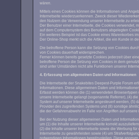
wären.
Mittels eines Cookies können die Informationen und Angebo
Internetseite wiederzuerkennen. Zweck dieser Wiedererken
den Nutzern die Verwendung unserer Internetseite zu erlei
Der Benutzer einer Internetseite, die Cookies verwendet, 
auf dem Computersystem des Benutzers abgelegten Cook
Ein weiteres Beispiel ist das Cookie eines Warenkorbes i
Der Online-Shop merkt sich die Artikel, die ein Kunde in de
Die betroffene Person kann die Setzung von Cookies durch 
von Cookies dauerhaft widersprechen.
Ferner können bereits gesetzte Cookies jederzeit über ein
betroffene Person die Setzung von Cookies in dem genutzt
sind unter Umständen nicht alle Funktionen unserer Interne
4. Erfassung von allgemeinen Daten und Informationen
Die Internetseite der Snakebites Deepest-Purple Forum erf
Informationen. Diese allgemeinen Daten und Informationen
Erfasst werden können die (1) verwendeten Browsertypen u
unsere Internetseite gelangt (sogenannte Referrer), (4) d
System auf unserer Internetseite angesteuert werden, (5) das
Provider des zugreifenden Systems und (8) sonstige ähnli
die der Gefahrenabwehr im Falle von Angriffen auf unsere
Bei der Nutzung dieser allgemeinen Daten und Information
um (1) die Inhalte unserer Internetseite korrekt auszuliefer
(2) die Inhalte unserer Internetseite sowie die Werbung fü
Internetseite zu gewährleisten sowie (4) um Strafverfolgun
notwendigen Informationen bereitzustellen. Diese anonym 