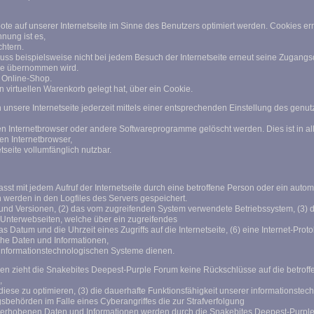
te auf unserer Internetseite im Sinne des Benutzers optimiert werden. Cookies er
nung ist es,
chtern.
muss beispielsweise nicht bei jedem Besuch der Internetseite erneut seine Zugangs
ie übernommen wird.
m Online-Shop.
n virtuellen Warenkorb gelegt hat, über ein Cookie.
unsere Internetseite jederzeit mittels einer entsprechenden Einstellung des genu
en Internetbrowser oder andere Softwareprogramme gelöscht werden. Dies ist in al
en Internetbrowser,
tseite vollumfänglich nutzbar.
asst mit jedem Aufruf der Internetseite durch eine betroffene Person oder ein aut
 werden in den Logfiles des Servers gespeichert.
nd Versionen, (2) das vom zugreifenden System verwendete Betriebssystem, (3) die
ie Unterwebseiten, welche über ein zugreifendes
 Datum und die Uhrzeit eines Zugriffs auf die Internetseite, (6) eine Internet-Proto
che Daten und Informationen,
 informationstechnologischen Systeme dienen.
en zieht die Snakebites Deepest-Purple Forum keine Rückschlüsse auf die betroff
n,
r diese zu optimieren, (3) die dauerhafte Funktionsfähigkeit unserer informationst
gsbehörden im Falle eines Cyberangriffes die zur Strafverfolgung
erhobenen Daten und Informationen werden durch die Snakebites Deepest-Purple Fo