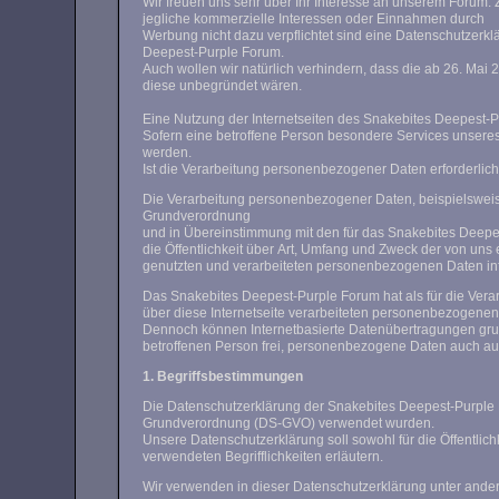
Wir freuen uns sehr über Ihr Interesse an unserem Forum.
jegliche kommerzielle Interessen oder Einnahmen durch
Werbung nicht dazu verpflichtet sind eine Datenschutzerklärung gemäß DSGVO bereitzustellen. Der Datenschutz hat jedoch einen besonders hohen Stellenwert für die Forenleitung des Snakebites
Deepest-Purple Forum.
Auch wollen wir natürlich verhindern, dass die ab 26. Mai 2018 in kraft tretende neue EU-Datenschutz-Grundverordnung die Existenz unseres Forums durch Abm
diese unbegründet wären.
Eine Nutzung der Internetseiten des Snakebites Deepest-
Sofern eine betroffene Person besondere Services unsere
werden.
Ist die Verarbeitung personenbezogener Daten erforderlich 
Die Verarbeitung personenbezogener Daten, beispielsweise
Grundverordnung
und in Übereinstimmung mit den für das Snakebites Deep
die Öffentlichkeit über Art, Umfang und Zweck der von un
genutzten und verarbeiteten personenbezogenen Daten info
Das Snakebites Deepest-Purple Forum hat als für die Vera
über diese Internetseite verarbeiteten personenbezogenen
Dennoch können Internetbasierte Datenübertragungen grund
betroffenen Person frei, personenbezogene Daten auch auf 
1. Begriffsbestimmungen
Die Datenschutzerklärung der Snakebites Deepest-Purple F
Grundverordnung (DS-GVO) verwendet wurden.
Unsere Datenschutzerklärung soll sowohl für die Öffentlic
verwendeten Begrifflichkeiten erläutern.
Wir verwenden in dieser Datenschutzerklärung unter ander