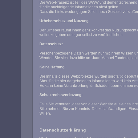
Die Web-Präsenz ist Teil des WWW und dementsprechend mit fremden, sich jederzeit wandeln könnenden Web-Sites verknüpft, die folglich auch nicht 
für die nachfolgende Informationen nicht gelten.
Urheberschutz und Nutzung:
Der Urheber räumt Ihnen ganz konkret das Nutzungsrecht ein, sich eine private Kopie für persönliche Zwecke anzufertigen. Nicht berechtigt sind Sie dagegen, di
weiter zu geben oder gar selbst zu veröffentlichen.
Datenschutz:
Wenden Sie sich dazu bitte an: Juan Manuel To
Keine Haftung:
Schutzrechtsverletzung:
Bitte nehmen Sie zur Kenntnis: Die zeitaufwändigere Einschaltung eines Anwaltes zur für den Diensteanbieter kostenpflichtigen Abmahnung entspricht nicht dessen wirklichen oder mutmaßlichen
Willen.
Datenschutzerklärung