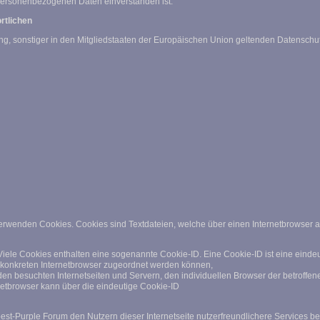
n personenbezogenen Daten einverstanden ist.
rtlichen
ng, sonstiger in den Mitgliedstaaten der Europäischen Union geltenden Datensc
verwenden Cookies. Cookies sind Textdateien, welche über einen Internetbrowser
Viele Cookies enthalten eine sogenannte Cookie-ID. Eine Cookie-ID ist eine einde
m konkreten Internetbrowser zugeordnet werden können,
den besuchten Internetseiten und Servern, den individuellen Browser der betroffe
rnetbrowser kann über die eindeutige Cookie-ID
t-Purple Forum den Nutzern dieser Internetseite nutzerfreundlichere Services ber