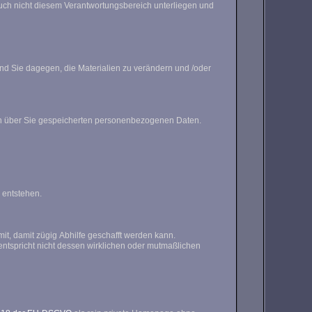
zogene Daten werden nur mit Ihrem Wissen und Ihrer Einwilligung erhoben. Auf Antrag erhalten Sie unentgeltlich Auskunft zu den über Sie gespeicherten personenbezogenen Daten.
f die Inhalte dieser Website oder deren Gebrauch entstehen.
lls Sie vermuten, dass von dieser Website aus eines Ihrer Schutzrechte verletzt wird, teilen Sie das bitte umgehend per elektronischer Post mit, damit zügig Abhilfe geschafft werden kann.