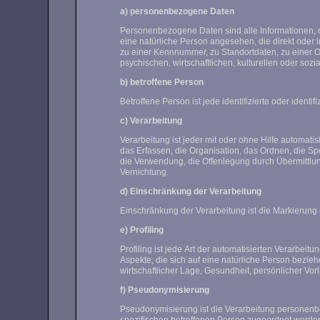
a) personenbezogene Daten
Personenbezogene Daten sind alle Informationen, die 
eine natürliche Person angesehen, die direkt oder
zu einer Kennnummer, zu Standortdaten, zu einer 
psychischen, wirtschaftlichen, kulturellen oder sozia
b) betroffene Person
Betroffene Person ist jede identifizierte oder iden
c) Verarbeitung
Verarbeitung ist jeder mit oder ohne Hilfe autom
das Erfassen, die Organisation, das Ordnen, die 
die Verwendung, die Offenlegung durch Übermittlun
Vernichtung.
d) Einschränkung der Verarbeitung
Einschränkung der Verarbeitung ist die Markierung
e) Profiling
Profiling ist jede Art der automatisierten Verarb
Aspekte, die sich auf eine natürliche Person bezie
wirtschaftlicher Lage, Gesundheit, persönlicher Vor
f) Pseudonymisierung
Pseudonymisierung ist die Verarbeitung personenb