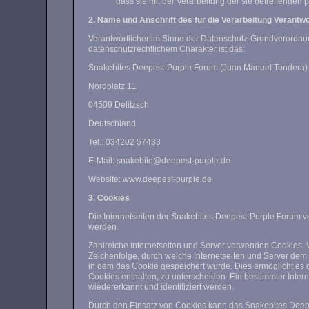
dass sie mit der Verarbeitung der sie betreffende
2. Name und Anschrift des für die Verarbeitung Verantwo
Verantwortlicher im Sinne der Datenschutz-Grundverordnu
datenschutzrechtlichem Charakter ist das:
Snakebites Deepest-Purple Forum (Juan Manuel Tondera)
Nordplatz 11
04509 Delitzsch
Deutschland
Tel.: 034202 57433
E-Mail: snakebite@deepest-purple.de
Website: www.deepest-purple.de
3. Cookies
Die Internetseiten der Snakebites Deepest-Purple Forum 
werden.
Zahlreiche Internetseiten und Server verwenden Cookies. 
Zeichenfolge, durch welche Internetseiten und Server de
in dem das Cookie gespeichert wurde. Dies ermöglicht es 
Cookies enthalten, zu unterscheiden. Ein bestimmter Inte
wiedererkannt und identifiziert werden.
Durch den Einsatz von Cookies kann das Snakebites Deepes