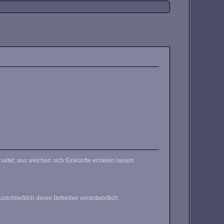
ist eine rein private, nichtkommerzielle Seite ohne finanziellen Hintergrund, es sind auch keine Werbungen geschaltet, aus welchen sich Einkünfte erzielen lassen.
tlicher Kontrolle übernehmen wir keine Haftung für die Inhalte externer Links. Für den Inhalt der verlinkten Seiten sind ausschließlich deren Betreiber verantwortlich.