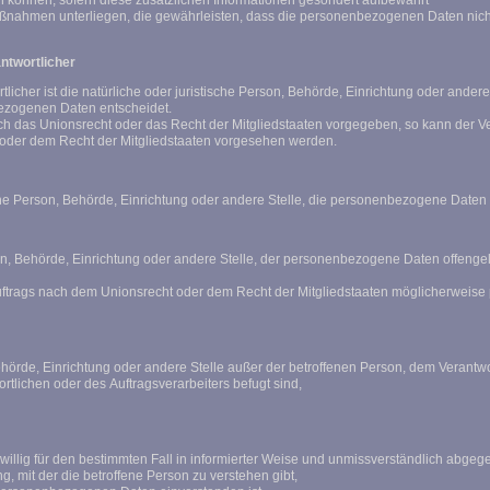
n können, sofern diese zusätzlichen Informationen gesondert aufbewahrt
ahmen unterliegen, die gewährleisten, dass die personenbezogenen Daten nicht ein
antwortlicher
rtlicher ist die natürliche oder juristische Person, Behörde, Einrichtung oder ander
bezogenen Daten entscheidet.
rch das Unionsrecht oder das Recht der Mitgliedstaaten vorgegeben, so kann der
oder dem Recht der Mitgliedstaaten vorgesehen werden.
ische Person, Behörde, Einrichtung oder andere Stelle, die personenbezogene Daten 
son, Behörde, Einrichtung oder andere Stelle, der personenbezogene Daten offenge
rags nach dem Unionsrecht oder dem Recht der Mitgliedstaaten möglicherweise p
, Behörde, Einrichtung oder andere Stelle außer der betroffenen Person, dem Verant
rtlichen oder des Auftragsverarbeiters befugt sind,
reiwillig für den bestimmten Fall in informierter Weise und unmissverständlich ab
, mit der die betroffene Person zu verstehen gibt,