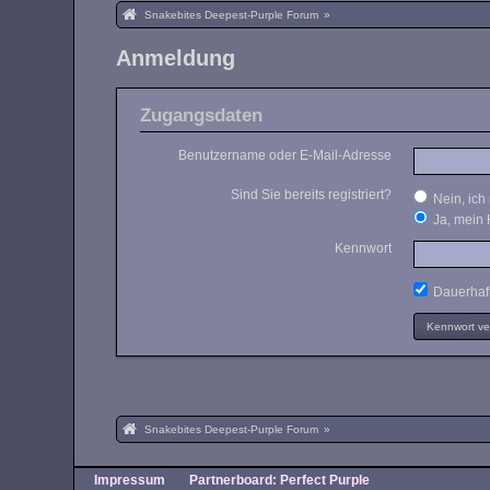
Snakebites Deepest-Purple Forum
»
Anmeldung
Zugangsdaten
Benutzername oder E-Mail-Adresse
Sind Sie bereits registriert?
Nein, ich 
Ja, mein 
Kennwort
Dauerhaft
Kennwort v
Snakebites Deepest-Purple Forum
»
Impressum
Partnerboard: Perfect Purple