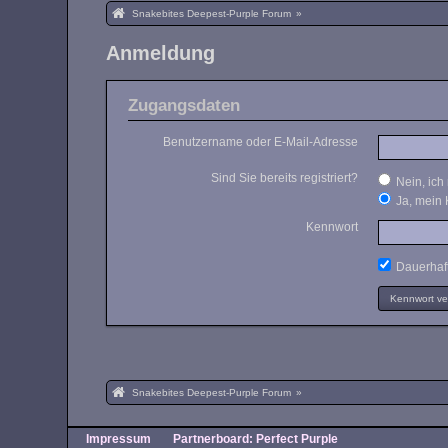
Snakebites Deepest-Purple Forum
»
Anmeldung
Zugangsdaten
Benutzername oder E-Mail-Adresse
Sind Sie bereits registriert?
Nein, ich 
Ja, mein 
Kennwort
Dauerhaft
Kennwort v
Snakebites Deepest-Purple Forum
»
Impressum
Partnerboard: Perfect Purple