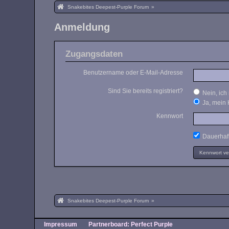
Snakebites Deepest-Purple Forum
»
Anmeldung
Zugangsdaten
Benutzername oder E-Mail-Adresse
Sind Sie bereits registriert?
Nein, ich 
Ja, mein 
Kennwort
Dauerhaft
Kennwort v
Snakebites Deepest-Purple Forum
»
Impressum
Partnerboard: Perfect Purple