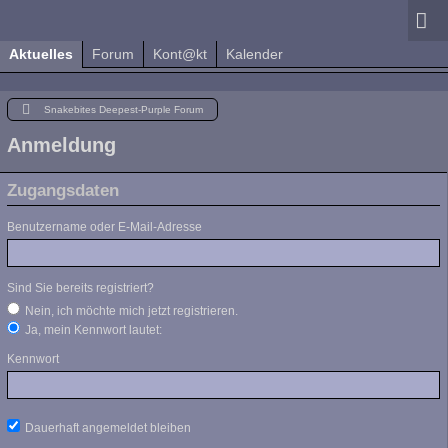
Aktuelles
Forum
Kont@kt
Kalender
Snakebites Deepest-Purple Forum
Anmeldung
Zugangsdaten
Benutzername oder E-Mail-Adresse
Sind Sie bereits registriert?
Nein, ich möchte mich jetzt registrieren.
Ja, mein Kennwort lautet:
Kennwort
Dauerhaft angemeldet bleiben