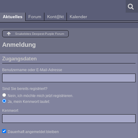
Aktuelles
Forum
Kont@kt
Kalender
Snakebites Deepest-Purple Forum
Anmeldung
Zugangsdaten
Benutzername oder E-Mail-Adresse
Sind Sie bereits registriert?
Nein, ich möchte mich jetzt registrieren.
Ja, mein Kennwort lautet:
Kennwort
Dauerhaft angemeldet bleiben