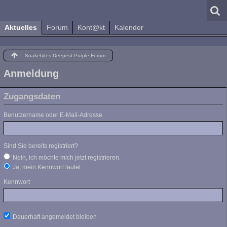
Aktuelles
Forum
Kont@kt
Kalender
Snakebites Deepest-Purple Forum
Anmeldung
Zugangsdaten
Benutzername oder E-Mail-Adresse
Sind Sie bereits registriert?
Nein, ich möchte mich jetzt registrieren.
Ja, mein Kennwort lautet:
Kennwort
Dauerhaft angemeldet bleiben