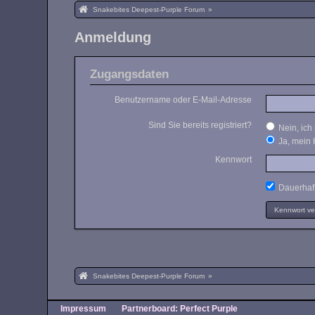
Snakebites Deepest-Purple Forum
»
Anmeldung
Zugangsdaten
Benutzername oder E-Mail-Adresse
Sind Sie bereits registriert?
Nein, ich 
Ja, mein 
Kennwort
Dauerhaft
Kennwort v
Snakebites Deepest-Purple Forum
»
Impressum
Partnerboard: Perfect Purple