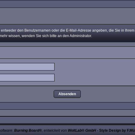
ntweder den Benutzernamen oder die E-Mail-Adresse angeben, die Sie in Ihrem Pr
mehr wissen, wenden Sie sich bitte an den Administrator.
oftware:
Burning Board®
, entwickelt von
WoltLab® GmbH