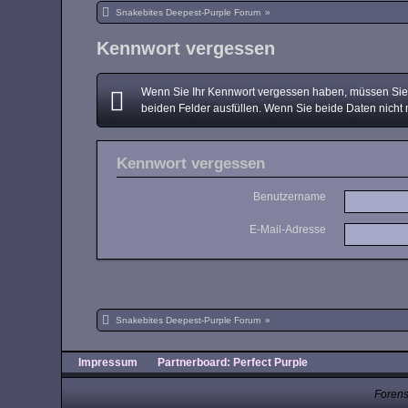
Snakebites Deepest-Purple Forum
»
Kennwort vergessen
Wenn Sie Ihr Kennwort vergessen haben, müssen Sie e
beiden Felder ausfüllen. Wenn Sie beide Daten nicht 
Kennwort vergessen
Benutzername
E-Mail-Adresse
Snakebites Deepest-Purple Forum
»
Impressum
Partnerboard: Perfect Purple
Forens