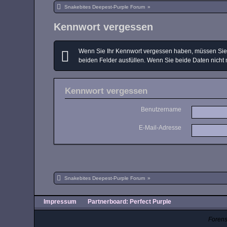
Snakebites Deepest-Purple Forum
»
Kennwort vergessen
Wenn Sie Ihr Kennwort vergessen haben, müssen Sie e
beiden Felder ausfüllen. Wenn Sie beide Daten nicht 
Kennwort vergessen
Benutzername
E-Mail-Adresse
Snakebites Deepest-Purple Forum
»
Impressum
Partnerboard: Perfect Purple
Forens