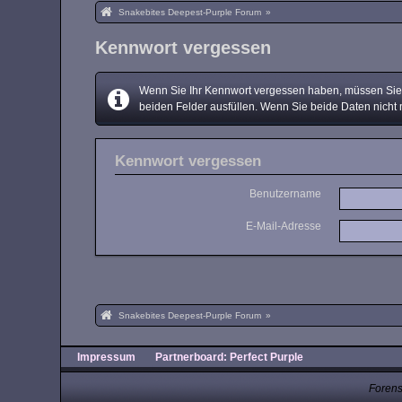
Snakebites Deepest-Purple Forum
»
Kennwort vergessen
Wenn Sie Ihr Kennwort vergessen haben, müssen Sie e
beiden Felder ausfüllen. Wenn Sie beide Daten nicht 
Kennwort vergessen
Benutzername
E-Mail-Adresse
Snakebites Deepest-Purple Forum
»
Impressum
Partnerboard: Perfect Purple
Forens