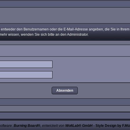
ntweder den Benutzernamen oder die E-Mail-Adresse angeben, die Sie in Ihrem Pr
mehr wissen, wenden Sie sich bitte an den Administrator.
oftware:
Burning Board®
, entwickelt von
WoltLab® GmbH