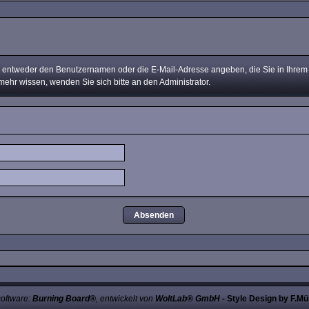
ntweder den Benutzernamen oder die E-Mail-Adresse angeben, die Sie in Ihrem Pr
mehr wissen, wenden Sie sich bitte an den Administrator.
oftware:
Burning Board®
, entwickelt von
WoltLab® GmbH