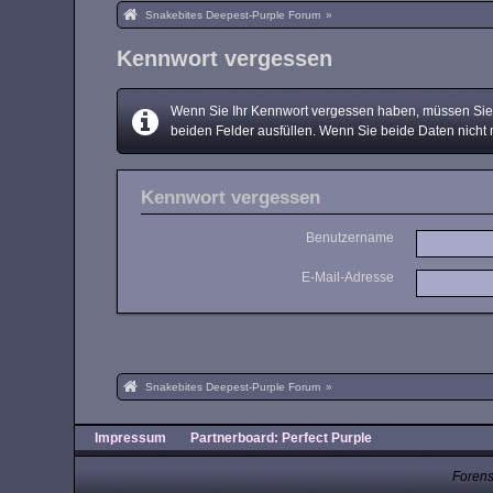
Snakebites Deepest-Purple Forum
»
Kennwort vergessen
Wenn Sie Ihr Kennwort vergessen haben, müssen Sie e
beiden Felder ausfüllen. Wenn Sie beide Daten nicht 
Kennwort vergessen
Benutzername
E-Mail-Adresse
Snakebites Deepest-Purple Forum
»
Impressum
Partnerboard: Perfect Purple
Forens