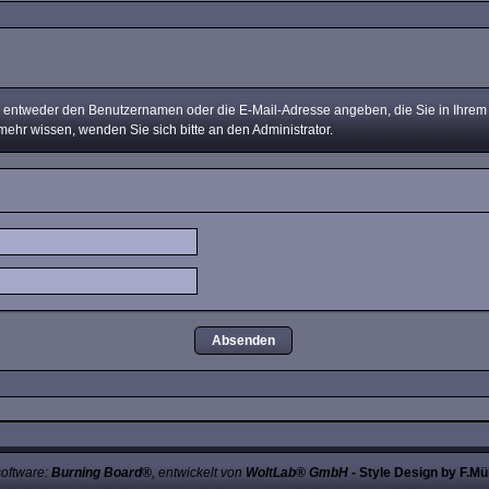
ntweder den Benutzernamen oder die E-Mail-Adresse angeben, die Sie in Ihrem Pr
mehr wissen, wenden Sie sich bitte an den Administrator.
oftware:
Burning Board®
, entwickelt von
WoltLab® GmbH