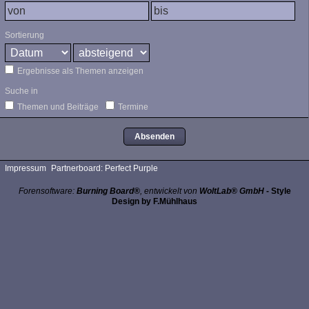
Sortierung
Ergebnisse als Themen anzeigen
Suche in
Themen und Beiträge
Termine
Impressum
Partnerboard: Perfect Purple
Forensoftware:
Burning Board®
, entwickelt von
WoltLab® GmbH