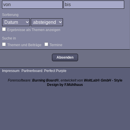
Sortierung
Ergebnisse als Themen anzeigen
Suche in
Themen und Beiträge
Termine
Impressum
Partnerboard: Perfect Purple
Forensoftware:
Burning Board®
, entwickelt von
WoltLab® GmbH