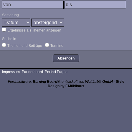
Sortierung
Ergebnisse als Themen anzeigen
Suche in
Themen und Beiträge
Termine
Impressum
Partnerboard: Perfect Purple
Forensoftware:
Burning Board®
, entwickelt von
WoltLab® GmbH