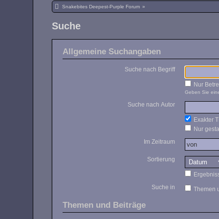
Snakebites Deepest-Purple Forum
»
Suche
Allgemeine Suchangaben
Suche nach Begriff
Nur Betre
Geben Sie eine
Suche nach Autor
Exakter Tr
Nur gesta
Im Zeitraum
Sortierung
Ergebnis
Suche in
Themen u
Themen und Beiträge