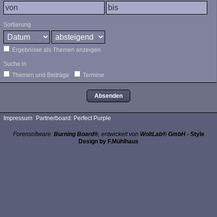
Sortierung
Ergebnisse als Themen anzeigen
Suche in
Themen und Beiträge
Termine
Impressum
Partnerboard: Perfect Purple
Forensoftware:
Burning Board®
, entwickelt von
WoltLab® GmbH