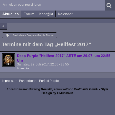
Anmelden oder registrieren
Aktuelles
Forum
Kont@kt
Kalender
Snakebites Deepest-Purple Forum
Termine mit dem Tag „Hellfest 2017“
Deep Purple "Hellfest 2017" ARTE am 29.07. um 22:55
Uhr
Samstag, 29. Juli 2017, 22:55 - 23:55
Snakebite
Impressum
Partnerboard: Perfect Purple
Forensoftware:
Burning Board®
, entwickelt von
WoltLab® GmbH