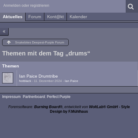
Anmelden oder registrieren
Aktuelles
Forum
Kont@kt
Kalender
Snakebites Deepest-Purple Forum
Themen mit dem Tag „drums“
Themen
Ian Paice Drumtribe
hotblack
-
11. Dezember 2024
-
Ian Paice
Impressum
Partnerboard: Perfect Purple
Forensoftware:
Burning Board®
, entwickelt von
WoltLab® GmbH