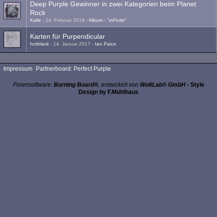
Deep Purple Gewinner in zwei Kategorien beim Planet
Rock
Kalle
-
24. Februar 2018
-
Album - "inFinite"
Karten für Purpendicular
hotblack
-
14. Januar 2017
-
Ian Paice
Impressum
Partnerboard: Perfect Purple
Forensoftware:
Burning Board®
, entwickelt von
WoltLab® GmbH