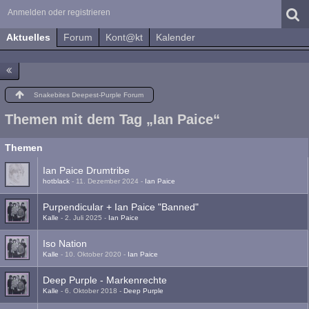
Anmelden oder registrieren
Aktuelles
Forum
Kont@kt
Kalender
Snakebites Deepest-Purple Forum
Themen mit dem Tag „Ian Paice“
Themen
Ian Paice Drumtribe
hotblack
-
11. Dezember 2024
-
Ian Paice
Purpendicular + Ian Paice "Banned"
Kalle
-
2. Juli 2025
-
Ian Paice
Iso Nation
Kalle
-
10. Oktober 2020
-
Ian Paice
Deep Purple - Markenrechte
Kalle
-
6. Oktober 2018
-
Deep Purple