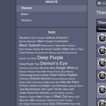
INHALTE
Sn
Themen
The
Bilder
Termine
The
Them
TAGS
Alcatrazz
Andreas König
Alice Cooper
BCC
Black Country Communion
Bernie Marsden
Black Sabbath
Blackmore's Night
Blind Golem
Candice Night
Bob Daisley
Bobby Rondinelli
Child In Time
Chris Farlowe
Concerto for Group and Orchest
Cover
Deep Purple
David Lee Roth
Demon's Eye
Deep Purple Tour
Doogie White
Dio
Don Airey
Demon's Eye Pics
Elf
Florian Pritsch
Forenhilfe
Frank Pané
Gary Moore
Glenn Hughes
Geburtstag
Geezer Butler
Gillan
Graham Bonnet
Gotthard
Graham Bonnet Band
Ian Paice
Ian Gillan
Greg Smith
Hammond
Hitparade
In Rock
Infinite
Iron Maiden
Jan Dickmann
Jannick Gers
Joe Lynn Turner
Jon Lord
Joe Bonamassa
Judas Priest
Ken Hensley
Lee Kerslake
Lemmy
Mark Zyk
Mark II
Made In Japan
Mark IV
Meat Loaf
Mick Box
Miller Anderson
Motörhead
Nick Simper
Ozzy
Ozzy Osbourne
On Stage
Orchester
Pete York