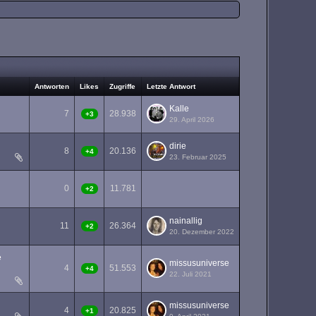
Antworten
Likes
Zugriffe
Letzte Antwort
Kalle
7
28.938
+3
29. April 2026
dirie
8
20.136
+4
23. Februar 2025
0
11.781
+2
nainallig
11
26.364
+2
20. Dezember 2022
e
missusuniverse
4
51.553
+4
22. Juli 2021
missusuniverse
4
20.825
+1