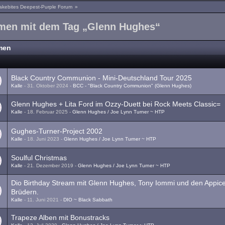
akebites Deepest-Purple Forum
»
men mit dem Tag „Glenn Hughes“
men
a
Black Country Communion - Mini-Deutschland Tour 2025
Kalle
-
31. Oktober 2024
-
BCC - "Black Country Communion" (Glenn Hughes)
Glenn Hughes + Lita Ford im Ozzy-Duett bei Rock Meets Classic=
Kalle
-
18. Februar 2025
-
Glenn Hughes / Joe Lynn Turner ~ HTP
Gughes-Turner-Project 2002
Kalle
-
18. Juni 2023
-
Glenn Hughes / Joe Lynn Turner ~ HTP
Soulful Christmas
Kalle
-
21. Dezember 2019
-
Glenn Hughes / Joe Lynn Turner ~ HTP
Dio Birthday Stream mit Glenn Hughes, Tony Iommi und den Appic
Brüdern.
Kalle
-
11. Juni 2021
-
DIO ~ Black Sabbath
Trapeze Alben mit Bonustracks