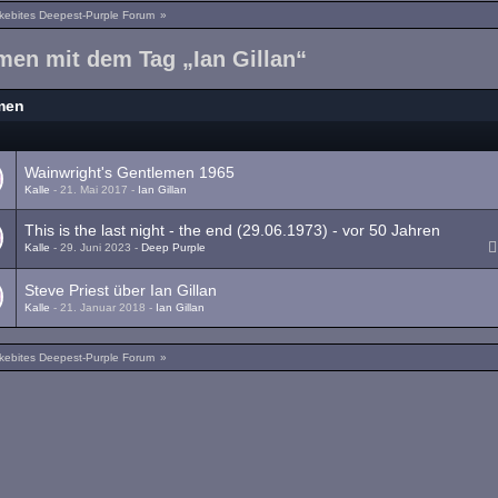
kebites Deepest-Purple Forum
»
men mit dem Tag „Ian Gillan“
men
a
Wainwright's Gentlemen 1965
Kalle
-
21. Mai 2017
-
Ian Gillan
This is the last night - the end (29.06.1973) - vor 50 Jahren
Kalle
-
29. Juni 2023
-
Deep Purple
Steve Priest über Ian Gillan
Kalle
-
21. Januar 2018
-
Ian Gillan
kebites Deepest-Purple Forum
»