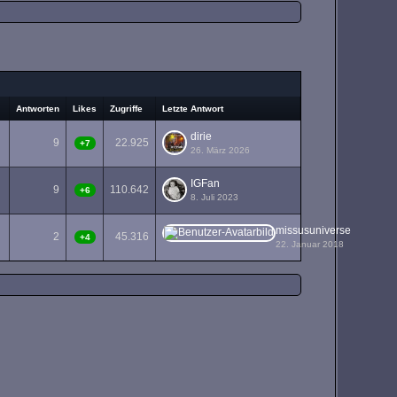
Antworten
Likes
Zugriffe
Letzte Antwort
dirie
9
22.925
+7
26. März 2026
IGFan
9
110.642
+6
8. Juli 2023
missusuniverse
2
45.316
+4
22. Januar 2018