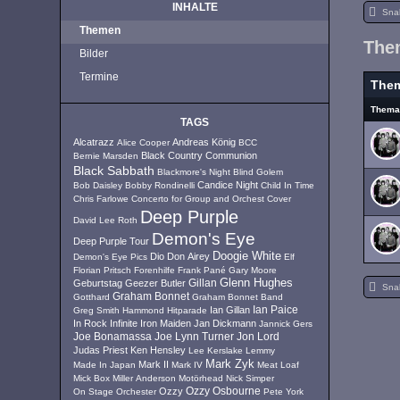
INHALTE
Sna
Themen
The
Bilder
Termine
The
Them
TAGS
Alcatrazz
Andreas König
Alice Cooper
BCC
Black Country Communion
Bernie Marsden
Black Sabbath
Blackmore's Night
Blind Golem
Candice Night
Bob Daisley
Bobby Rondinelli
Child In Time
Chris Farlowe
Concerto for Group and Orchest
Cover
Deep Purple
David Lee Roth
Demon's Eye
Deep Purple Tour
Doogie White
Dio
Don Airey
Demon's Eye Pics
Elf
Florian Pritsch
Forenhilfe
Frank Pané
Gary Moore
Glenn Hughes
Geburtstag
Geezer Butler
Gillan
Sna
Graham Bonnet
Gotthard
Graham Bonnet Band
Ian Paice
Ian Gillan
Greg Smith
Hammond
Hitparade
In Rock
Infinite
Iron Maiden
Jan Dickmann
Jannick Gers
Joe Lynn Turner
Jon Lord
Joe Bonamassa
Judas Priest
Ken Hensley
Lee Kerslake
Lemmy
Mark Zyk
Mark II
Made In Japan
Mark IV
Meat Loaf
Mick Box
Miller Anderson
Motörhead
Nick Simper
Ozzy
Ozzy Osbourne
On Stage
Orchester
Pete York